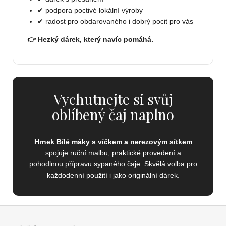
✔ podpora poctivé lokální výroby
✔ radost pro obdarovaného i dobrý pocit pro vás
👉 Hezký dárek, který navíc pomáhá.
Vychutnejte si svůj
oblíbený čaj naplno
Hrnek Bílé máky s víčkem a nerezovým sítkem
spojuje ruční malbu, praktické provedení a
pohodlnou přípravu sypaného čaje. Skvělá volba pro
každodenní použití i jako originální dárek.
Z
á