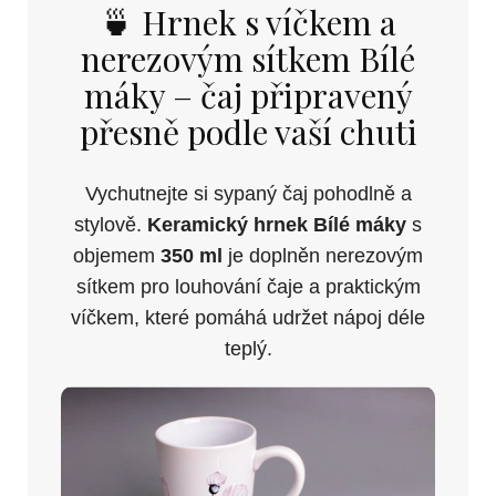
🍵 Hrnek s víčkem a
nerezovým sítkem Bílé
máky – čaj připravený
přesně podle vaší chuti
Vychutnejte si sypaný čaj pohodlně a
stylově.
Keramický hrnek Bílé máky
s
objemem
350 ml
je doplněn nerezovým
sítkem pro louhování čaje a praktickým
víčkem, které pomáhá udržet nápoj déle
teplý.