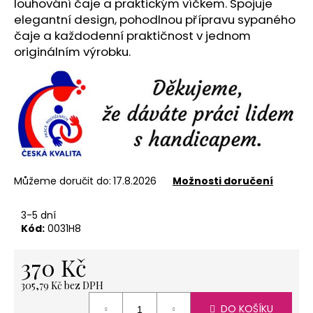
č
louhování čaje a praktickým víčkem. Spojuje
u
elegantní design, pohodlnou přípravu sypaného
j
čaje a každodenní praktičnost v jednom
e
originálním výrobku.
m
e
NEREZOVÁ
LŽIČKA
-
NA
ZAKÁZKU
Můžeme doručit do:
17.8.2026
Možnosti doručení
17
CM-
PLATBA
3-5 dní
PŘEDEM
Kód:
0031H8
118
Kč
370 Kč
305,79 Kč bez DPH
Měrná
DO KOŠÍKU
cena: