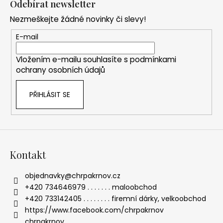
Odebírat newsletter
p
Nezmeškejte žádné novinky či slevy!
a
t
E-mail
í
Vložením e-mailu souhlasíte s
podmínkami
ochrany osobních údajů
PŘIHLÁSIT SE
Kontakt
objednavky
@
chrpakrnov.cz
+420 734646979 . . . . . . . maloobchod
+420 733142405 . . . . . . . . firemní dárky, velkoobchod
https://www.facebook.com/chrpakrnov
chrpakrnov