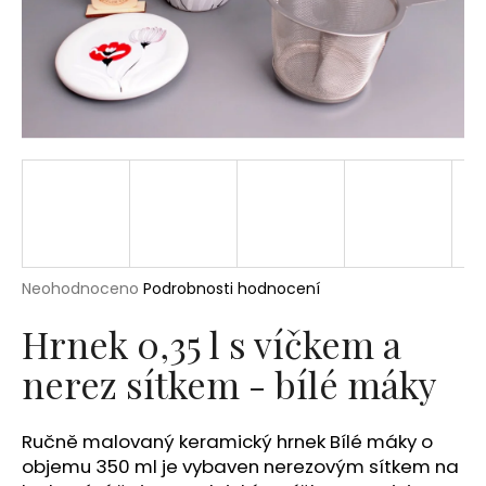
a
j
í
t
?
HLEDAT
Průměrné
Neohodnoceno
Podrobnosti hodnocení
hodnocení
produktu
Hrnek 0,35 l s víčkem a
D
je
o
nerez sítkem - bílé máky
0,0
p
z
5
o
hvězdiček.
r
Ručně malovaný keramický hrnek Bílé máky o
u
objemu 350 ml je vybaven nerezovým sítkem na