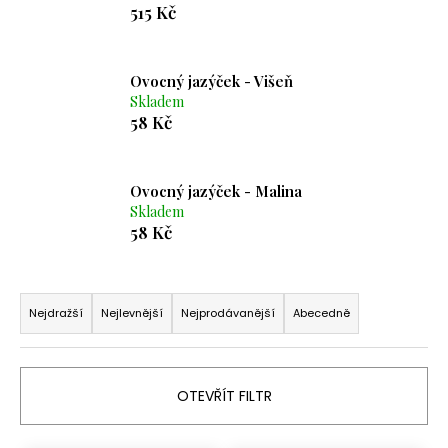
515 Kč
a
j
í
Ovocný jazýček - Višeň
t
Skladem
58 Kč
?
Ovocný jazýček - Malina
Skladem
58 Kč
HLEDAT
Ř
a
D
Nejdražší
Nejlevnější
Nejprodávanější
Abecedně
o
z
p
e
o
n
OTEVŘÍT FILTR
r
í
u
p