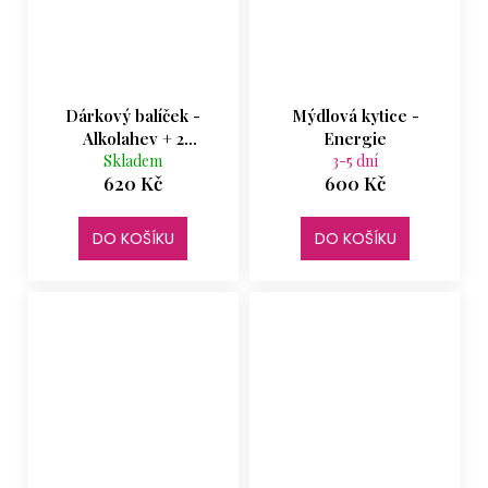
Dárkový balíček -
Mýdlová kytice -
Alkolahev + 2
Energie
štamprlata
Skladem
3-5 dní
620 Kč
600 Kč
DO KOŠÍKU
DO KOŠÍKU