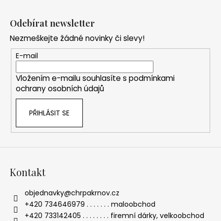
Z
l
á
á
Odebírat newsletter
d
p
a
Nezmeškejte žádné novinky či slevy!
a
c
t
E-mail
í
í
p
Vložením e-mailu souhlasíte s
podmínkami
r
ochrany osobních údajů
v
k
PŘIHLÁSIT SE
y
v
ý
p
i
s
Kontakt
u
objednavky
@
chrpakrnov.cz
+420 734646979 . . . . . . . maloobchod
+420 733142405 . . . . . . . . firemní dárky, velkoobchod