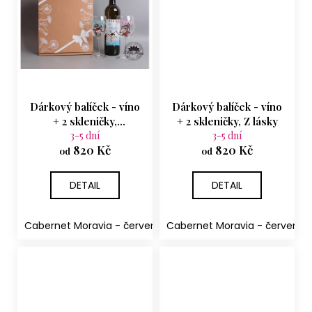
Dárkový balíček - víno
Dárkový balíček - víno
+ 2 skleničky,
+ 2 skleničky, Z lásky
VínOpičák a Vínopička
3-5 dní
3-5 dní
820 Kč
820 Kč
od
od
DETAIL
DETAIL
Cabernet Moravia - červené suché
Cabernet Moravia - červené 
Rulandské šedé - p