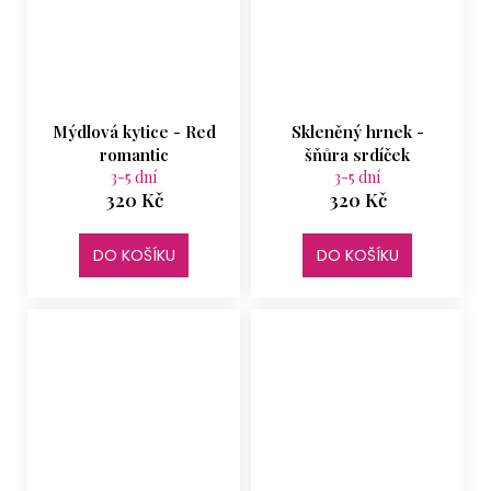
Mýdlová kytice - Red
Skleněný hrnek -
romantic
šňůra srdíček
3-5 dní
3-5 dní
320 Kč
320 Kč
DO KOŠÍKU
DO KOŠÍKU