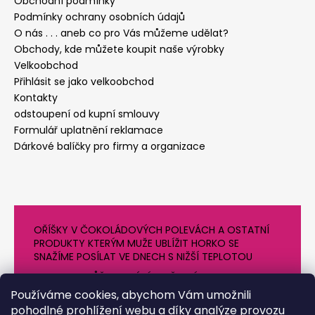
Obchodní podmínky
Podmínky ochrany osobních údajů
O nás . . . aneb co pro Vás můžeme udělat?
Obchody, kde můžete koupit naše výrobky
Velkoobchod
Přihlásit se jako velkoobchod
Kontakty
odstoupení od kupní smlouvy
Formulář uplatnění reklamace
Dárkové balíčky pro firmy a organizace
OŘÍŠKY V ČOKOLÁDOVÝCH POLEVÁCH A OSTATNÍ
PRODUKTY KTERÝM MUŽE UBLÍŽIT HORKO SE
SNAŽÍME POSÍLAT VE DNECH S NIŽŠÍ TEPLOTOU
PROTO SE MŮŽE DODÁNÍ O NĚJAKÝ DEN OPOZDIT.
DĚKUJEME ZA POCHOPENÍ
Používáme cookies, abychom Vám umožnili
pohodlné prohlížení webu a díky analýze provozu