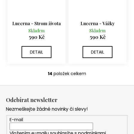
Lucerna - Strom života
Lucerna - Vážky
Skladem
Skladem
590 Kč
590 Kč
DETAIL
DETAIL
14
položek celkem
O
v
Z
l
á
á
Odebírat newsletter
d
p
a
Nezmeškejte žádné novinky či slevy!
a
c
t
E-mail
í
í
p
Vložením e-mailu souhlasíte s
podmínkami