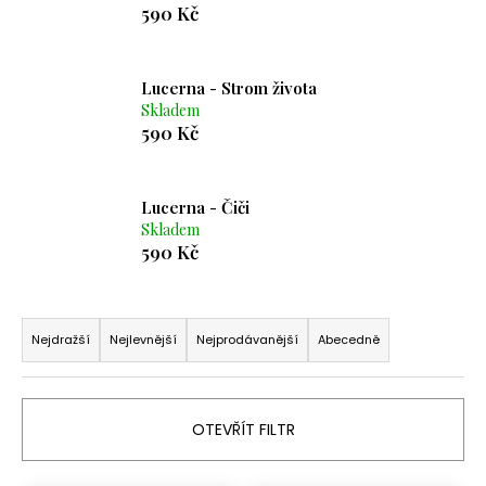
590 Kč
a
j
í
Lucerna - Strom života
t
Skladem
590 Kč
?
Lucerna - Čiči
Skladem
590 Kč
HLEDAT
Ř
a
D
Nejdražší
Nejlevnější
Nejprodávanější
Abecedně
o
z
p
e
o
n
OTEVŘÍT FILTR
r
í
u
p