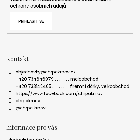
r
ochrany osobních údajů
v
k
PŘIHLÁSIT SE
y
v
ý
p
i
s
Kontakt
u
objednavky
@
chrpakrnov.cz
+420 734646979 . . . . . . . maloobchod
+420 733142405 . . . . . . . . firemní dárky, velkoobchod
https://www.facebook.com/chrpakrnov
chrpakrnov
@chrpa.krnov
Informace pro vás