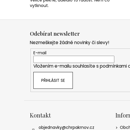
Velice pěkné, udělalo to radost. Není co
vytknout.
Z
á
Odebírat newsletter
p
Nezmeškejte žádné novinky či slevy!
a
t
E-mail
í
Vložením e-mailu souhlasíte s
podmínkami o
PŘIHLÁSIT SE
Kontakt
Infor
objednavky
@
chrpakrnov.cz
Obch