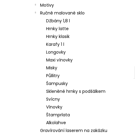
Motivy
Ručně malované sklo
Džbány 1,8 l
Hrnky latte
Hrnky klasik
Karafy 1 l
Longovky
Maxi vínovky
Misky
Půllitry
Šampusky
Skleněné hrnky s podšálkem
Svícny
Vínovky
Štamprlata
Alkolahve
Gravírování laserem na zakázku