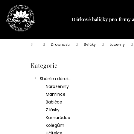
K
Přejít
na
o
obsah
Zpět
Zpět
š
Dárkové balíčky pro firmy 
do
do
í
obchodu
obchodu
k
Domů
Drobnosti
Svíčky
Lucerny
P
o
Kategorie
Přeskočit
s
kategorie
t
Sháním dárek...
r
Narozeniny
a
Mamince
n
Babičce
n
Z lásky
í
Kamarádce
p
Kolegům
a
Učitelce