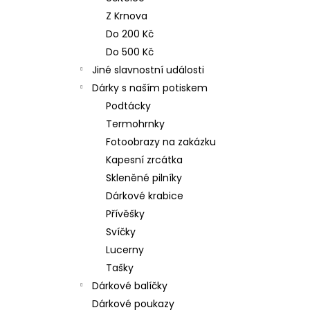
n
NEREZOVÁ LŽIČKA - NA ZAKÁZKU 17
Z Krnova
CM- PLATBA PŘEDEM
e
Do 200 Kč
118 Kč
l
Do 500 Kč
Jiné slavnostní události
Dárky s naším potiskem
Podtácky
Termohrnky
Fotoobrazy na zakázku
Kapesní zrcátka
Skleněné pilníky
Dárkové krabice
Přívěšky
Svíčky
Lucerny
Tašky
Dárkové balíčky
Dárkové poukazy