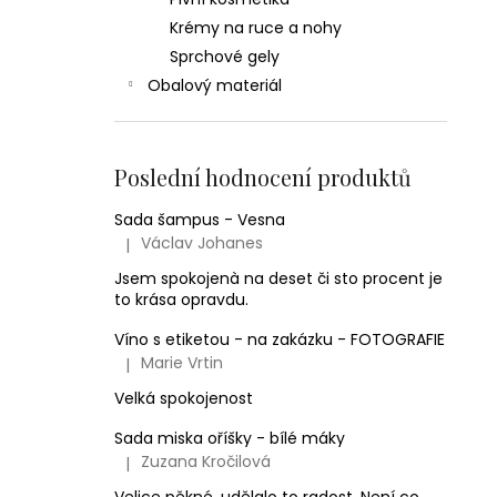
Krémy na ruce a nohy
Sprchové gely
Obalový materiál
Poslední hodnocení produktů
Sada šampus - Vesna
Václav Johanes
|
Hodnocení produktu je 5 z 5 hvězdiček.
Jsem spokojenà na deset či sto procent je
to krása opravdu.
Víno s etiketou - na zakázku - FOTOGRAFIE
Marie Vrtin
|
Hodnocení produktu je 5 z 5 hvězdiček.
Velká spokojenost
Sada miska oříšky - bílé máky
Zuzana Kročilová
|
Hodnocení produktu je 5 z 5 hvězdiček.