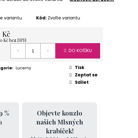
ÍŽ 1 KG
te variantu
Kód:
Zvolte variantu
 Kč
0 Kč
bez DPH
á
DO KOŠÍKU
Tisk
gorie
:
Lucerny
Zeptat se
Sdílet
9 %
Objevte kouzlo
a
našich Mlsných
k
krabiček!