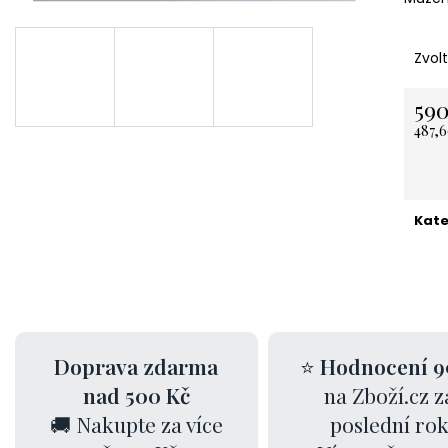
NEREZOVÁ LŽIČKA - NA ZAKÁZKU 13,5
KARTONOVÁ STŘ
CM- PLATBA PŘEDEM
11 Kč
Zvol
118 Kč
590
487,6
Měrn
cena:
Kate
Doprava zdarma
⭐
Hodnocení 9
nad 500 Kč
na Zboží.cz z
🚚 Nakupte za více
poslední ro