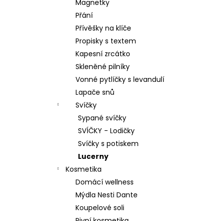
Magnetky
Přání
Přívěšky na klíče
Propisky s textem
Kapesní zrcátko
Skleněné pilníky
Vonné pytlíčky s levandulí
Lapače snů
Svíčky
Sypané svíčky
SVÍČKY - Lodičky
Svíčky s potiskem
Lucerny
Kosmetika
Domácí wellness
Mýdla Nesti Dante
Koupelové soli
Pivní kosmetika