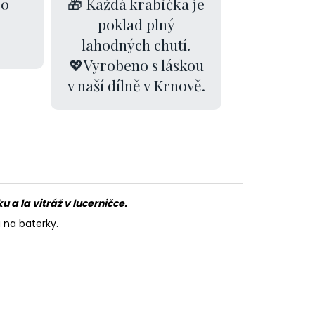
00
🎁 Každá krabička je
poklad plný
lahodných chutí.
💖Vyrobeno s láskou
v naší dílně v Krnově.
 a la vitráž v lucerničce.
a na baterky.