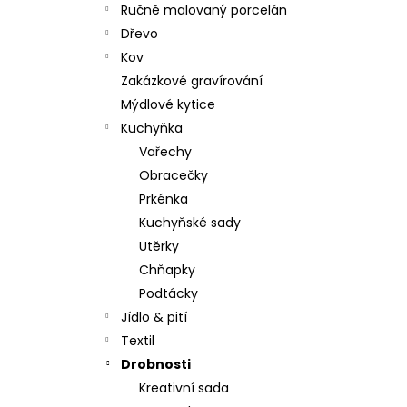
Ručně malovaný porcelán
Dřevo
Kov
Zakázkové gravírování
Mýdlové kytice
Kuchyňka
Vařechy
Obracečky
Prkénka
Kuchyňské sady
Utěrky
Chňapky
Podtácky
Jídlo & pití
Textil
Drobnosti
Kreativní sada