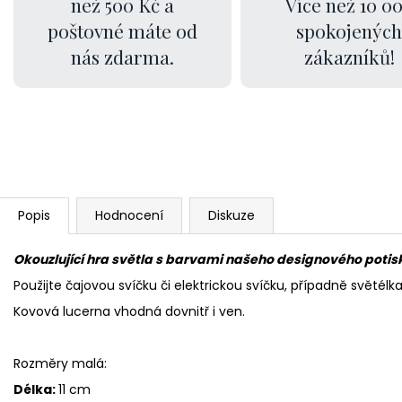
než 500 Kč a
Více než 10 0
poštovné máte od
spokojených
nás zdarma.
zákazníků!
Popis
Hodnocení
Diskuze
Okouzlující hra světla s barvami našeho designového potisku
Použijte čajovou svíčku či elektrickou svíčku, případně světélk
Kovová lucerna vhodná dovnitř i ven.
Rozměry malá:
Délka:
11 cm