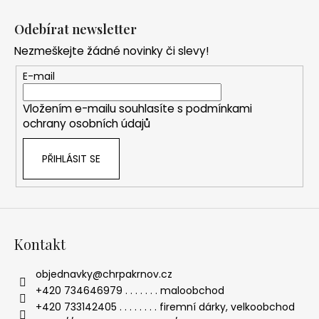
Z
l
á
á
Odebírat newsletter
d
p
a
Nezmeškejte žádné novinky či slevy!
a
c
t
E-mail
í
í
p
Vložením e-mailu souhlasíte s
podmínkami
r
ochrany osobních údajů
v
k
PŘIHLÁSIT SE
y
v
ý
p
i
s
Kontakt
u
objednavky
@
chrpakrnov.cz
+420 734646979 . . . . . . . maloobchod
+420 733142405 . . . . . . . . firemní dárky, velkoobchod