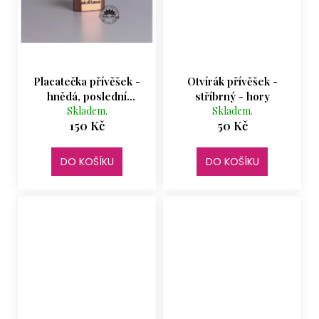
Placatečka přívěšek -
Otvírák přívěšek -
hnědá, poslední
stříbrný - hory
záchrana
Skladem.
Skladem.
150 Kč
50 Kč
DO KOŠÍKU
DO KOŠÍKU