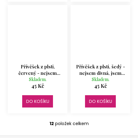
Přívěšek z plsti,
Přívěšek z plsti, šedý -
červený - nejsem
nejsem divná, jsem
divná, jsem limitovaná
Skladem.
limitovaná edice
Skladem.
45 Kč
45 Kč
edice
DO KOŠÍKU
DO KOŠÍKU
12
položek celkem
O
v