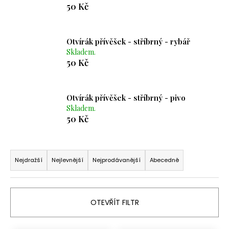
50 Kč
a
j
í
Otvírák přívěšek - stříbrný - rybář
t
Skladem.
50 Kč
?
Otvírák přívěšek - stříbrný - pivo
Skladem.
50 Kč
HLEDAT
Ř
a
D
Nejdražší
Nejlevnější
Nejprodávanější
Abecedně
o
z
p
e
o
n
OTEVŘÍT FILTR
r
í
u
p