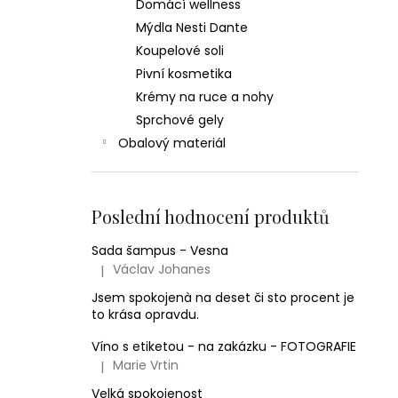
Domácí wellness
Mýdla Nesti Dante
Koupelové soli
Pivní kosmetika
Krémy na ruce a nohy
Sprchové gely
Obalový materiál
Poslední hodnocení produktů
Sada šampus - Vesna
Václav Johanes
|
Hodnocení produktu je 5 z 5 hvězdiček.
Jsem spokojenà na deset či sto procent je
to krása opravdu.
Víno s etiketou - na zakázku - FOTOGRAFIE
Marie Vrtin
|
Hodnocení produktu je 5 z 5 hvězdiček.
Velká spokojenost