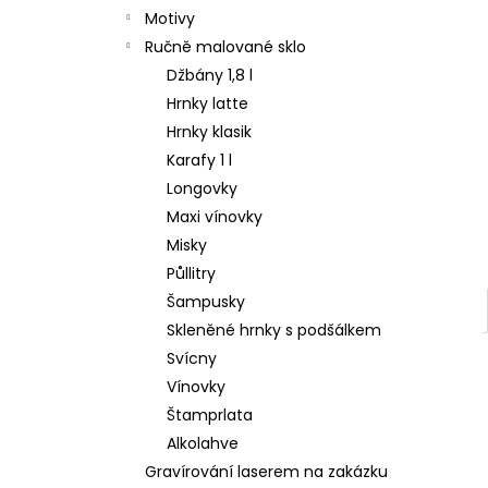
Motivy
Ručně malované sklo
Džbány 1,8 l
Hrnky latte
Hrnky klasik
Karafy 1 l
Longovky
Maxi vínovky
Misky
Půllitry
Šampusky
Skleněné hrnky s podšálkem
Svícny
Vínovky
Štamprlata
Alkolahve
Gravírování laserem na zakázku