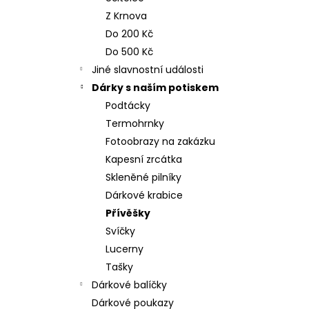
n
NEREZOVÁ LŽIČKA - NA ZAKÁZKU 17
Z Krnova
CM- PLATBA PŘEDEM
e
Do 200 Kč
118 Kč
l
Do 500 Kč
Jiné slavnostní události
Dárky s naším potiskem
Podtácky
Termohrnky
Fotoobrazy na zakázku
Kapesní zrcátka
Skleněné pilníky
Dárkové krabice
Přívěšky
Svíčky
Lucerny
Tašky
Dárkové balíčky
Dárkové poukazy