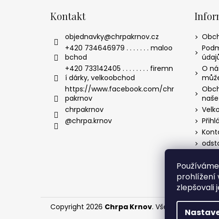
Kontakt
Infor
objednavky
@
chrpakrnov.cz
Obch
+420 734646979 . . . . . . . maloo
Podm
bchod
údaj
+420 733142405 . . . . . . . . firemn
O nás
í dárky, velkoobchod
může
https://www.facebook.com/chr
Obch
pakrnov
naše
chrpakrnov
Velk
@chrpa.krnov
Přihl
Kont
odst
Form
Používáme
Dárko
orga
prohlížení
zlepšovali 
Copyright 2026
Chrpa Krnov
. Všechna práva vy
Nastave