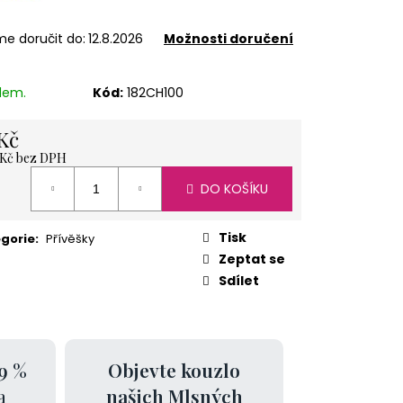
ÍŽ 1 KG
e doručit do:
12.8.2026
Možnosti doručení
dem.
Kód:
182CH100
Kč
 Kč bez DPH
á
DO KOŠÍKU
Tisk
gorie
:
Přívěšky
Zeptat se
Sdílet
9 %
Objevte kouzlo
a
našich Mlsných