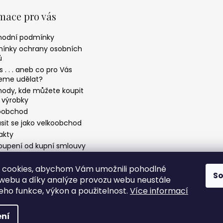
mace pro vás
odní podmínky
ínky ochrany osobních
ů
 . . . aneb co pro Vás
me udělat?
ody, kde můžete koupit
 výrobky
oobchod
ásit se jako velkoobchod
akty
oupení od kupní smlouvy
ulář uplatnění reklamace
 cookies, abychom Vám umožnili pohodlné
vé balíčky pro firmy a
S
nizace
 webu a díky analýze provozu webu neustále
jeho funkce, výkon a použitelnost.
Více informací
hrazena.
ní