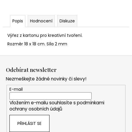
Popis
Hodnocení
Diskuze
Výřez z kartonu pro kreativní tvoření.
Rozměr 18 x 18 cm. Síla 2 mm
Z
á
Odebírat newsletter
p
Nezmeškejte žádné novinky či slevy!
a
t
E-mail
í
Vložením e-mailu souhlasíte s
podmínkami
ochrany osobních údajů
PŘIHLÁSIT SE