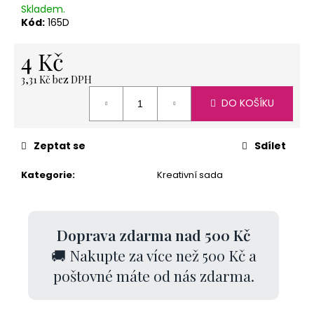
č
Skladem.
u
Kód:
165D
j
e
4 Kč
m
e
3,31 Kč bez DPH
Měrná
DO KOŠÍKU
cena:
KARTONOVÁ
STŘÍŽ
Zeptat se
Sdílet
1
KG
Kategorie
:
Kreativní sada
11
Kč
Doprava zdarma nad 500 Kč
🚚 Nakupte za více než 500 Kč a
poštovné máte od nás zdarma.