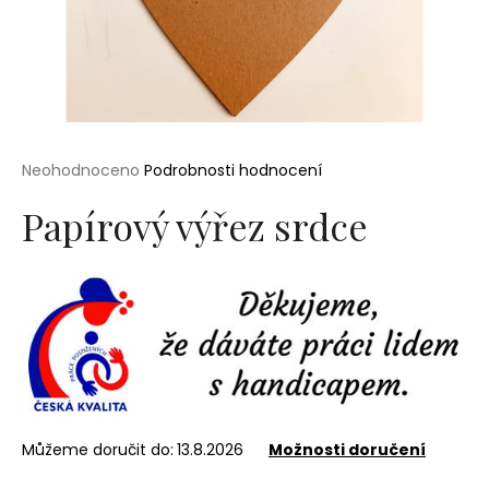
a
j
í
t
?
Průměrné
Neohodnoceno
Podrobnosti hodnocení
hodnocení
produktu
Papírový výřez srdce
je
0,0
HLEDAT
z
5
hvězdiček.
D
o
p
o
r
Můžeme doručit do:
13.8.2026
Možnosti doručení
u