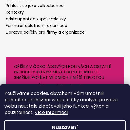
Přihlásit se jako velkoobchod
Kontakty
odstoupení od kupní smlouvy
Formulář uplatnění reklamace
Dárkové balíčky pro firmy a organizace
OŘÍŠKY V ČOKOLÁDOVÝCH POLEVÁCH A OSTATNÍ
PRODUKTY KTERÝM MUŽE UBLÍŽIT HORKO SE
SNAŽÍME POSÍLAT VE DNECH S NIŽŠÍ TEPLOTOU
PROTO SE MŮŽE DODÁNÍ O NĚJAKÝ DEN OPOZDIT.
DĚKUJEME ZA POCHOPENÍ
Používáme cookies, abychom Vám umožnili
pohodlné prohlížení webu a díky analýze provozu
webu neustále zlepšovali jeho funkce, výkon a
použitelnost.
Více informací
Nastavení