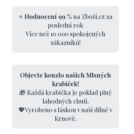
⭐
Hodnocení 99 %
na Zboží.cz za
poslední rok
Více než 10 000 spokojených
zákazníků!
Objevte kouzlo našich Mlsných
krabiček!
🎁 Každá krabička je poklad plný
lahodných chutí.
💖Vyrobeno s láskou v naší dílně v
Krnově.