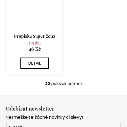
Propiska Super žena
3-5 dní
46 Kč
DETAIL
22
položek celkem
O
v
Z
l
á
á
Odebírat newsletter
d
p
a
Nezmeškejte žádné novinky či slevy!
a
c