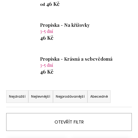
46 Kč
od
a
j
í
Propiska - Na křížovky
t
3-5 dní
46 Kč
?
Propiska - Krásná a sebevědomá
3-5 dní
46 Kč
HLEDAT
Ř
a
D
Nejdražší
Nejlevnější
Nejprodávanější
Abecedně
o
z
p
e
o
n
OTEVŘÍT FILTR
r
í
u
p