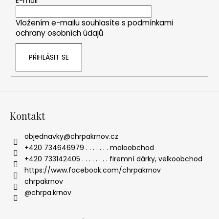
t
E-mail
í
í
p
Vložením e-mailu souhlasíte s
podmínkami
r
ochrany osobních údajů
v
k
PŘIHLÁSIT SE
y
v
ý
p
i
s
Kontakt
u
objednavky
@
chrpakrnov.cz
+420 734646979 . . . . . . . maloobchod
+420 733142405 . . . . . . . . firemní dárky, velkoobchod
https://www.facebook.com/chrpakrnov
chrpakrnov
@chrpa.krnov