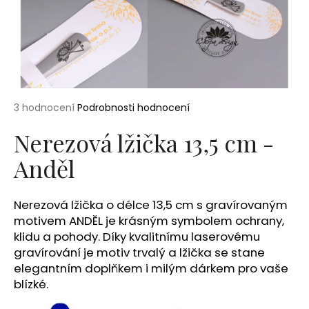
a
j
í
t
?
Průměrné
3 hodnocení
Podrobnosti hodnocení
hodnocení
produktu
Nerezová lžička 13,5 cm -
je
Anděl
5,0
HLEDAT
z
5
hvězdiček.
Nerezová lžička o délce 13,5 cm s gravírovaným
D
motivem ANDĚL je krásným symbolem ochrany,
o
klidu a pohody. Díky kvalitnímu laserovému
p
gravírování je motiv trvalý a lžička se stane
o
elegantním doplňkem i milým dárkem pro vaše
r
blízké.
u