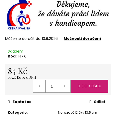
č
u
j
e
m
e
Můžeme doručit do:
13.8.2026
Možnosti doručení
NEREZOVÁ
Skladem
LŽIČKA
Kód:
147X
13,5
CM
-
85 Kč
ANDĚL
85
70,25 Kč bez DPH
Kč
Měrná
DO KOŠÍKU
cena:
Zeptat se
Sdílet
Kategorie
:
Nerezové lžičky 13,5 cm