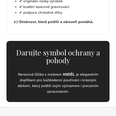
✔ originální český výrobek
✔ kvalitní laserové gravírování
✔ podpora chráněné dílny
👉 Drobnost, která potěší a zároveň pomáhá.
Darujte symbol ochrany a
pohody
Nerezová lžička s motivem
ANDĚL
je elegantním
doplňkem pro každodenní používání i krásným
dárkem, který potěší svým významem i precizním
zpracováním.
Z