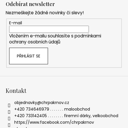
á
Odebírat newsletter
p
Nezmeškejte žádné novinky či slevy!
a
t
E-mail
í
Vložením e-mailu souhlasíte s
podmínkami
ochrany osobních údajů
PŘIHLÁSIT SE
Kontakt
objednavky
@
chrpakrnov.cz
+420 734646979 . . . . . . . maloobchod
+420 733142405 . . . . . . . . firemní dárky, velkoobchod
https://www.facebook.com/chrpakrnov