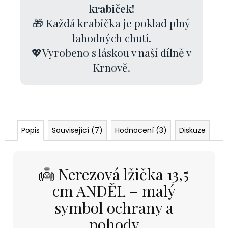
krabiček!
🎁 Každá krabička je poklad plný
lahodných chutí.
💖Vyrobeno s láskou v naší dílně v
Krnově.
Popis
Související (7)
Hodnocení (3)
Diskuze
👼 Nerezová lžička 13,5
cm ANDĚL – malý
symbol ochrany a
pohody