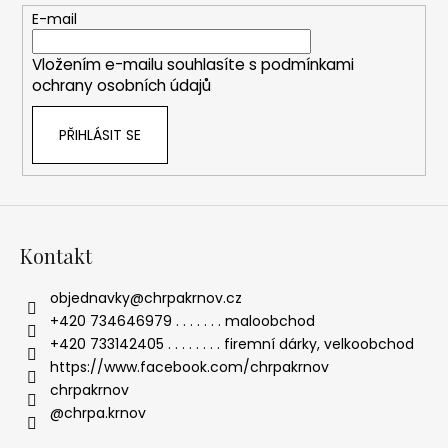
r
t
E-mail
v
í
k
Vložením e-mailu souhlasíte s
podmínkami
y
ochrany osobních údajů
v
ý
PŘIHLÁSIT SE
p
i
s
u
Kontakt
objednavky
@
chrpakrnov.cz
+420 734646979 . . . . . . . maloobchod
+420 733142405 . . . . . . . . firemní dárky, velkoobchod
https://www.facebook.com/chrpakrnov
chrpakrnov
@chrpa.krnov