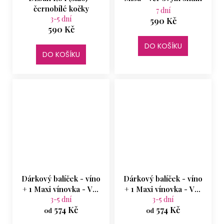
černobílé kočky
7 dní
3-5 dní
590 Kč
590 Kč
DO KOŠÍKU
DO KOŠÍKU
Dárkový balíček - víno
Dárkový balíček - víno
+ 1 Maxi vínovka - Věř
+ 1 Maxi vínovka - Věř
svým snům, modrá
3-5 dní
svým snům, růžová
3-5 dní
574 Kč
574 Kč
od
od