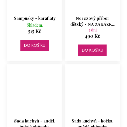
Šampusky - karafiáty
Nerezový příbor
dětský - NA ZAKÁZKU
Skladem.
- platba předem
7 dní
515 Kč
490 Kč
DO KOŠÍKU
DO KOŠÍKU
Sada kuchyň - anděl,
Sada kuchyň - kočka,
hnědá chňapka
hnědá chňapka