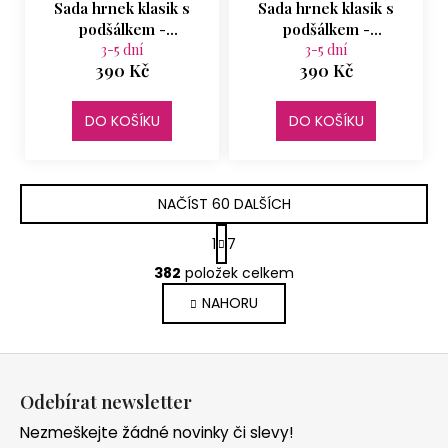
Sada hrnek klasik s
Sada hrnek klasik s
podšálkem -
podšálkem -
Levandule
3-5 dní
purpurové trávy
3-5 dní
390 Kč
390 Kč
DO KOŠÍKU
DO KOŠÍKU
NAČÍST 60 DALŠÍCH
S
1
7
t
O
r
382
položek celkem
v
á
NAHORU
l
n
k
á
o
d
Z
v
a
á
á
c
Odebírat newsletter
n
p
í
í
Nezmeškejte žádné novinky či slevy!
p
a