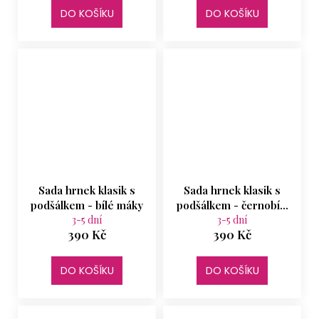
DO KOŠÍKU
DO KOŠÍKU
Sada hrnek klasik s
Sada hrnek klasik s
podšálkem - bílé máky
podšálkem - černobílá
3-5 dní
3-5 dní
kočka
390 Kč
390 Kč
DO KOŠÍKU
DO KOŠÍKU