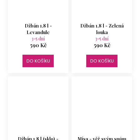
Džbán 1,8 l -
Džbán 1,8 l - Zelená
Levandule
louka
3-5 dní
3-5 dní
590 Kč
590 Kč
DO KOŠÍKU
DO KOŠÍKU
Džbán 1,8 l (sklo) -
Mísa - věř svým snům