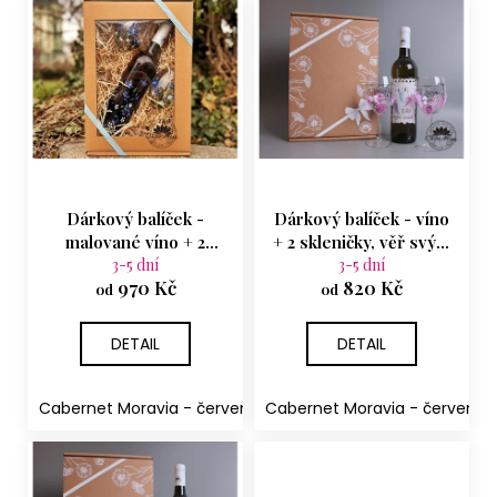
V
r
ý
o
p
d
i
u
s
k
p
t
r
ů
o
Dárkový balíček -
Dárkový balíček - víno
d
malované víno + 2
+ 2 skleničky, věř svým
u
skleničky, Chrpy
3-5 dní
snům růžová
3-5 dní
970 Kč
820 Kč
k
od
od
t
DETAIL
DETAIL
ů
Cabernet Moravia - červené suché
Cabernet Moravia - červené 
Rulandské šedé - p