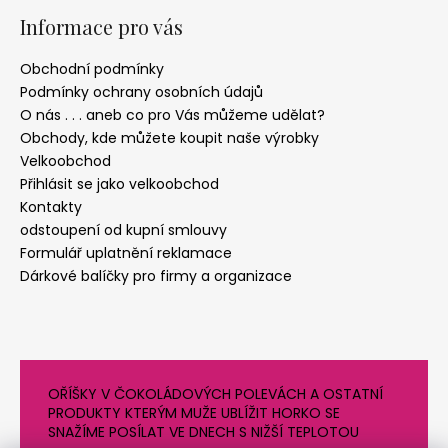
Informace pro vás
Obchodní podmínky
Podmínky ochrany osobních údajů
O nás . . . aneb co pro Vás můžeme udělat?
Obchody, kde můžete koupit naše výrobky
Velkoobchod
Přihlásit se jako velkoobchod
Kontakty
odstoupení od kupní smlouvy
Formulář uplatnění reklamace
Dárkové balíčky pro firmy a organizace
OŘÍŠKY V ČOKOLÁDOVÝCH POLEVÁCH A OSTATNÍ
PRODUKTY KTERÝM MUŽE UBLÍŽIT HORKO SE
SNAŽÍME POSÍLAT VE DNECH S NIŽŠÍ TEPLOTOU