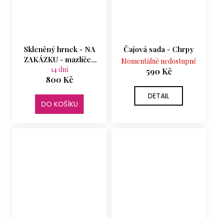
Skleněný hrnek - NA
Čajová sada - Chrpy
ZAKÁZKU - mazlíček
Momentálně nedostupné
dle fotografie -
14 dní
590 Kč
800 Kč
ZÁLOHA
DETAIL
DO KOŠÍKU