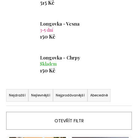
515 Kč
Longovka - Vesna
3-5 dní
150 Kč
Longovka - Chrpy
Skladem
150 Kč
Ř
a
Nejdražší
Nejlevnější
Nejprodávanější
Abecedně
z
e
n
OTEVŘÍT FILTR
í
p