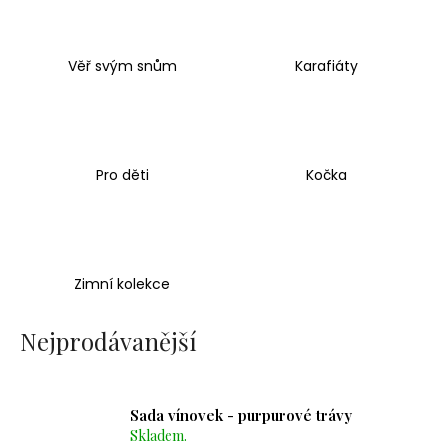
č
u
j
e
Věř svým snům
Karafiáty
m
e
Pro děti
Kočka
SVÍČKA
LODIČKA
-
MALÁ
-
BÍLÁ
Zimní kolekce
20
Kč
Nejprodávanější
Sada vínovek - purpurové trávy
Skladem.