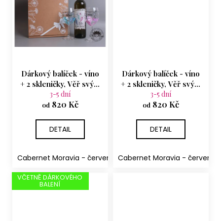
Dárkový balíček - víno
Dárkový balíček - víno
+ 2 skleničky, Věř svým
+ 2 skleničky, Věř svým
snům, mix - modrá a
3-5 dní
snům, modrá
3-5 dní
820 Kč
820 Kč
růžová
od
od
DETAIL
DETAIL
Cabernet Moravia - červené suché
Cabernet Moravia - červené 
Rulandské šedé - p
VČETNĚ DÁRKOVÉHO
BALENÍ