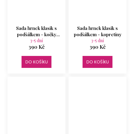
Sada hrnek klasik s
Sada hrnek klasik s
podšálkem - kočky
podšálkem - kopretiny
růžová mašle
3-5 dní
3-5 dní
390 Kč
390 Kč
DO KOŠÍKU
DO KOŠÍKU