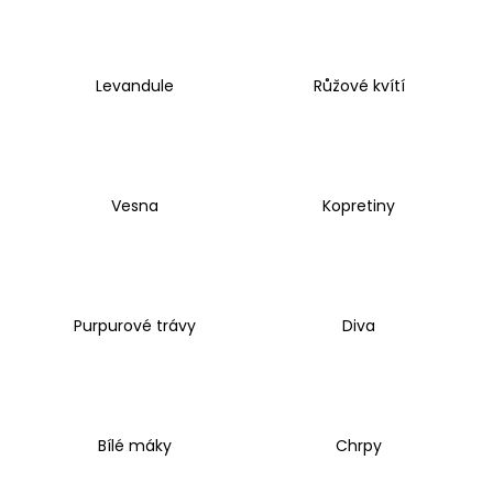
a
j
í
Levandule
Růžové kvítí
t
?
Vesna
Kopretiny
HLEDAT
Purpurové trávy
Diva
D
o
p
o
r
Bílé máky
Chrpy
u