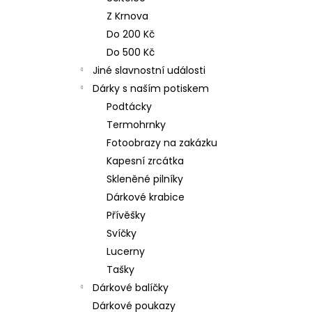
n
NEREZOVÁ LŽIČKA - NA ZAKÁZKU 17
Z Krnova
CM- PLATBA PŘEDEM
e
Do 200 Kč
118 Kč
l
Do 500 Kč
Jiné slavnostní události
Dárky s naším potiskem
Podtácky
Termohrnky
Fotoobrazy na zakázku
Kapesní zrcátka
Skleněné pilníky
Dárkové krabice
Přívěšky
Svíčky
Lucerny
Tašky
Dárkové balíčky
Dárkové poukazy