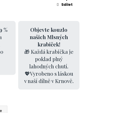
Sdílet
9 %
Objevte kouzlo
a
našich Mlsných
k
krabiček!
00
🎁 Každá krabička je
poklad plný
lahodných chutí.
💖Vyrobeno s láskou
v naší dílně v Krnově.
ze