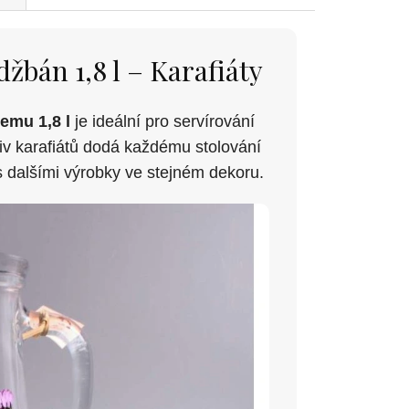
žbán 1,8 l – Karafiáty
emu 1,8 l
je ideální pro servírování
v karafiátů dodá každému stolování
s dalšími výrobky ve stejném dekoru.