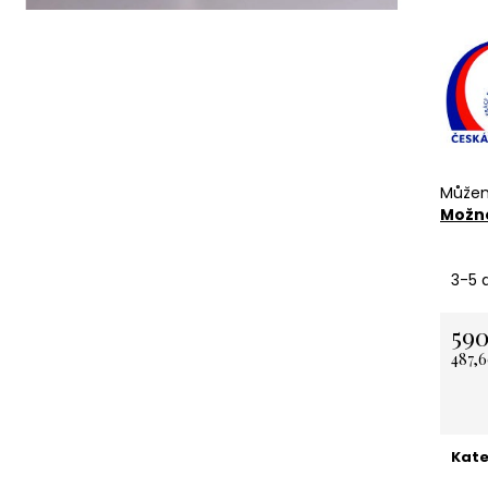
NEREZOVÁ LŽIČKA - NA ZAKÁZKU 13,5
KARTONOVÁ STŘ
CM- PLATBA PŘEDEM
11 Kč
118 Kč
Můžem
Možno
3-5 
590
487,
Měrn
cena:
Kate