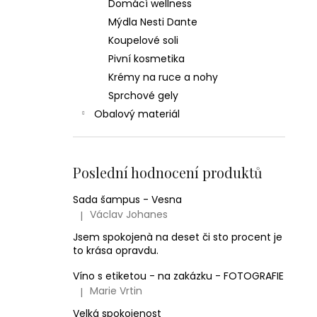
Domácí wellness
Mýdla Nesti Dante
Koupelové soli
Pivní kosmetika
Krémy na ruce a nohy
Sprchové gely
Obalový materiál
Poslední hodnocení produktů
Sada šampus - Vesna
Václav Johanes
|
Hodnocení produktu je 5 z 5 hvězdiček.
Jsem spokojenà na deset či sto procent je
to krása opravdu.
Víno s etiketou - na zakázku - FOTOGRAFIE
Marie Vrtin
|
Hodnocení produktu je 5 z 5 hvězdiček.
Velká spokojenost