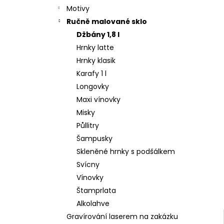
Motivy
Ručně malované sklo
Džbány 1,8 l
Hrnky latte
Hrnky klasik
Karafy 1 l
Longovky
Maxi vínovky
Misky
Půllitry
Šampusky
Skleněné hrnky s podšálkem
Svícny
Vínovky
Štamprlata
Alkolahve
Gravírování laserem na zakázku