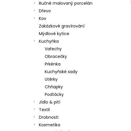
Ručně malovaný porcelán
Dřevo
Kov
Zakázkové gravírování
Mýdlové kytice
Kuchyňka
Vařechy
Obracečky
Prkénka
Kuchyňské sady
Utěrky
Chňapky
Podtácky
Jídlo & pití
Textil
Drobnosti
Kosmetika