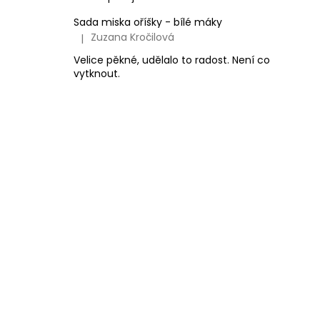
Sada miska oříšky - bílé máky
Zuzana Kročilová
|
Hodnocení produktu je 5 z 5 hvězdiček.
Velice pěkné, udělalo to radost. Není co
vytknout.