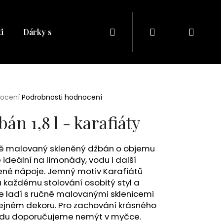
Hledat
Přihlášení
Náku
i
Dárky s naším potiskem
Dárkové balíčky
Dá
košík
rné
nocení
Podrobnosti hodnocení
cení
ktu
án 1,8 l - karafiáty
ě malovaný skleněný džbán o objemu
 je ideální na limonády, vodu i další
ček.
ené nápoje. Jemný motiv Karafiátů
 každému stolování osobitý styl a
e ladí s ručně malovanými sklenicemi
Následující
tejném dekoru. Pro zachování krásného
edu doporučujeme nemýt v myčce.