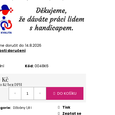
ÍŽ 1 KG
e doručit do:
14.8.2026
sti doručení
dní
Kód:
0048K6
 Kč
60 Kč bez DPH
á
DO KOŠÍKU
Tisk
gorie
:
Džbány 1,8 l
Zeptat se