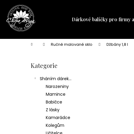
K
Přejít
na
o
obsah
Zpět
Zpět
š
Dárkové balíčky pro firmy 
do
do
í
obchodu
obchodu
k
Domů
Ručně malované sklo
Džbány 1,8 l
P
o
Kategorie
Přeskočit
s
kategorie
t
Sháním dárek...
r
Narozeniny
a
Mamince
n
Babičce
n
Z lásky
í
Kamarádce
p
Kolegům
a
Učitelce