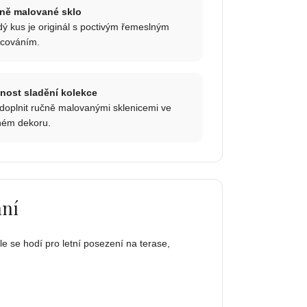
ně malované sklo
ý kus je originál s poctivým řemeslným
acováním.
nost sladění kolekce
doplnit ručně malovanými sklenicemi ve
ném dekoru.
ání
 se hodí pro letní posezení na terase,