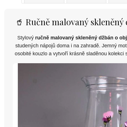
🥤 Ručně malovaný skleněný d
Stylový
ručně malovaný skleněný džbán o obj
studených nápojů doma i na zahradě. Jemný moti
osobité kouzlo a vytvoří krásně sladěnou kolekci 