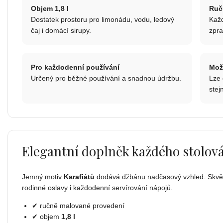
Objem 1,8 l
Ruč
Dostatek prostoru pro limonádu, vodu, ledový
Každ
čaj i domácí sirupy.
zpr
Pro každodenní používání
Mož
Určený pro běžné používání a snadnou údržbu.
Lze 
stej
Elegantní doplněk každého stolov
Jemný motiv
Karafiátů
dodává džbánu nadčasový vzhled. Skvěle
rodinné oslavy i každodenní servírování nápojů.
✔ ručně malované provedení
✔ objem
1,8 l