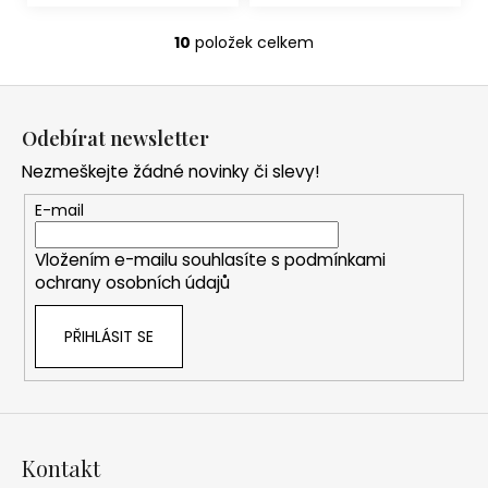
10
položek celkem
O
v
Z
l
á
á
Odebírat newsletter
d
p
a
Nezmeškejte žádné novinky či slevy!
a
c
t
E-mail
í
í
p
Vložením e-mailu souhlasíte s
podmínkami
r
ochrany osobních údajů
v
k
PŘIHLÁSIT SE
y
v
ý
p
i
s
Kontakt
u