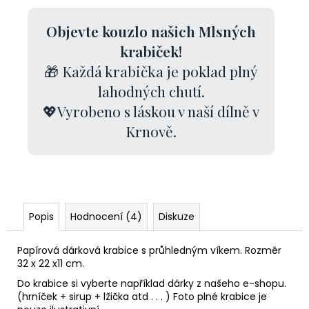
Objevte kouzlo našich Mlsných
krabiček!
🎁 Každá krabička je poklad plný
lahodných chutí.
💖Vyrobeno s láskou v naší dílně v
Krnově.
Popis
Hodnocení (4)
Diskuze
Papírová dárková krabice s průhledným víkem. Rozměr
32 x 22 x11 cm.
Do krabice si vyberte například dárky z našeho e-shopu.
(hrníček + sirup + lžička atd . . . ) Foto plné krabice je