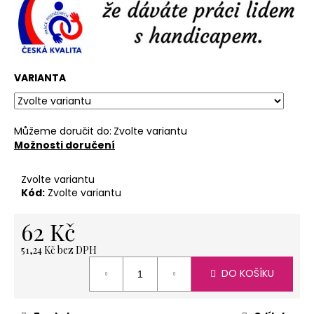
č
u
j
e
m
e
VARIANTA
SVÍČKA
Můžeme doručit do:
Zvolte variantu
LODIČKA
Možnosti doručení
-
MALÁ
-
Zvolte variantu
ORANŽOVÁ
Kód:
Zvolte variantu
20
Kč
62 Kč
51,24 Kč bez DPH
Měrná
DO KOŠÍKU
cena: