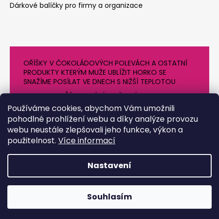
Dárkové balíčky pro firmy a organizace
OŘÍŠKY V ČOKOLÁDOVÝCH POLEVÁCH A OSTATNÍ
PRODUKTY KTERÝM MUŽE UBLÍŽIT HORKO SE
SNAŽÍME POSÍLAT VE DNECH S NIŽŠÍ TEPLOTOU
PROTO SE MŮŽE DODÁNÍ O NĚJAKÝ DEN OPOZDIT.
DĚKUJEME ZA POCHOPENÍ
Používáme cookies, abychom Vám umožnili
pohodlné prohlížení webu a díky analýze provozu
webu neustále zlepšovali jeho funkce, výkon a
použitelnost.
Více informací
Nastavení
Vytvořil Shoptet
Souhlasím
Copyright 2026
Chrpa Krnov
. Všechna práva vyhrazena.