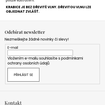
pouze ilustrativní.
KRABICE JE BEZ DŘEVITÉ VLNY. DŘEVITOU VLNU LZE
OBJEDNAT ZVLÁŠŤ.
Z
á
Odebírat newsletter
p
Nezmeškejte žádné novinky či slevy!
a
t
E-mail
í
Vložením e-mailu souhlasíte s
podmínkami
ochrany osobních údajů
PŘIHLÁSIT SE
Kontakt