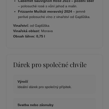
Cabernet Sauvignon Rosé 2023 – pozdní sběr
– polosuché rosé s vůní jahod a malin.
Frizzante Muškát moravský 2024
– jemně
perlivé polosuché víno z vinařství od Gajdůška.
Vinařství:
od Gajdůška
Vinařská oblast:
Morava
Obsah láhve:
0,75 l
Dárek pro společné chvíle
Výročí
Ideální dárek pro společný přípitek.
Svatba nebo zásnuby