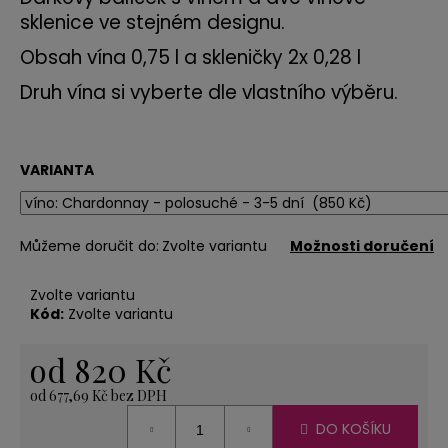
č
sklenice ve stejném designu.
u
j
Obsah vína 0,75 l a skleničky 2x 0,28 l
e
m
Druh vína si vyberte dle vlastního výběru.
e
VARIANTA
SVÍČKA
LODIČKA
-
MALÁ
Můžeme doručit do:
Zvolte variantu
Možnosti doručení
-
ORANŽOVÁ
20
Zvolte variantu
Kč
Kód:
Zvolte variantu
od
820 Kč
od
677,69 Kč
bez DPH
Měrná
DO KOŠÍKU
cena: