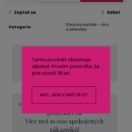
Zeptat se
Sdílet
Dárkový balíček - víno
Kategorie
:
a skleničky
Doprava zdarma nad 500 Kč
Tento produkt obsahuje
🚚 Nakupte za více než 500 Kč a
alkohol. Prosím potvrďte, že
poštovné máte od nás zdarma.
jste starší 18 let.
ANO, JSEM STARŠÍ 18 LET
⭐
Hodnocení 99 %
na Zboží.cz za
poslední rok
Více než 10 000 spokojených
zákazníků!