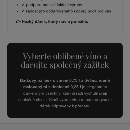
✔ podpora poctivé lokální výroby
✔ radost pro obdarovaného i dobrý pocit pro vás
👉 Hezký dárek, který navíc pomáhá.
Vyberte oblíbené víno a
darujte společný zážitek
Dárkový balíček s vínem 0,75 l a dvěma ručně
malovanými sklenicemi 0,28 l
je elegantním
dárkem pro všechny, kteří si rádi vychutnávají
společné chvíle. Stačí vybrat víno a máte originální
dárek připravený k předání.
Z