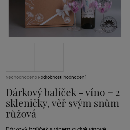
a
j
í
t
?
HLEDAT
Průměrné
Neohodnoceno
Podrobnosti hodnocení
hodnocení
produktu
Dárkový balíček - víno + 2
D
je
o
skleničky, věř svým snům
0,0
p
z
růžová
5
o
hvězdiček.
r
u
Dárkový balíček s vínem a dvě vínové