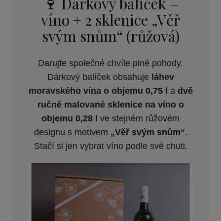
🍷 Dárkový balíček –
víno + 2 sklenice „Věř
svým snům“ (růžová)
Darujte společné chvíle plné pohody.
Dárkový balíček obsahuje
láhev
moravského vína o objemu 0,75 l
a
dvě
ručně malované sklenice na víno o
objemu 0,28 l
ve stejném růžovém
designu s motivem
„Věř svým snům“
.
Stačí si jen vybrat víno podle své chuti.