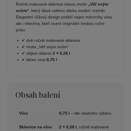
Ručně malované sklenice nesou motiv
„Věř svým
snům“
, který dává celému dárku osobní rozměr.
Elegantní růžový design potěší nejen milovníky vína,
ale i všechny, kteří ocení originální českou ruční
práci.
✔ dvě ručně malované sklenice
✔ motiv „Věř svým snům“
✔ objem sklenic
2 × 0,28 l
✔ láhev vína
0,75 l
Obsah balení
Víno
0,75 l
– dle vlastního výběru
Sklenice na víno
2 × 0,28 l
, ručně malované