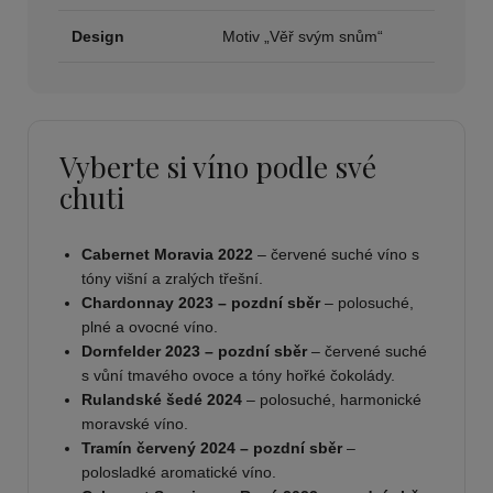
Design
Motiv „Věř svým snům“
Vyberte si víno podle své
chuti
Cabernet Moravia 2022
– červené suché víno s
tóny višní a zralých třešní.
Chardonnay 2023 – pozdní sběr
– polosuché,
plné a ovocné víno.
Dornfelder 2023 – pozdní sběr
– červené suché
s vůní tmavého ovoce a tóny hořké čokolády.
Rulandské šedé 2024
– polosuché, harmonické
moravské víno.
Tramín červený 2024 – pozdní sběr
–
polosladké aromatické víno.