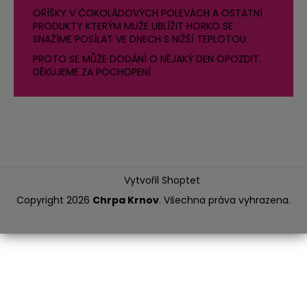
OŘÍŠKY V ČOKOLÁDOVÝCH POLEVÁCH A OSTATNÍ
PRODUKTY KTERÝM MUŽE UBLÍŽIT HORKO SE
SNAŽÍME POSÍLAT VE DNECH S NIŽŠÍ TEPLOTOU
PROTO SE MŮŽE DODÁNÍ O NĚJAKÝ DEN OPOZDIT.
DĚKUJEME ZA POCHOPENÍ
Vytvořil Shoptet
Copyright 2026
Chrpa Krnov
. Všechna práva vyhrazena.