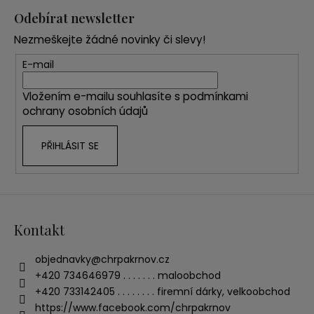
á
Odebírat newsletter
p
Nezmeškejte žádné novinky či slevy!
a
t
E-mail
í
Vložením e-mailu souhlasíte s
podmínkami
ochrany osobních údajů
PŘIHLÁSIT SE
Kontakt
objednavky
@
chrpakrnov.cz
+420 734646979 . . . . . . . maloobchod
+420 733142405 . . . . . . . . firemní dárky, velkoobchod
https://www.facebook.com/chrpakrnov