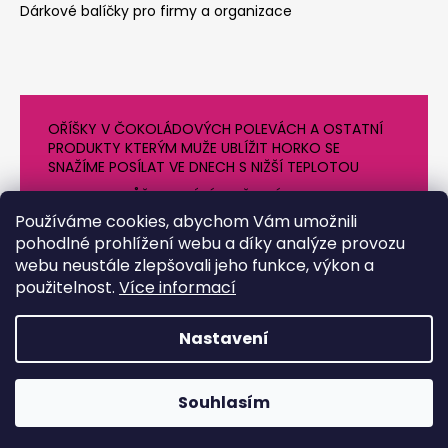
Dárkové balíčky pro firmy a organizace
OŘÍŠKY V ČOKOLÁDOVÝCH POLEVÁCH A OSTATNÍ
PRODUKTY KTERÝM MUŽE UBLÍŽIT HORKO SE
SNAŽÍME POSÍLAT VE DNECH S NIŽŠÍ TEPLOTOU
PROTO SE MŮŽE DODÁNÍ O NĚJAKÝ DEN OPOZDIT.
DĚKUJEME ZA POCHOPENÍ
Používáme cookies, abychom Vám umožnili
pohodlné prohlížení webu a díky analýze provozu
webu neustále zlepšovali jeho funkce, výkon a
použitelnost.
Více informací
Nastavení
Vytvořil Shoptet
Souhlasím
Copyright 2026
Chrpa Krnov
. Všechna práva vyhrazena.