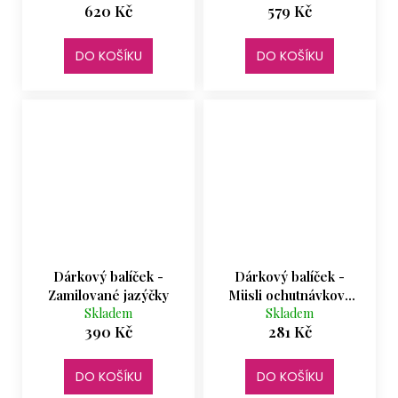
620 Kč
579 Kč
DO KOŠÍKU
DO KOŠÍKU
Dárkový balíček -
Dárkový balíček -
Zamilované jazýčky
Müsli ochutnávkový
Skladem
Skladem
set
390 Kč
281 Kč
DO KOŠÍKU
DO KOŠÍKU