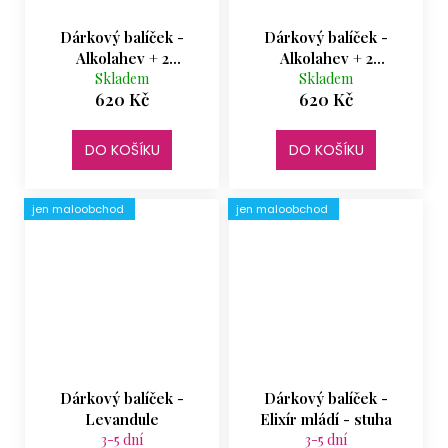
Dárkový balíček -
Dárkový balíček -
Alkolahev + 2
Alkolahev + 2
štamprlata
Skladem
štamprlata gentelman
Skladem
620 Kč
620 Kč
DO KOŠÍKU
DO KOŠÍKU
jen maloobchod
jen maloobchod
Dárkový balíček -
Dárkový balíček -
Levandule
Elixír mládí - stuha
3-5 dní
3-5 dní