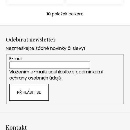
10
položek celkem
O
v
Z
l
á
á
Odebírat newsletter
d
p
a
Nezmeškejte žádné novinky či slevy!
a
c
t
E-mail
í
í
p
Vložením e-mailu souhlasíte s
podmínkami
r
ochrany osobních údajů
v
k
PŘIHLÁSIT SE
y
v
ý
p
i
s
Kontakt