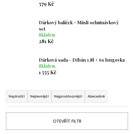
579 Kč
a
j
í
Dárkový balíček - Müsli ochutnávkový
set
t
Skladem
?
281 Kč
Dárková sada - Džbán 1,8l + 6x longovka
Skladem.
HLEDAT
1 555 Kč
Ř
D
a
Nejdražší
Nejlevnější
Nejprodávanější
Abecedně
o
z
p
e
o
n
r
OTEVŘÍT FILTR
í
u