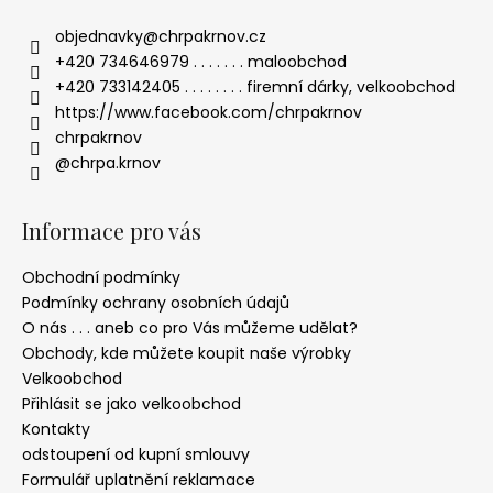
u
objednavky
@
chrpakrnov.cz
+420 734646979 . . . . . . . maloobchod
+420 733142405 . . . . . . . . firemní dárky, velkoobchod
https://www.facebook.com/chrpakrnov
chrpakrnov
@chrpa.krnov
Informace pro vás
Obchodní podmínky
Podmínky ochrany osobních údajů
O nás . . . aneb co pro Vás můžeme udělat?
Obchody, kde můžete koupit naše výrobky
Velkoobchod
Přihlásit se jako velkoobchod
Kontakty
odstoupení od kupní smlouvy
Formulář uplatnění reklamace