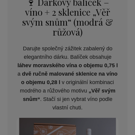
🍷 Dárkový balíček –
víno + 2 sklenice „Věř
svým snům“ (modrá &
růžová)
Darujte společný zážitek zabalený do
elegantního dárku. Balíček obsahuje
láhev moravského vína o objemu 0,75 l
a
dvě ručně malované sklenice na víno
o objemu 0,28 l
v originální kombinaci
modrého a růžového motivu
„Věř svým
snům“
. Stačí si jen vybrat víno podle
vlastní chuti.