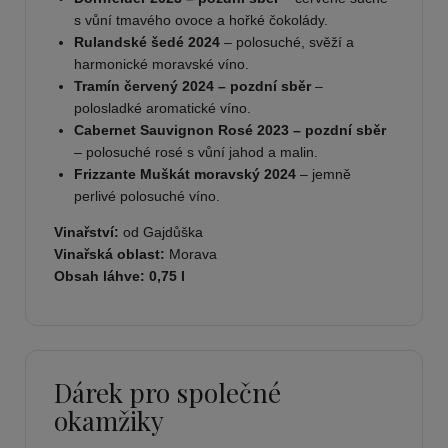
s vůní tmavého ovoce a hořké čokolády.
Rulandské šedé 2024
– polosuché, svěží a
harmonické moravské víno.
Tramín červený 2024 – pozdní sběr
–
polosladké aromatické víno.
Cabernet Sauvignon Rosé 2023 – pozdní sběr
– polosuché rosé s vůní jahod a malin.
Frizzante Muškát moravský 2024
– jemně
perlivé polosuché víno.
Vinařství:
od Gajdůška
Vinařská oblast:
Morava
Obsah láhve:
0,75 l
Dárek pro společné
okamžiky