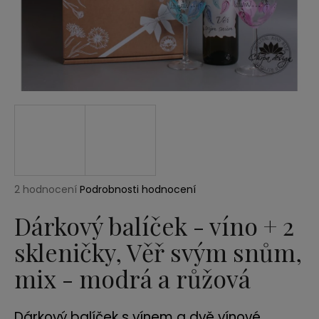
a
j
í
t
?
HLEDAT
Průměrné
2 hodnocení
Podrobnosti hodnocení
hodnocení
produktu
Dárkový balíček - víno + 2
D
je
o
skleničky, Věř svým snům,
5,0
p
z
mix - modrá a růžová
5
o
hvězdiček.
r
u
Dárkový balíček s vínem a dvě vínové