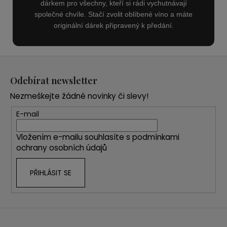
dárkem pro všechny, kteří si rádi vychutnávají
společné chvíle. Stačí zvolit oblíbené víno a máte
originální dárek připravený k předání.
Z
á
Odebírat newsletter
p
Nezmeškejte žádné novinky či slevy!
a
t
E-mail
í
Vložením e-mailu souhlasíte s
podmínkami
ochrany osobních údajů
PŘIHLÁSIT SE