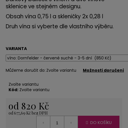
č
sklenice ve stejném designu.
u
j
Obsah vína 0,75 l a skleničky 2x 0,28 l
e
m
Druh vína si vyberte dle vlastního výběru.
e
VARIANTA
SVÍČKA
LODIČKA
-
MALÁ
Můžeme doručit do:
Zvolte variantu
Možnosti doručení
-
ORANŽOVÁ
20
Zvolte variantu
Kč
Kód:
Zvolte variantu
od
820 Kč
od
677,69 Kč
bez DPH
Měrná
DO KOŠÍKU
cena: