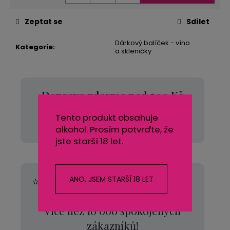
Zeptat se
Sdílet
Dárkový balíček - víno
Kategorie
:
a skleničky
Doprava zdarma nad 500 Kč
🚚 Nakupte za více než 500 Kč a
Tento produkt obsahuje
poštovné máte od nás zdarma.
alkohol. Prosím potvrďte, že
jste starší 18 let.
⭐
Hodnocení 99 %
na Zboží.cz za
ANO, JSEM STARŠÍ 18 LET
poslední rok
Více než 10 000 spokojených
zákazníků!