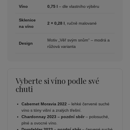
Víno
0,75 l
– dle vlastního výběru
Sklenice
2 × 0,28 l
, ručně malované
na víno
Motiv „Věř svým snům“ – modrá a
Design
růžová varianta
Vyberte si víno podle své
chuti
Cabernet Moravia 2022
– lehké červené suché
víno s tóny višní a zralých třešní.
Chardonnay 2023 – pozdní sběr
– polosuché,
plné a ovocné víno.
Dornfelder 2023 – pozdní sběr
– červené suché