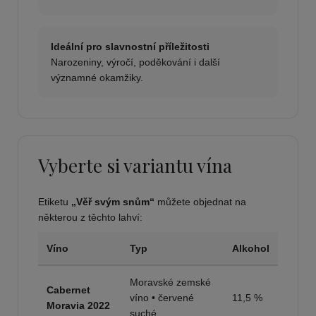
Ideální pro slavnostní příležitosti
Narozeniny, výročí, poděkování i další
významné okamžiky.
Vyberte si variantu vína
Etiketu
„Věř svým snům“
můžete objednat na
některou z těchto lahví:
Víno
Typ
Alkohol
Moravské zemské
Cabernet
víno • červené
11,5 %
Moravia 2022
suché