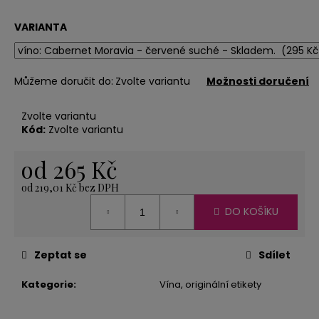
č
u
VARIANTA
j
e
m
e
Můžeme doručit do:
Zvolte variantu
Možnosti doručení
Zvolte variantu
Kód:
Zvolte variantu
ČAJ
OVOCNÝ,
ANDĚLSKÉ
od
265 Kč
SNĚNÍ
30
od
219,01 Kč
bez DPH
GR
Měrná
53
DO KOŠÍKU
cena:
Kč
Zeptat se
Sdílet
Kategorie
:
Vína, originální etikety