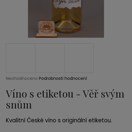
a
j
í
t
?
HLEDAT
Průměrné
Neohodnoceno
Podrobnosti hodnocení
hodnocení
produktu
Víno s etiketou - Věř svým
D
je
o
snům
0,0
p
z
5
o
hvězdiček.
r
Kvalitní České víno s originální etiketou.
u