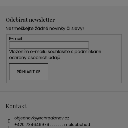
Z
á
Odebírat newsletter
p
Nezmeškejte žádné novinky či slevy!
a
t
E-mail
í
Vložením e-mailu souhlasíte s
podmínkami
ochrany osobních údajů
PŘIHLÁSIT SE
Kontakt
objednavky
@
chrpakrnov.cz
+420 734646979 . . . . . . . maloobchod