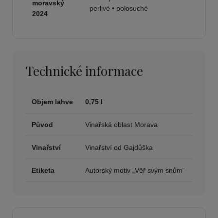
moravský
perlivé • polosuché
2024
Technické informace
Objem lahve
0,75 l
Původ
Vinařská oblast Morava
Vinařství
Vinařství od Gajdůška
Etiketa
Autorský motiv „Věř svým snům“