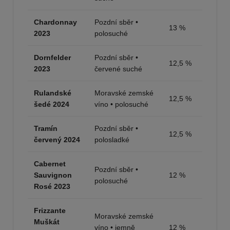
Chardonnay
Pozdní sběr •
13 %
2023
polosuché
Dornfelder
Pozdní sběr •
12,5 %
2023
červené suché
Rulandské
Moravské zemské
12,5 %
šedé 2024
víno • polosuché
Tramín
Pozdní sběr •
12,5 %
červený 2024
polosladké
Cabernet
Pozdní sběr •
Sauvignon
12 %
polosuché
Rosé 2023
Frizzante
Moravské zemské
Muškát
víno • jemně
12 %