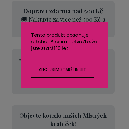
Doprava zdarma nad 500 Kč
🚚 Nakupte za více než 500 Kč a
poštovné máte od nás zdarma.
Tento produkt obsahuje
alkohol. Prosím potvrďte, že
jste starší 18 let.
⭐
Hodnocení 99 %
na Zboží.cz za
poslední rok
ANO, JSEM STARŠÍ 18 LET
Více než 10 000 spokojených
zákazníků!
Objevte kouzlo našich Mlsných
krabiček!