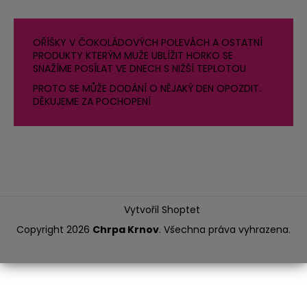
OŘÍŠKY V ČOKOLÁDOVÝCH POLEVÁCH A OSTATNÍ
PRODUKTY KTERÝM MUŽE UBLÍŽIT HORKO SE
SNAŽÍME POSÍLAT VE DNECH S NIŽŠÍ TEPLOTOU
PROTO SE MŮŽE DODÁNÍ O NĚJAKÝ DEN OPOZDIT.
DĚKUJEME ZA POCHOPENÍ
Vytvořil Shoptet
Copyright 2026
Chrpa Krnov
. Všechna práva vyhrazena.