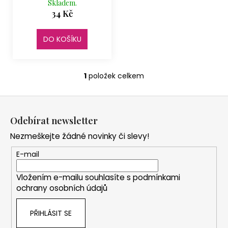
č
Skladem.
u
u
34 Kč
k
j
e
t
DO KOŠÍKU
m
ů
e
1
položek celkem
O
v
NEREZOVÁ
Z
l
LŽIČKA
13,5
á
á
CM
Odebírat newsletter
d
p
-
a
ANDĚL
Nezmeškejte žádné novinky či slevy!
a
c
85
t
E-mail
í
Kč
í
p
Vložením e-mailu souhlasíte s
podmínkami
r
ochrany osobních údajů
v
k
PŘIHLÁSIT SE
y
v