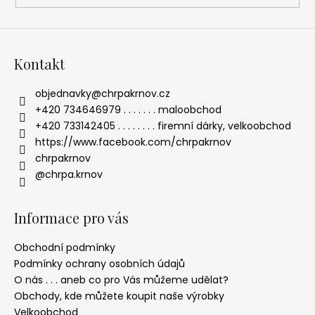
ý
p
i
s
Kontakt
u
objednavky
@
chrpakrnov.cz
+420 734646979 . . . . . . . maloobchod
+420 733142405 . . . . . . . . firemní dárky, velkoobchod
https://www.facebook.com/chrpakrnov
chrpakrnov
@chrpa.krnov
Informace pro vás
Obchodní podmínky
Podmínky ochrany osobních údajů
O nás . . . aneb co pro Vás můžeme udělat?
Obchody, kde můžete koupit naše výrobky
Velkoobchod