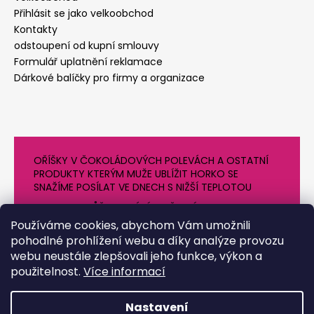
Přihlásit se jako velkoobchod
Kontakty
odstoupení od kupní smlouvy
Formulář uplatnění reklamace
Dárkové balíčky pro firmy a organizace
OŘÍŠKY V ČOKOLÁDOVÝCH POLEVÁCH A OSTATNÍ
PRODUKTY KTERÝM MUŽE UBLÍŽIT HORKO SE
SNAŽÍME POSÍLAT VE DNECH S NIŽŠÍ TEPLOTOU
PROTO SE MŮŽE DODÁNÍ O NĚJAKÝ DEN OPOZDIT.
DĚKUJEME ZA POCHOPENÍ
Používáme cookies, abychom Vám umožnili
pohodlné prohlížení webu a díky analýze provozu
webu neustále zlepšovali jeho funkce, výkon a
použitelnost.
Více informací
Nastavení