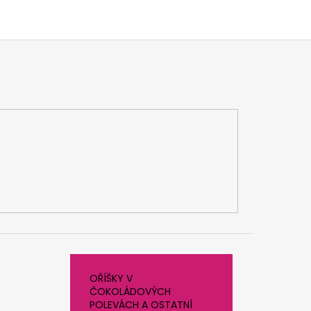
OŘÍŠKY V
ČOKOLÁDOVÝCH
POLEVÁCH A OSTATNÍ