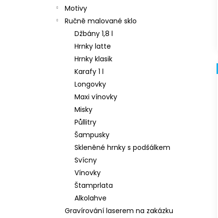
Motivy
Ručně malované sklo
Džbány 1,8 l
Hrnky latte
Hrnky klasik
Karafy 1 l
Longovky
Maxi vínovky
Misky
Půllitry
Šampusky
Skleněné hrnky s podšálkem
Svícny
Vínovky
Štamprlata
Alkolahve
Gravírování laserem na zakázku