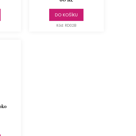
DO KOŠÍKU
Kód:
RD02B
oko