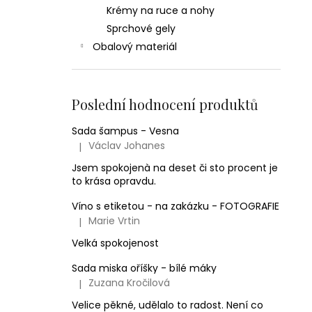
Krémy na ruce a nohy
Sprchové gely
Obalový materiál
Poslední hodnocení produktů
Sada šampus - Vesna
Václav Johanes
|
Hodnocení produktu je 5 z 5 hvězdiček.
Jsem spokojenà na deset či sto procent je
to krása opravdu.
Víno s etiketou - na zakázku - FOTOGRAFIE
Marie Vrtin
|
Hodnocení produktu je 5 z 5 hvězdiček.
Velká spokojenost
Sada miska oříšky - bílé máky
Zuzana Kročilová
|
Hodnocení produktu je 5 z 5 hvězdiček.
Velice pěkné, udělalo to radost. Není co