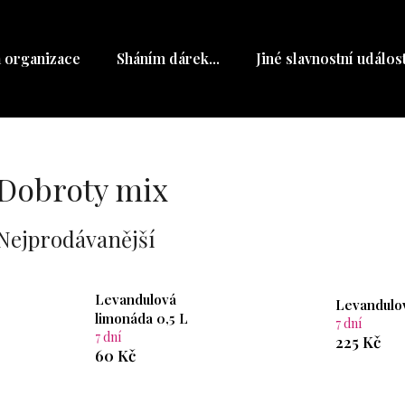
a organizace
Sháním dárek...
Jiné slavnostní událost
Co potřebujete najít?
HLEDAT
Dobroty mix
Nejprodávanější
Doporučujeme
Levandulová
Levandulo
limonáda 0,5 L
7 dní
7 dní
225 Kč
60 Kč
Ř