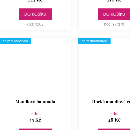
t
ů
DO KOŠÍKU
DO KOŠÍKU
Kód:
RD02
Kód:
97P270
jen maloobchod
jen maloobchod
Mandlová limonáda
Horká mandlová č
7 dní
7 dní
55 Kč
48 Kč