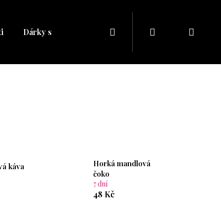
Hledat
Přihlášení
Náku
i
Dárky s naším potiskem
Dárkové balíčky
Dá
košík
Horká mandlová
vá káva
čoko
7 dní
48 Kč
Následující