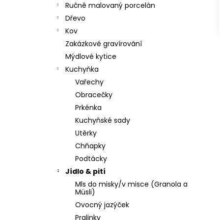
Ručně malovaný porcelán
Dřevo
Kov
Zakázkové gravírování
Mýdlové kytice
Kuchyňka
Vařechy
Obracečky
Prkénka
Kuchyňské sady
Utěrky
Chňapky
Podtácky
Jídlo & pití
Mls do misky/v misce (Granola a
Müsli)
Ovocný jazýček
Pralinky