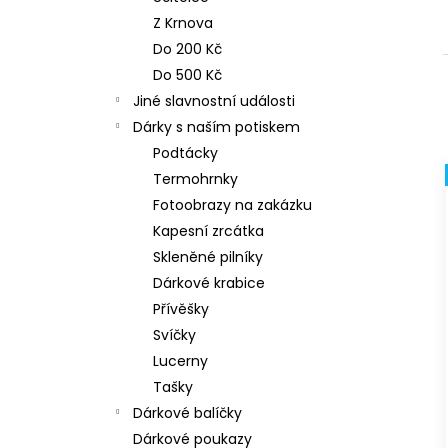
n
NEREZOVÁ LŽIČKA - NA ZAKÁZKU 17
Z Krnova
CM- PLATBA PŘEDEM
e
Do 200 Kč
118 Kč
l
Do 500 Kč
Jiné slavnostní události
Dárky s naším potiskem
Podtácky
Termohrnky
Fotoobrazy na zakázku
Kapesní zrcátka
Skleněné pilníky
Dárkové krabice
Přívěšky
Svíčky
Lucerny
Tašky
Dárkové balíčky
Dárkové poukazy