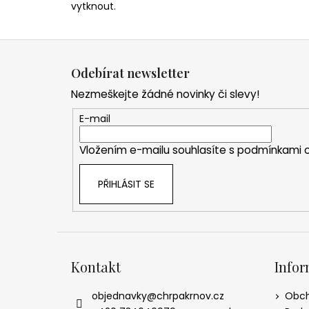
vytknout.
Z
á
Odebírat newsletter
p
Nezmeškejte žádné novinky či slevy!
a
t
E-mail
í
Vložením e-mailu souhlasíte s
podmínkami o
PŘIHLÁSIT SE
Kontakt
Infor
objednavky
@
chrpakrnov.cz
Obch