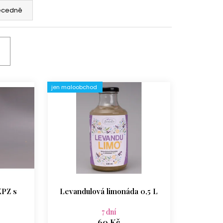
ÍŽ 1 KG
ecedně
jen maloobchod
KPZ s
Levandulová limonáda 0,5 L
7 dní
60 Kč