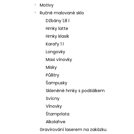
Motivy
Ručně malované sklo
Džbány 1,8 l
Hrnky latte
Hrnky klasik
Karafy 1 l
Longovky
Maxi vínovky
Misky
Půllitry
Šampusky
Skleněné hrnky s podšálkem
Svícny
Vínovky
Štamprlata
Alkolahve
Gravírování laserem na zakázku