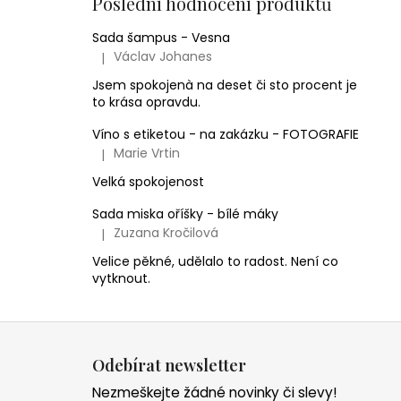
Poslední hodnocení produktů
Sada šampus - Vesna
Václav Johanes
|
Hodnocení produktu je 5 z 5 hvězdiček.
Jsem spokojenà na deset či sto procent je
to krása opravdu.
Víno s etiketou - na zakázku - FOTOGRAFIE
Marie Vrtin
|
Hodnocení produktu je 5 z 5 hvězdiček.
Velká spokojenost
Sada miska oříšky - bílé máky
Zuzana Kročilová
|
Hodnocení produktu je 5 z 5 hvězdiček.
Velice pěkné, udělalo to radost. Není co
vytknout.
Z
á
Odebírat newsletter
p
Nezmeškejte žádné novinky či slevy!