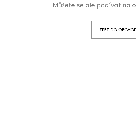
Můžete se ale podívat na o
NEREZOVÁ LŽIČKA - NA ZAKÁZKU 13,5
KARTONOVÁ STŘ
CM- PLATBA PŘEDEM
11 Kč
118 Kč
ZPĚT DO OBCHO