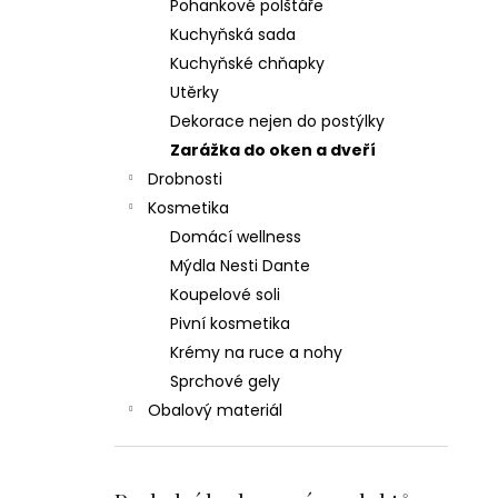
Pohankové polštáře
Kuchyňská sada
Kuchyňské chňapky
Utěrky
Dekorace nejen do postýlky
Zarážka do oken a dveří
Drobnosti
Kosmetika
Domácí wellness
Mýdla Nesti Dante
Koupelové soli
Pivní kosmetika
Krémy na ruce a nohy
Sprchové gely
Obalový materiál