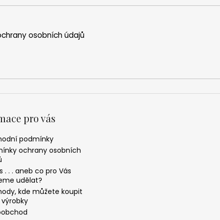
chrany osobních údajů
mace pro vás
odní podmínky
ínky ochrany osobních
ů
 . . . aneb co pro Vás
me udělat?
ody, kde můžete koupit
 výrobky
oobchod