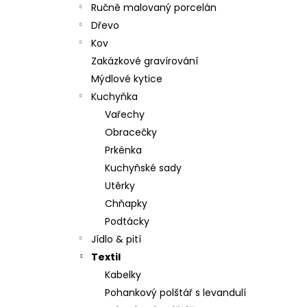
Ručně malovaný porcelán
Dřevo
Kov
Zakázkové gravírování
Mýdlové kytice
Kuchyňka
Vařechy
Obracečky
Prkénka
Kuchyňské sady
Utěrky
Chňapky
Podtácky
Jídlo & pití
Textil
Kabelky
Pohankový polštář s levandulí