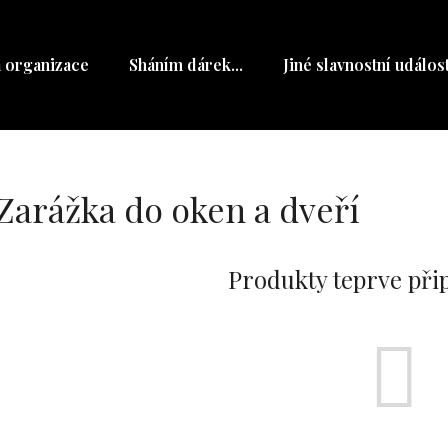
a organizace
Sháním dárek...
Jiné slavnostní událost
Co potřebujete najít?
HLEDAT
Zarážka do oken a dveří
Doporučujeme
Produkty teprve při