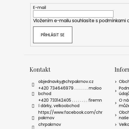
a
t
E-mail
í
Vložením e-mailu souhlasíte s
podmínkami o
PŘIHLÁSIT SE
Kontakt
Infor
objednavky
@
chrpakrnov.cz
Obch
+420 734646979 . . . . . . . maloo
Podm
bchod
údaj
+420 733142405 . . . . . . . . firemn
O nás
í dárky, velkoobchod
může
https://www.facebook.com/chr
Obch
pakrnov
naše
chrpakrnov
Velk