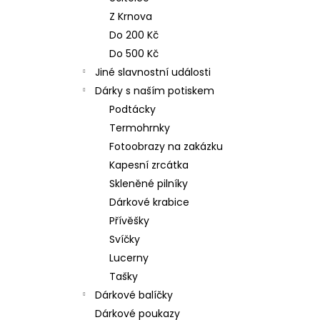
n
NEREZOVÁ LŽIČKA - NA ZAKÁZKU 17
Z Krnova
CM- PLATBA PŘEDEM
e
Do 200 Kč
118 Kč
l
Do 500 Kč
Jiné slavnostní události
Dárky s naším potiskem
Podtácky
Termohrnky
Fotoobrazy na zakázku
Kapesní zrcátka
Skleněné pilníky
Dárkové krabice
Přívěšky
Svíčky
Lucerny
Tašky
Dárkové balíčky
Dárkové poukazy