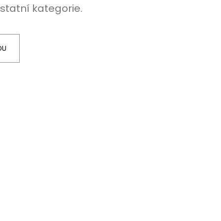
statní kategorie.
ÍŽ 1 KG
DU