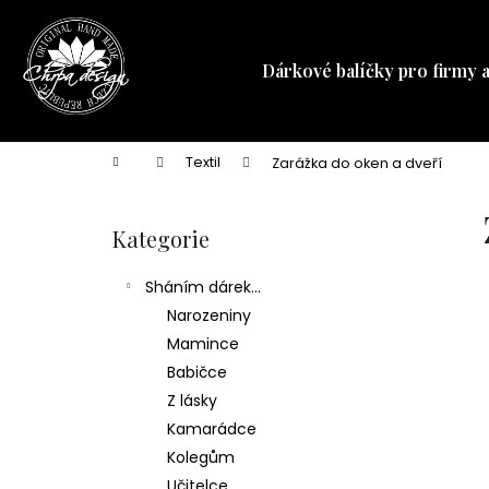
K
Přejít
na
o
obsah
Zpět
Zpět
š
Dárkové balíčky pro firmy 
do
do
í
obchodu
obchodu
k
Domů
Textil
Zarážka do oken a dveří
P
o
Kategorie
Přeskočit
s
kategorie
t
Sháním dárek...
r
Narozeniny
a
Mamince
n
Babičce
n
Z lásky
í
Kamarádce
p
Kolegům
a
Učitelce