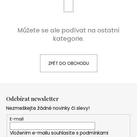
a
j
í
Můžete se ale podívat na ostatní
t
kategorie.
?
ZPĚT DO OBCHODU
HLEDAT
Z
á
D
Odebírat newsletter
p
o
Nezmeškejte žádné novinky či slevy!
a
p
o
t
E-mail
r
í
u
Vložením e-mailu souhlasíte s
podmínkami