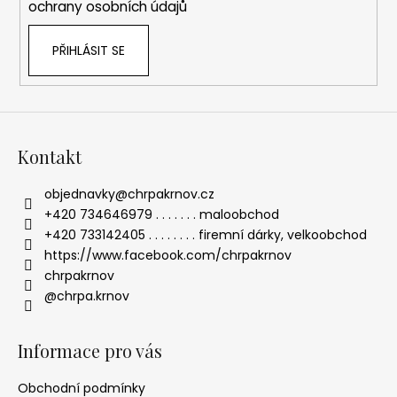
č
ochrany osobních údajů
u
j
PŘIHLÁSIT SE
e
m
e
Kontakt
SVÍČKA
LODIČKA
-
objednavky
@
chrpakrnov.cz
MALÁ
+420 734646979 . . . . . . . maloobchod
-
+420 733142405 . . . . . . . . firemní dárky, velkoobchod
BÍLÁ
https://www.facebook.com/chrpakrnov
20
Kč
chrpakrnov
@chrpa.krnov
Informace pro vás
Obchodní podmínky