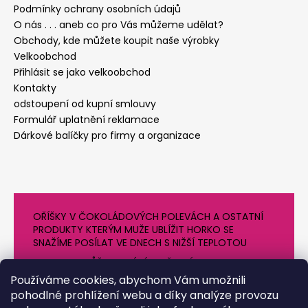
Podmínky ochrany osobních údajů
O nás . . . aneb co pro Vás můžeme udělat?
Obchody, kde můžete koupit naše výrobky
Velkoobchod
Přihlásit se jako velkoobchod
Kontakty
odstoupení od kupní smlouvy
Formulář uplatnění reklamace
Dárkové balíčky pro firmy a organizace
OŘÍŠKY V ČOKOLÁDOVÝCH POLEVÁCH A OSTATNÍ
PRODUKTY KTERÝM MUŽE UBLÍŽIT HORKO SE
SNAŽÍME POSÍLAT VE DNECH S NIŽŠÍ TEPLOTOU
PROTO SE MŮŽE DODÁNÍ O NĚJAKÝ DEN OPOZDIT.
DĚKUJEME ZA POCHOPENÍ
Používáme cookies, abychom Vám umožnili
pohodlné prohlížení webu a díky analýze provozu