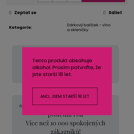
Zeptat se
Sdílet
Dárkový balíček - víno
Kategorie
:
a skleničky
Doprava zdarma nad 500 Kč
Tento produkt obsahuje
🚚 Nakupte za více než 500 Kč a
alkohol. Prosím potvrďte, že
poštovné máte od nás zdarma.
jste starší 18 let.
ANO, JSEM STARŠÍ 18 LET
⭐
Hodnocení 99 %
na Zboží.cz za
poslední rok
Více než 10 000 spokojených
zákazníků!