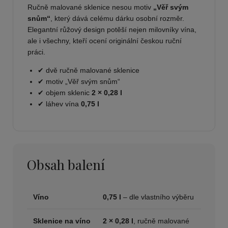
Ručně malované sklenice nesou motiv
„Věř svým
snům“
, který dává celému dárku osobní rozměr.
Elegantní růžový design potěší nejen milovníky vína,
ale i všechny, kteří ocení originální českou ruční
práci.
✔ dvě ručně malované sklenice
✔ motiv „Věř svým snům“
✔ objem sklenic
2 × 0,28 l
✔ láhev vína
0,75 l
Obsah balení
Víno
0,75 l
– dle vlastního výběru
Sklenice na víno
2 × 0,28 l
, ručně malované