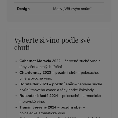
Design
Motiv „Věř svým snům“
Vyberte si víno podle své
chuti
Cabernet Moravia 2022
– červené suché víno s
tóny višní a zralých třešní.
Chardonnay 2023 – pozdní sběr
– polosuché,
plné a ovocné víno.
Dornfelder 2023 – pozdní sběr
– červené suché
s vůní tmavého ovoce a tóny hořké čokolády.
Rulandské šedé 2024
– polosuché, harmonické
moravské víno.
Tramín červený 2024 – pozdní sběr
–
polosladké aromatické víno.