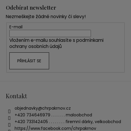
á
Odebírat newsletter
p
Nezmeškejte žádné novinky či slevy!
a
t
E-mail
í
Vložením e-mailu souhlasíte s
podmínkami
ochrany osobních údajů
PŘIHLÁSIT SE
Kontakt
objednavky
@
chrpakrnov.cz
+420 734646979 . . . . . . . maloobchod
+420 733142405 . . . . . . . . firemní dárky, velkoobchod
https://www.facebook.com/chrpakrnov