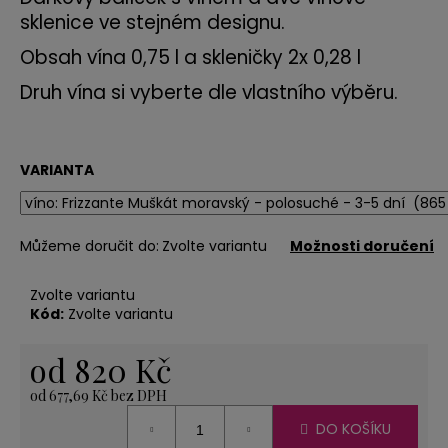
č
sklenice ve stejném designu.
u
j
Obsah vína 0,75 l a skleničky 2x 0,28 l
e
m
Druh vína si vyberte dle vlastního výběru.
e
VARIANTA
SVÍČKA
LODIČKA
-
MALÁ
Můžeme doručit do:
Zvolte variantu
Možnosti doručení
-
ORANŽOVÁ
20
Zvolte variantu
Kč
Kód:
Zvolte variantu
od
820 Kč
od
677,69 Kč
bez DPH
Měrná
DO KOŠÍKU
cena: