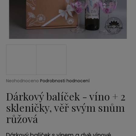
a
j
í
t
?
HLEDAT
Průměrné
Neohodnoceno
Podrobnosti hodnocení
hodnocení
produktu
Dárkový balíček - víno + 2
D
je
o
skleničky, věř svým snům
0,0
p
z
růžová
5
o
hvězdiček.
r
u
Dárkový balíček s vínem a dvě vínové