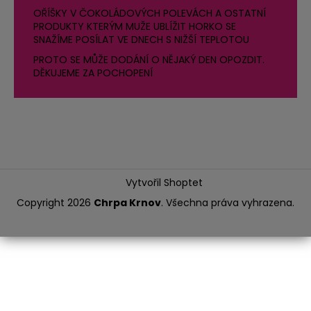
OŘÍŠKY V ČOKOLÁDOVÝCH POLEVÁCH A OSTATNÍ
PRODUKTY KTERÝM MUŽE UBLÍŽIT HORKO SE
SNAŽÍME POSÍLAT VE DNECH S NIŽŠÍ TEPLOTOU
PROTO SE MŮŽE DODÁNÍ O NĚJAKÝ DEN OPOZDIT.
DĚKUJEME ZA POCHOPENÍ
Vytvořil Shoptet
Copyright 2026
Chrpa Krnov
. Všechna práva vyhrazena.