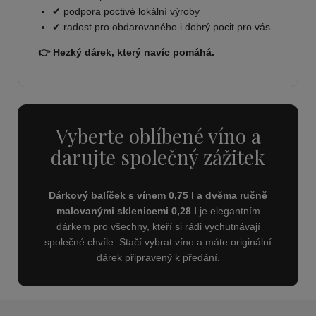
✔ podpora poctivé lokální výroby
✔ radost pro obdarovaného i dobrý pocit pro vás
👉 Hezký dárek, který navíc pomáhá.
Vyberte oblíbené víno a
darujte společný zážitek
Dárkový balíček s vínem 0,75 l a dvěma ručně
malovanými sklenicemi 0,28 l
je elegantním
dárkem pro všechny, kteří si rádi vychutnávají
společné chvíle. Stačí vybrat víno a máte originální
dárek připravený k předání.
Z