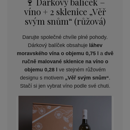
🍷 Dárkový balíček –
víno + 2 sklenice „Věř
svým snům“ (růžová)
Darujte společné chvíle plné pohody.
Dárkový balíček obsahuje
láhev
moravského vína o objemu 0,75 l
a
dvě
ručně malované sklenice na víno o
objemu 0,28 l
ve stejném růžovém
designu s motivem
„Věř svým snům“
.
Stačí si jen vybrat víno podle své chuti.