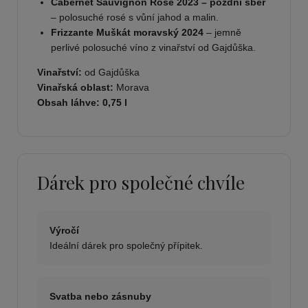
Cabernet Sauvignon Rosé 2023 – pozdní sběr
– polosuché rosé s vůní jahod a malin.
Frizzante Muškát moravský 2024
– jemně
perlivé polosuché víno z vinařství od Gajdůška.
Vinařství:
od Gajdůška
Vinařská oblast:
Morava
Obsah láhve:
0,75 l
Dárek pro společné chvíle
Výročí
Ideální dárek pro společný přípitek.
Svatba nebo zásnuby