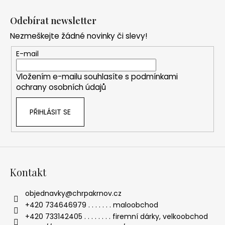
Z
l
á
á
Odebírat newsletter
d
p
a
Nezmeškejte žádné novinky či slevy!
a
c
t
E-mail
í
í
p
Vložením e-mailu souhlasíte s
podmínkami
r
ochrany osobních údajů
v
k
PŘIHLÁSIT SE
y
v
ý
p
i
s
Kontakt
u
objednavky
@
chrpakrnov.cz
+420 734646979 . . . . . . . maloobchod
+420 733142405 . . . . . . . . firemní dárky, velkoobchod