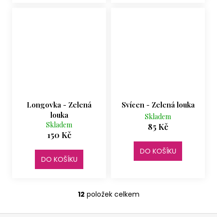
Longovka - Zelená
Svícen - Zelená louka
louka
Skladem
Skladem
85 Kč
150 Kč
DO KOŠÍKU
DO KOŠÍKU
12
položek celkem
O
v