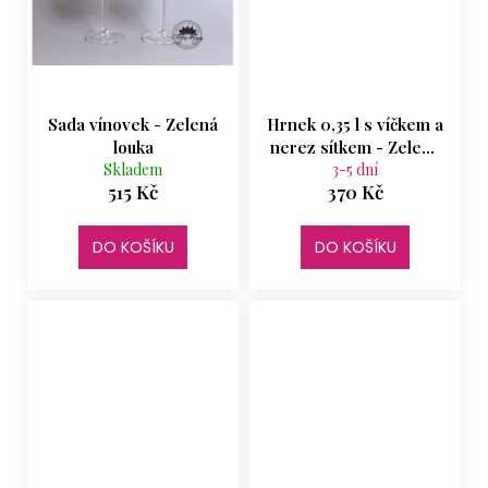
Sada vínovek - Zelená
Hrnek 0,35 l s víčkem a
louka
nerez sítkem - Zelená
Skladem
3-5 dní
louka
515 Kč
370 Kč
DO KOŠÍKU
DO KOŠÍKU