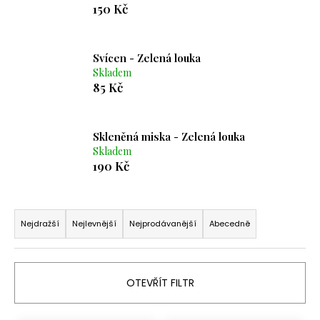
150 Kč
a
j
í
Svícen - Zelená louka
t
Skladem
85 Kč
?
Skleněná miska - Zelená louka
Skladem
190 Kč
HLEDAT
Ř
a
D
Nejdražší
Nejlevnější
Nejprodávanější
Abecedně
o
z
p
e
o
n
OTEVŘÍT FILTR
r
í
u
p