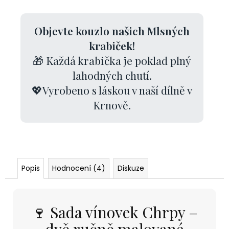
Objevte kouzlo našich Mlsných
krabiček!
🎁 Každá krabička je poklad plný
lahodných chutí.
💖Vyrobeno s láskou v naší dílně v
Krnově.
Popis
Hodnocení (4)
Diskuze
🍷 Sada vínovek Chrpy –
dvě ručně malované