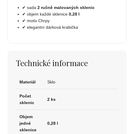
✔ sada
2 ručně malovaných sklenic
✔ objem každé sklenice
0,28 l
✔ motiv Chrpy
✔ elegantní dárková krabička
Technické informace
Materiál
Sklo
Počet
2 ks
sklenic
Objem
jedné
0,28 l
sklenice