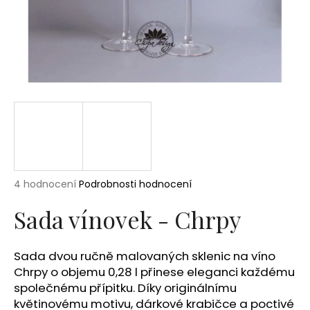
a
j
í
t
?
HLEDAT
Průměrné
4 hodnocení
Podrobnosti hodnocení
hodnocení
produktu
Sada vínovek - Chrpy
D
je
o
5,0
p
z
Sada dvou ručně malovaných sklenic na víno
5
o
Chrpy o objemu 0,28 l přinese eleganci každému
hvězdiček.
r
společnému přípitku. Díky originálnímu
u
květinovému motivu, dárkové krabičce a poctivé