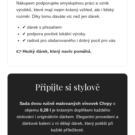
Nákupem podporujete smysluplnou práci a vznik
výrobků, které mají nejen krásný vzhled, ale i lidský
rozměr. Díky tomu dáváte víc než jen dárek.
✔ dárek s přesahem
✔ podpora poctivé lokální výroby
✔ radost pro obdarovaného i dobrý pocit pro vás
👉 Hezký dárek, který navíc pomáhá.
Připijte si stylově
Sada dvou ručně malovaných vínovek Chrpy
o
objemu
0,28 l
je krásným doplňkem každého
stolování i originálním dárkem. Elegantní provedení a
dárkové balení z ní dělají dárek, který potěší při
každé příležitosti.