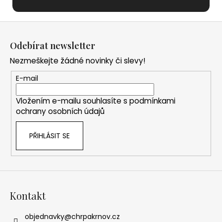
Z
á
Odebírat newsletter
p
Nezmeškejte žádné novinky či slevy!
a
t
E-mail
í
Vložením e-mailu souhlasíte s
podmínkami
ochrany osobních údajů
PŘIHLÁSIT SE
Kontakt
objednavky
@
chrpakrnov.cz