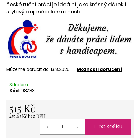
č
české ruční práci je ideální jako krásný dárek i
u
stylový doplněk domácnosti.
j
e
m
e
NEREZOVÁ
LŽIČKA
-
Můžeme doručit do:
13.8.2026
Možnosti doručení
NA
ZAKÁZKU
13,5
Skladem
CM-
Kód:
98Z83
PLATBA
PŘEDEM
515 Kč
118
Kč
425,62 Kč bez DPH
Měrná
DO KOŠÍKU
cena: