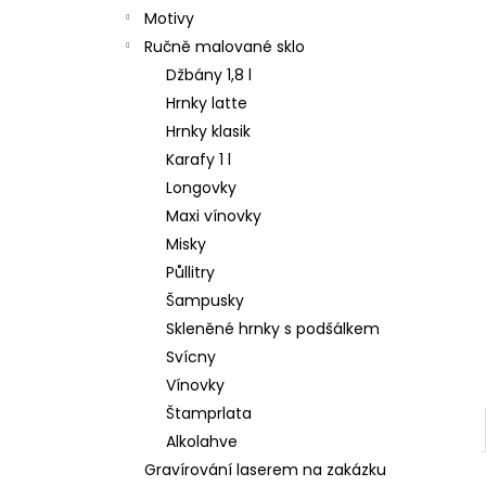
Motivy
Ručně malované sklo
Džbány 1,8 l
Hrnky latte
Hrnky klasik
Karafy 1 l
Longovky
Maxi vínovky
Misky
Půllitry
Šampusky
Skleněné hrnky s podšálkem
Svícny
Vínovky
Štamprlata
Alkolahve
Gravírování laserem na zakázku