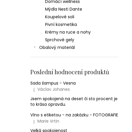
Domácí wellness
Mýdla Nesti Dante
Koupelové soli
Pivní kosmetika
Krémy na ruce a nohy
Sprchové gely
Obalový materiál
Poslední hodnocení produktů
Sada šampus - Vesna
Václav Johanes
|
Hodnocení produktu je 5 z 5 hvězdiček.
Jsem spokojenà na deset či sto procent je
to krása opravdu.
Víno s etiketou - na zakázku - FOTOGRAFIE
Marie Vrtin
|
Hodnocení produktu je 5 z 5 hvězdiček.
Velká spokojenost