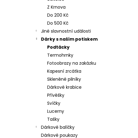
n
NEREZOVÁ LŽIČKA - NA ZAKÁZKU 17
Z Krnova
CM- PLATBA PŘEDEM
e
Do 200 Kč
118 Kč
l
Do 500 Kč
Jiné slavnostní události
Dárky s naším potiskem
Podtácky
Termohrnky
Fotoobrazy na zakázku
Kapesní zrcátka
Skleněné pilníky
Dárkové krabice
Přívěšky
Svíčky
Lucerny
Tašky
Dárkové balíčky
Dárkové poukazy