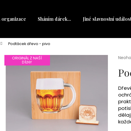
a organizace
Sháním dárek...
Jiné slavnostní událost
Co potřebujete najít?
Podtácek dřevo - pivo
HLEDAT
Průmě
Neoh
ORIGINÁL Z NAŠÍ
DÍLNY
hodno
produ
Po
je
Doporučujeme
0,0
z
Dřev
5
ochrá
hvězdi
prakt
potis
dělaj
každé