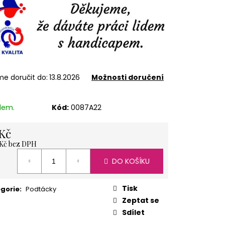
ÍŽ 1 KG
e doručit do:
13.8.2026
Možnosti doručení
dem.
Kód:
0087A22
Kč
 Kč bez DPH
á
DO KOŠÍKU
Tisk
gorie
:
Podtácky
Zeptat se
Sdílet