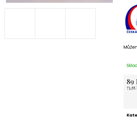
NEREZOVÁ LŽIČKA - NA ZAKÁZKU 13,5
KARTONOVÁ STŘ
CM- PLATBA PŘEDEM
11 Kč
118 Kč
Můžem
Skla
89 
73,55
Měrn
cena:
Kate