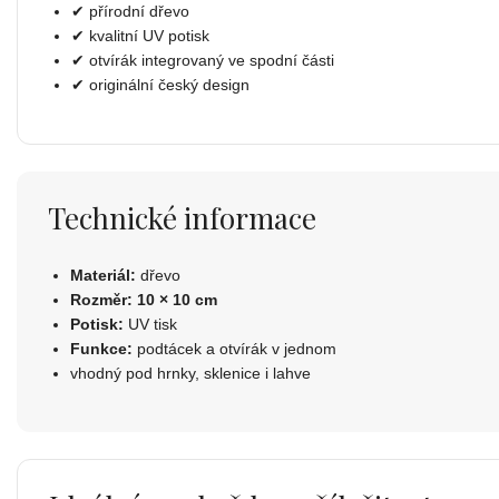
✔ přírodní dřevo
✔ kvalitní UV potisk
✔ otvírák integrovaný ve spodní části
✔ originální český design
Technické informace
Materiál:
dřevo
Rozměr:
10 × 10 cm
Potisk:
UV tisk
Funkce:
podtácek a otvírák v jednom
vhodný pod hrnky, sklenice i lahve