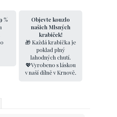
9 %
Objevte kouzlo
a
našich Mlsných
k
krabiček!
00
🎁 Každá krabička je
poklad plný
lahodných chutí.
💖Vyrobeno s láskou
v naší dílně v Krnově.