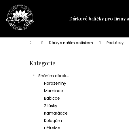
K
Přejít
na
o
obsah
Zpět
Zpět
š
Dárkové balíčky pro firmy 
do
do
í
obchodu
obchodu
k
Domů
Dárky s naším potiskem
Podtácky
P
o
Kategorie
Přeskočit
s
kategorie
t
Sháním dárek...
r
Narozeniny
a
Mamince
n
Babičce
n
Z lásky
í
Kamarádce
p
Kolegům
a
Učitelce