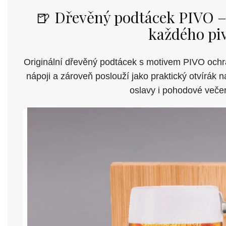
🍺 Dřevěný podtácek PIVO –
každého pi
Originální dřevěný podtácek s motivem PIVO ochrá
nápoji a zároveň poslouží jako praktický otvírák n
oslavy i pohodové večery