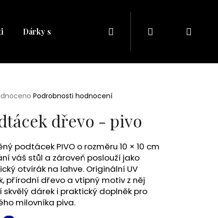
Hledat
Přihlášení
Náku
i
Dárky s naším potiskem
Dárkové balíčky
Dá
košík
rné
odnoceno
Podrobnosti hodnocení
cení
ktu
dtácek dřevo - pivo
ěný podtácek PIVO o rozměru 10 × 10 cm
ní váš stůl a zároveň poslouží jako
ček.
ický otvírák na lahve. Originální UV
k, přírodní dřevo a vtipný motiv z něj
í skvělý dárek i praktický doplněk pro
Následující
ho milovníka piva.