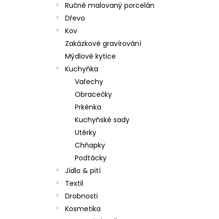
Ručně malovaný porcelán
Dřevo
Kov
Zakázkové gravírování
Mýdlové kytice
Kuchyňka
Vařechy
Obracečky
Prkénka
Kuchyňské sady
Utěrky
Chňapky
Podtácky
Jídlo & pití
Textil
Drobnosti
Kosmetika