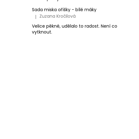
Sada miska oříšky - bílé máky
Zuzana Kročilová
|
Hodnocení produktu je 5 z 5 hvězdiček.
Velice pěkné, udělalo to radost. Není co
vytknout.