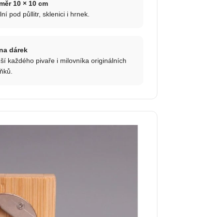
měr 10 × 10 cm
lní pod půllitr, sklenici i hrnek.
 na dárek
ší každého pivaře i milovníka originálních
ňků.