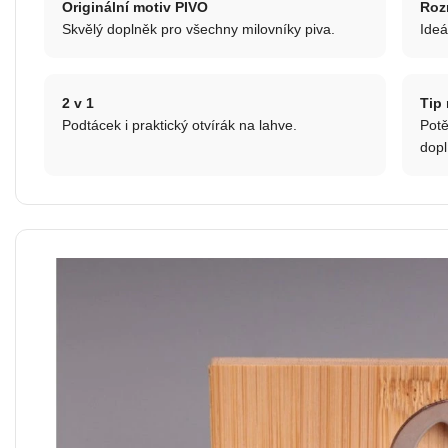
Originální motiv PIVO
Roz
Skvělý doplněk pro všechny milovníky piva.
Ideá
2 v 1
Tip
Podtácek i praktický otvírák na lahve.
Potě
dopl