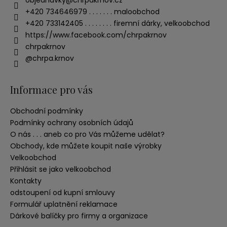
objednavky
@
chrpakrnov.cz
+420 734646979 . . . . . . . maloobchod
+420 733142405 . . . . . . . . firemní dárky, velkoobchod
https://www.facebook.com/chrpakrnov
chrpakrnov
@chrpa.krnov
Informace pro vás
Obchodní podmínky
Podmínky ochrany osobních údajů
O nás . . . aneb co pro Vás můžeme udělat?
Obchody, kde můžete koupit naše výrobky
Velkoobchod
Přihlásit se jako velkoobchod
Kontakty
odstoupení od kupní smlouvy
Formulář uplatnění reklamace
Dárkové balíčky pro firmy a organizace