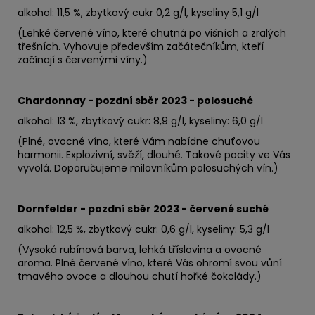
alkohol: 11,5 %, zbytkový cukr 0,2 g/l, kyseliny 5,1 g/l
(Lehké červené víno, které chutná po višních a zralých
třešních. Vyhovuje především začátečníkům, kteří
začínají s červenými víny.)
Chardonnay - pozdní sběr 2023 - polosuché
alkohol: 13 %, zbytkový cukr: 8,9 g/l, kyseliny: 6,0 g/l
(Plné, ovocné víno, které Vám nabídne chuťovou
harmonii. Explozivní, svěží, dlouhé. Takové pocity ve Vás
vyvolá. Doporučujeme milovníkům polosuchých vín.)
Dornfelder - pozdní sběr 2023 - červené suché
alkohol: 12,5 %, zbytkový cukr: 0,6 g/l, kyseliny: 5,3 g/l
(Vysoká rubínová barva, lehká tříslovina a ovocné
aroma. Plné červené víno, které Vás ohromí svou vůní
tmavého ovoce a dlouhou chutí hořké čokolády.)