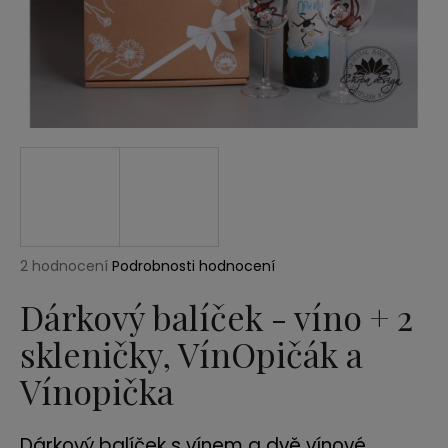
a
j
í
t
?
HLEDAT
Průměrné
2 hodnocení
Podrobnosti hodnocení
hodnocení
produktu
Dárkový balíček - víno + 2
D
je
o
skleničky, VínOpičák a
5,0
p
z
Vínopička
5
o
hvězdiček.
r
u
Dárkový balíček s vínem a dvě vínové