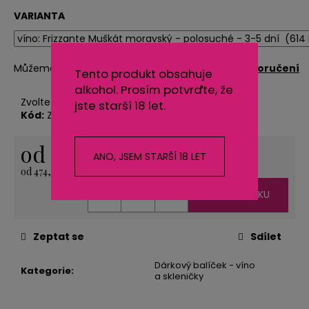
č
u
VARIANTA
j
e
m
Můžeme doručit do:
Zvolte variantu
Možnosti doručení
Tento produkt obsahuje
e
alkohol. Prosím potvrďte, že
Zvolte variantu
jste starší 18 let.
Kód:
Zvolte variantu
SVÍČKA
LODIČKA
od
574 Kč
-
ANO, JSEM STARŠÍ 18 LET
MALÁ
od
474,38 Kč
bez DPH
-
ORANŽOVÁ
Měrná
DO KOŠÍKU
cena:
20
Kč
Zeptat se
Sdílet
Dárkový balíček - víno
Kategorie
:
a skleničky