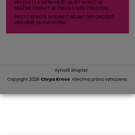
PRODUKTY KTERÝM MUŽE UBLÍŽIT HORKO SE
SNAŽÍME POSÍLAT VE DNECH S NIŽŠÍ TEPLOTOU
PROTO SE MŮŽE DODÁNÍ O NĚJAKÝ DEN OPOZDIT.
DĚKUJEME ZA POCHOPENÍ
Vytvořil Shoptet
Copyright 2026
Chrpa Krnov
. Všechna práva vyhrazena.