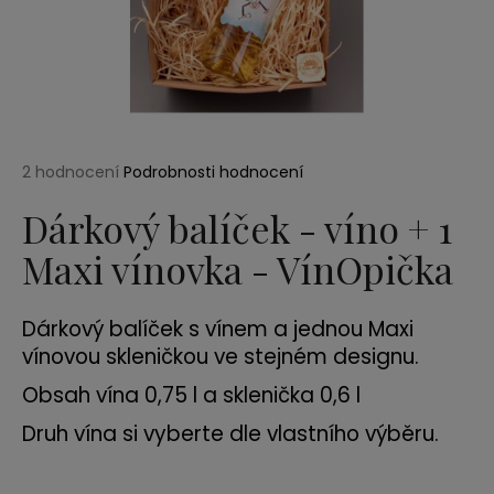
a
j
í
t
?
Průměrné
2 hodnocení
Podrobnosti hodnocení
hodnocení
produktu
Dárkový balíček - víno + 1
je
Maxi vínovka - VínOpička
5,0
HLEDAT
z
5
hvězdiček.
Dárkový balíček s vínem a jednou Maxi
D
vínovou skleničkou ve stejném designu.
o
Obsah vína 0,75 l a sklenička 0,6 l
p
o
Druh vína si vyberte dle vlastního výběru.
r
u