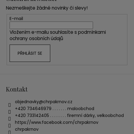
p
Nezmeškejte žádné novinky či slevy!
a
t
E-mail
í
Vložením e-mailu souhlasíte s
podmínkami
ochrany osobních údajů
PŘIHLÁSIT SE
Kontakt
objednavky
@
chrpakrnov.cz
+420 734646979 . . . . . . . maloobchod
+420 733142405 . . . . . . . . firemní dárky, velkoobchod
https://www.facebook.com/chrpakrnov
chrpakrnov