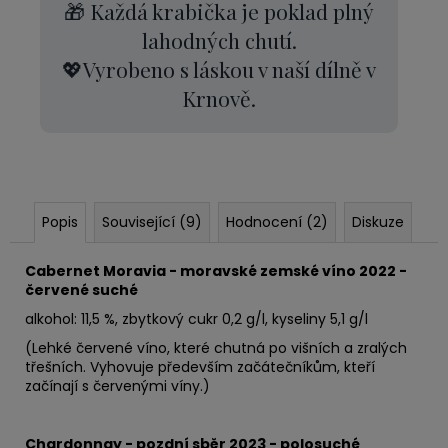
🎁 Každá krabička je poklad plný
lahodných chutí.
💖Vyrobeno s láskou v naší dílně v
Krnově.
Popis
Související (9)
Hodnocení (2)
Diskuze
Cabernet Moravia - moravské zemské víno 2022 -
červené suché
alkohol: 11,5 %, zbytkový cukr 0,2 g/l, kyseliny 5,1 g/l
(Lehké červené víno, které chutná po višních a zralých
třešních. Vyhovuje především začátečníkům, kteří
začínají s červenými víny.)
Chardonnay - pozdní sběr 2023 - polosuché