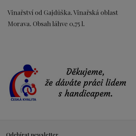
Vinařství od Gajdůška. Vinařská oblast
Morava. Obsah láhve 0,75 l.
Z
á
Odebírat newsletter