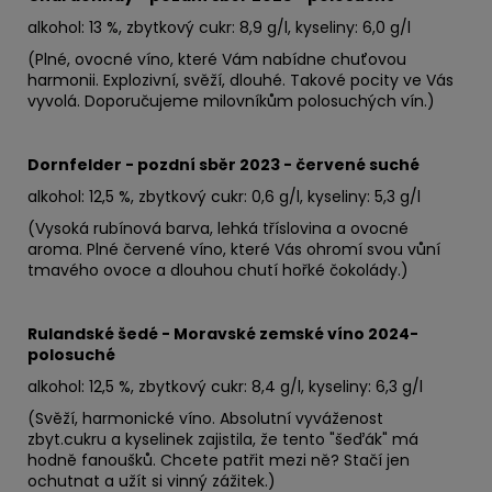
alkohol: 13 %, zbytkový cukr: 8,9 g/l, kyseliny: 6,0 g/l
(Plné, ovocné víno, které Vám nabídne chuťovou
harmonii. Explozivní, svěží, dlouhé. Takové pocity ve Vás
vyvolá. Doporučujeme milovníkům polosuchých vín.)
Dornfelder - pozdní sběr 2023 - červené suché
alkohol: 12,5 %, zbytkový cukr: 0,6 g/l, kyseliny: 5,3 g/l
(Vysoká rubínová barva, lehká tříslovina a ovocné
aroma. Plné červené víno, které Vás ohromí svou vůní
tmavého ovoce a dlouhou chutí hořké čokolády.)
Rulandské šedé - Moravské zemské víno 2024-
polosuché
alkohol: 12,5 %, zbytkový cukr: 8,4 g/l, kyseliny: 6,3 g/l
(Svěží, harmonické víno. Absolutní vyváženost
zbyt.cukru a kyselinek zajistila, že tento "šeďák" má
hodně fanoušků. Chcete patřit mezi ně? Stačí jen
ochutnat a užít si vinný zážitek.)