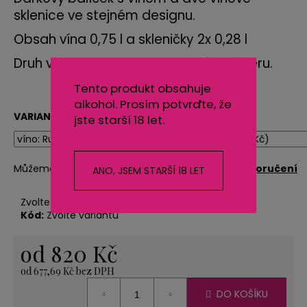
č
sklenice ve stejném designu.
u
j
Obsah vína 0,75 l a skleničky 2x 0,28 l
e
m
Druh vína si vyberte dle vlastního výběru.
e
Tento produkt obsahuje
alkohol. Prosím potvrďte, že
VARIANTA
jste starší 18 let.
NEREZOVÁ
LŽIČKA
13,5
CM
Můžeme doručit do:
Zvolte variantu
Možnosti doručení
ANO, JSEM STARŠÍ 18 LET
-
ANDĚL
85
Zvolte variantu
Kč
Kód:
Zvolte variantu
od
820 Kč
od
677,69 Kč
bez DPH
Měrná
DO KOŠÍKU
cena: