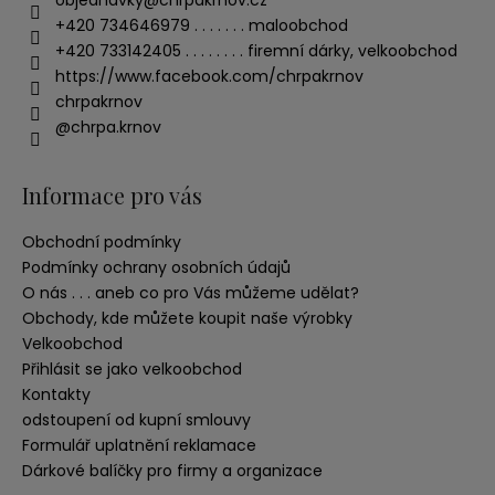
objednavky
@
chrpakrnov.cz
+420 734646979 . . . . . . . maloobchod
+420 733142405 . . . . . . . . firemní dárky, velkoobchod
https://www.facebook.com/chrpakrnov
chrpakrnov
@chrpa.krnov
Informace pro vás
Obchodní podmínky
Podmínky ochrany osobních údajů
O nás . . . aneb co pro Vás můžeme udělat?
Obchody, kde můžete koupit naše výrobky
Velkoobchod
Přihlásit se jako velkoobchod
Kontakty
odstoupení od kupní smlouvy
Formulář uplatnění reklamace
Dárkové balíčky pro firmy a organizace