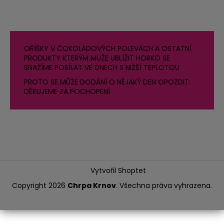
OŘÍŠKY V ČOKOLÁDOVÝCH POLEVÁCH A OSTATNÍ
PRODUKTY KTERÝM MUŽE UBLÍŽIT HORKO SE
SNAŽÍME POSÍLAT VE DNECH S NIŽŠÍ TEPLOTOU
PROTO SE MŮŽE DODÁNÍ O NĚJAKÝ DEN OPOZDIT.
DĚKUJEME ZA POCHOPENÍ
Vytvořil Shoptet
Copyright 2026
Chrpa Krnov
. Všechna práva vyhrazena.