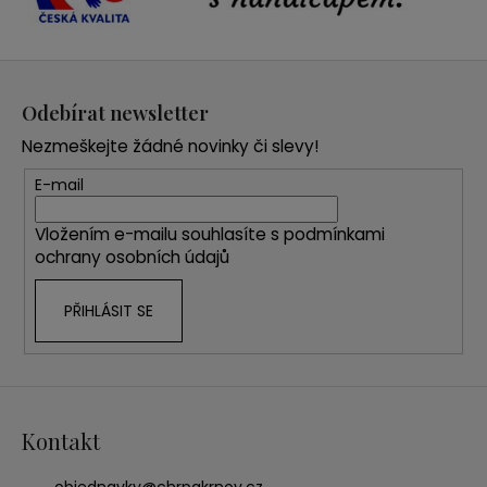
Z
á
Odebírat newsletter
p
Nezmeškejte žádné novinky či slevy!
a
t
E-mail
í
Vložením e-mailu souhlasíte s
podmínkami
ochrany osobních údajů
PŘIHLÁSIT SE
Kontakt