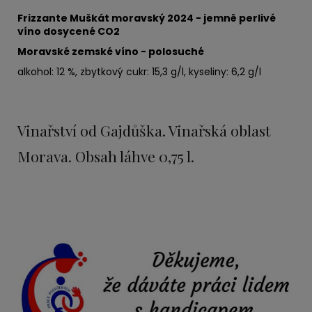
Frizzante Muškát moravský 2024 - jemně perlivé
víno dosycené CO2
Moravské zemské víno - polosuché
alkohol: 12 %, zbytkový cukr: 15,3 g/l, kyseliny: 6,2 g/l
Vinařství od Gajdůška. Vinařská oblast
Morava. Obsah láhve 0,75 l.