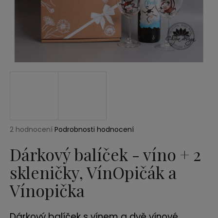
a
j
í
t
?
HLEDAT
Průměrné
2 hodnocení
Podrobnosti hodnocení
hodnocení
produktu
Dárkový balíček - víno + 2
D
je
o
skleničky, VínOpičák a
5,0
p
z
Vínopička
5
o
hvězdiček.
r
u
Dárkový balíček s vínem a dvě vínové