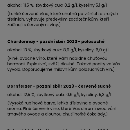
alkohol: 11,5 %, zbytkový cukr 0,2 g/l, kyseliny 5,1 g/l
(Lehké červené víno, které chutná po višních a zralých
třešních. Vyhovuje především začátečníkům, kteří
začínají s červenými víny.)
Chardonnay - pozdní sběr 2023 - polosuché
alkohol: 13 %, zbytkový cukr: 8,9 g/l, kyseliny: 6,0 g/l
(Plné, ovocné víno, které Vám nabídne chuťovou
harmonii. Explozivní, svěží, dlouhé. Takové pocity ve Vás
vyvolá. Doporučujeme milovníkům polosuchých vín.)
Dornfelder - pozdní sběr 2023 - červené suché
alkohol: 12,5 %, zbytkový cukr: 0,6 g/l, kyseliny: 5,3 g/l
(Vysoká rubínová barva, lehká tříslovina a ovocné
aroma. Plné červené víno, které Vás ohromí svou vůní
tmavého ovoce a dlouhou chutí hořké čokolády.)