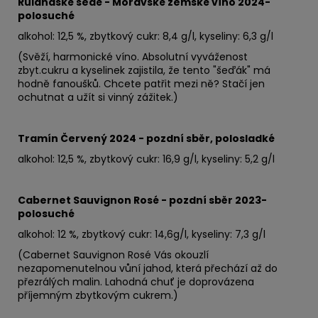
Rulandské šedé - Moravské zemské víno 2024-
polosuché
alkohol: 12,5 %, zbytkový cukr: 8,4 g/l, kyseliny: 6,3 g/l
(Svěží, harmonické víno. Absolutní vyváženost
zbyt.cukru a kyselinek zajistila, že tento "šeďák" má
hodně fanoušků. Chcete patřit mezi ně? Stačí jen
ochutnat a užít si vinný zážitek.)
Tramín Červený 2024 - pozdní sběr, polosladké
alkohol: 12,5 %, zbytkový cukr: 16,9 g/l, kyseliny: 5,2 g/l
Cabernet Sauvignon Rosé - pozdní sběr 2023-
polosuché
alkohol: 12 %, zbytkový cukr: 14,6
g/l, kyseliny: 7,3 g/l
(Cabernet Sauvignon Rosé Vás okouzlí
nezapomenutelnou vůní jahod, která přechází až do
přezrálých malin. Lahodná chuť je doprovázena
příjemným zbytkovým cukrem.)