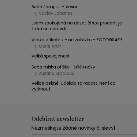
Sada šampus - Vesna
Václav Johanes
|
Hodnocení produktu je 5 z 5 hvězdiček.
Jsem spokojenà na deset či sto procent je
to krása opravdu.
Víno s etiketou - na zakázku - FOTOGRAFIE
Marie Vrtin
|
Hodnocení produktu je 5 z 5 hvězdiček.
Velká spokojenost
Sada miska oříšky - bílé máky
Zuzana Kročilová
|
Hodnocení produktu je 5 z 5 hvězdiček.
Velice pěkné, udělalo to radost. Není co
vytknout.
Z
á
Odebírat newsletter
p
Nezmeškejte žádné novinky či slevy!
a