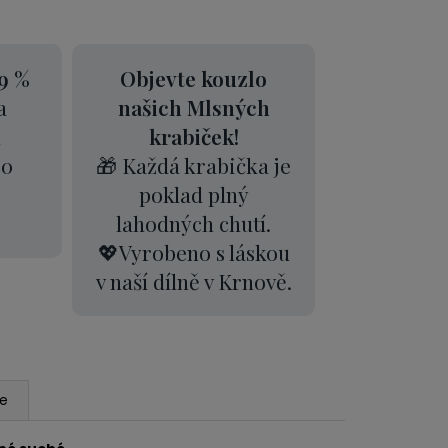
9 %
Objevte kouzlo
a
našich Mlsných
k
krabiček!
00
🎁 Každá krabička je
poklad plný
lahodných chutí.
💖Vyrobeno s láskou
v naší dílně v Krnově.
ze