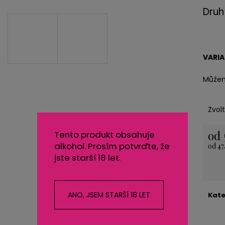
NEREZOVÁ LŽIČKA - NA ZAKÁZKU 13,5
KARTONOVÁ STŘ
Druh
CM- PLATBA PŘEDEM
11 Kč
118 Kč
VARI
Můžem
Zvol
od
Tento produkt obsahuje
alkohol. Prosím potvrďte, že
od
47
Měrn
jste starší 18 let.
cena:
ANO, JSEM STARŠÍ 18 LET
Kate