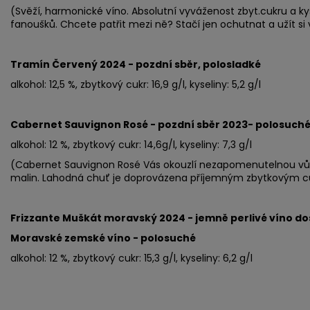
(Svěží, harmonické víno. Absolutní vyváženost zbyt.cukru a kys
fanoušků. Chcete patřit mezi ně? Stačí jen ochutnat a užít si v
Tramín Červený 2024 - pozdní sběr, polosladké
alkohol: 12,5 %, zbytkový cukr: 16,9 g/l, kyseliny: 5,2 g/l
Cabernet Sauvignon Rosé - pozdní sběr 2023- polosuch
alkohol: 12 %, zbytkový cukr: 14,6
g/l, kyseliny: 7,3 g/l
(Cabernet Sauvignon Rosé Vás okouzlí nezapomenutelnou vůní
malin. Lahodná chuť je doprovázena příjemným zbytkovým c
Frizzante Muškát moravský 2024 - jemně perlivé víno d
Moravské zemské víno - polosuché
alkohol: 12 %, zbytkový cukr: 15,3 g/l, kyseliny: 6,2 g/l