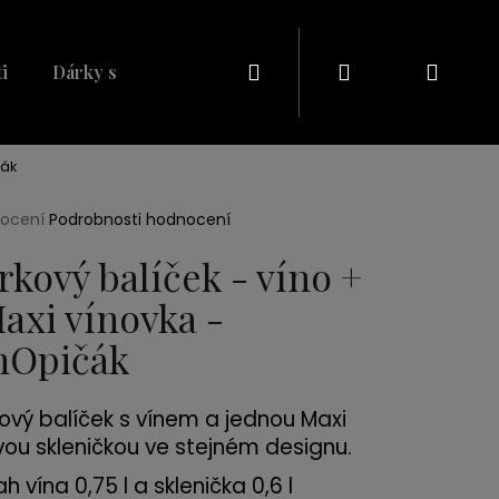
Hledat
Přihlášení
Náku
i
Dárky s naším potiskem
Dárkové balíčky
Dá
košík
čák
rné
nocení
Podrobnosti hodnocení
cení
ktu
rkový balíček - víno +
Maxi vínovka -
nOpičák
ček.
ový balíček s vínem a jednou Maxi
Následující
vou skleničkou ve stejném designu.
 vína 0,75 l a sklenička 0,6 l