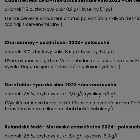
Cabernet Moravia - moravské zemské víno 2022 - červe
alkohol: 11,5 %, zbytkový cukr 0,2 g/l, kyseliny 5,1 g/l
(Lehké červené víno, které chutná po višních a zralých třešn
začínají s červenými víny.)
Chardonnay - pozdní sběr 2023 - polosuché
alkohol: 13 %, zbytkový cukr: 8,9 g/l, kyseliny: 6,0 g/l
(Plné, ovocné víno, které Vám nabídne chuťovou harmonii. Expl
vyvolá. Doporučujeme milovníkům polosuchých vín.)
Dornfelder - pozdní sběr 2023 - červené suché
alkohol: 12,5 %, zbytkový cukr: 0,6 g/l, kyseliny: 5,3 g/l
(Vysoká rubínová barva, lehká tříslovina a ovocné aroma. Pln
tmavého ovoce a dlouhou chutí hořké čokolády.)
Rulandské šedé - Moravské zemské víno 2024- polosuc
alkohol: 12,5 %, zbytkový cukr: 8,4 g/l, kyseliny: 6,3 g/l