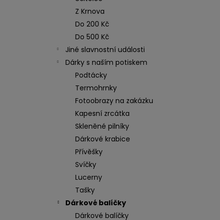
n
NEREZOVÁ LŽIČKA - NA ZAKÁZKU 17
Z Krnova
CM- PLATBA PŘEDEM
e
Do 200 Kč
118 Kč
l
Do 500 Kč
Jiné slavnostní události
Dárky s naším potiskem
Podtácky
Termohrnky
Fotoobrazy na zakázku
Kapesní zrcátka
Skleněné pilníky
Dárkové krabice
Přívěšky
Svíčky
Lucerny
Tašky
Dárkové balíčky
Dárkové balíčky