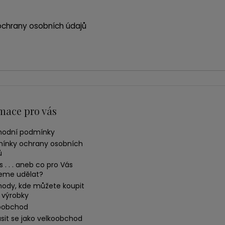
chrany osobních údajů
mace pro vás
odní podmínky
ínky ochrany osobních
ů
 . . . aneb co pro Vás
me udělat?
ody, kde můžete koupit
 výrobky
oobchod
ásit se jako velkoobchod