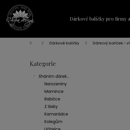
K
Přejít
na
o
obsah
Zpět
Zpět
š
Dárkové balíčky pro firmy 
do
do
í
obchodu
obchodu
k
Domů
Dárkové balíčky
Dárkový balíček - ví
P
o
Kategorie
Přeskočit
s
kategorie
t
Sháním dárek...
r
Narozeniny
a
Mamince
n
Babičce
n
Z lásky
í
Kamarádce
p
Kolegům
a
Učitelce