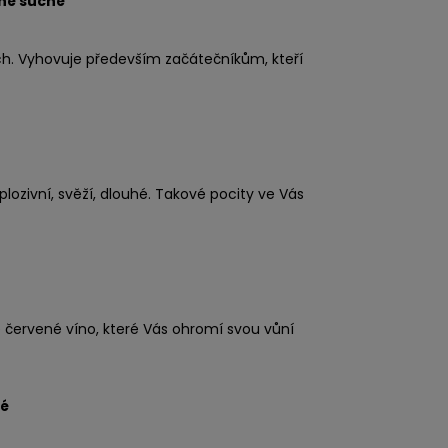
né suché
ích. Vyhovuje především začátečníkům, kteří
ozivní, svěží, dlouhé. Takové pocity ve Vás
é červené víno, které Vás ohromí svou vůní
hé