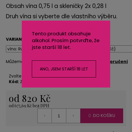
č
Obsah vína 0,75 l a skleničky 2x 0,28 l
u
j
Druh vína si vyberte dle vlastního výběru.
e
m
e
Tento produkt obsahuje
VARIANTA
alkohol. Prosím potvrďte, že
jste starší 18 let.
KARTONOVÁ
STŘÍŽ
Můžeme doručit do:
Zvolte variantu
Možnosti doručení
1
ANO, JSEM STARŠÍ 18 LET
KG
Zvolte variantu
11
Kód:
Zvolte variantu
Kč
od
820 Kč
od
677,69 Kč
bez DPH
Měrná
DO KOŠÍKU
cena: