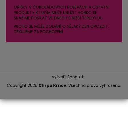
OŘÍŠKY V ČOKOLÁDOVÝCH POLEVÁCH A OSTATNÍ
PRODUKTY KTERÝM MUŽE UBLÍŽIT HORKO SE
SNAŽÍME POSÍLAT VE DNECH S NIŽŠÍ TEPLOTOU
PROTO SE MŮŽE DODÁNÍ O NĚJAKÝ DEN OPOZDIT.
DĚKUJEME ZA POCHOPENÍ
Vytvořil Shoptet
Copyright 2026
Chrpa Krnov
. Všechna práva vyhrazena.