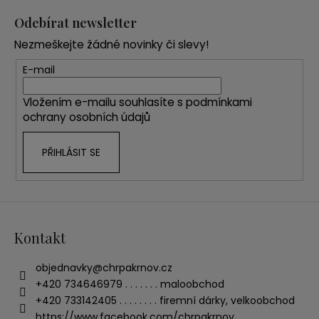
á
Odebírat newsletter
p
Nezmeškejte žádné novinky či slevy!
a
t
E-mail
í
Vložením e-mailu souhlasíte s
podmínkami
ochrany osobních údajů
PŘIHLÁSIT SE
Kontakt
objednavky
@
chrpakrnov.cz
+420 734646979 . . . . . . . maloobchod
+420 733142405 . . . . . . . . firemní dárky, velkoobchod
https://www.facebook.com/chrpakrnov