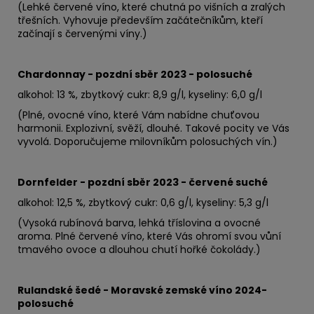
(Lehké červené víno, které chutná po višních a zralých
třešních. Vyhovuje především začátečníkům, kteří
začínají s červenými víny.)
Chardonnay - pozdní sběr 2023 - polosuché
alkohol: 13 %, zbytkový cukr: 8,9 g/l, kyseliny: 6,0 g/l
(Plné, ovocné víno, které Vám nabídne chuťovou
harmonii. Explozivní, svěží, dlouhé. Takové pocity ve Vás
vyvolá. Doporučujeme milovníkům polosuchých vín.)
Dornfelder - pozdní sběr 2023 - červené suché
alkohol: 12,5 %, zbytkový cukr: 0,6 g/l, kyseliny: 5,3 g/l
(Vysoká rubínová barva, lehká tříslovina a ovocné
aroma. Plné červené víno, které Vás ohromí svou vůní
tmavého ovoce a dlouhou chutí hořké čokolády.)
Rulandské šedé - Moravské zemské víno 2024-
polosuché