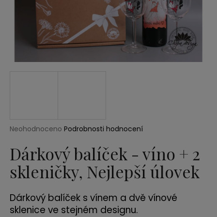
a
j
í
t
?
HLEDAT
Průměrné
Neohodnoceno
Podrobnosti hodnocení
hodnocení
produktu
Dárkový balíček - víno + 2
D
je
o
skleničky, Nejlepší úlovek
0,0
p
z
5
o
hvězdiček.
r
Dárkový balíček s vínem a dvě vínové
u
sklenice ve stejném designu.