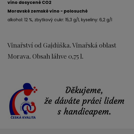
víno dosycené CO2
Moravské zemské víno - polosuché
alkohol: 12 %, zbytkový cukr: 15,3 g/l, kyseliny: 6,2 g/l
Vinařství od Gajdůška. Vinařská oblast
Morava. Obsah láhve 0,75 l.
Z