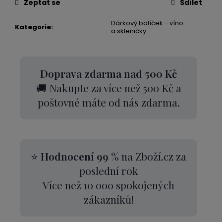
Zeptat se
Sdílet
Dárkový balíček - víno
Kategorie
:
a skleničky
Doprava zdarma nad 500 Kč
🚚 Nakupte za více než 500 Kč a
poštovné máte od nás zdarma.
⭐
Hodnocení 99 %
na Zboží.cz za
poslední rok
Více než 10 000 spokojených
zákazníků!