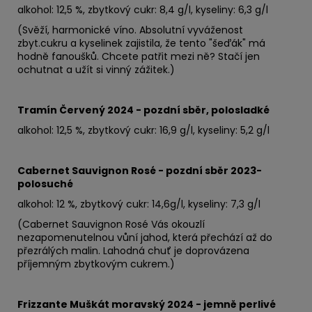
alkohol: 12,5 %, zbytkový cukr: 8,4 g/l, kyseliny: 6,3 g/l
(Svěží, harmonické víno. Absolutní vyváženost
zbyt.cukru a kyselinek zajistila, že tento "šeďák" má
hodně fanoušků. Chcete patřit mezi ně? Stačí jen
ochutnat a užít si vinný zážitek.)
Tramín Červený 2024 - pozdní sběr, polosladké
alkohol: 12,5 %, zbytkový cukr: 16,9 g/l, kyseliny: 5,2 g/l
Cabernet Sauvignon Rosé - pozdní sběr 2023-
polosuché
alkohol: 12 %, zbytkový cukr: 14,6
g/l, kyseliny: 7,3 g/l
(Cabernet Sauvignon Rosé Vás okouzlí
nezapomenutelnou vůní jahod, která přechází až do
přezrálých malin. Lahodná chuť je doprovázena
příjemným zbytkovým cukrem.)
Frizzante Muškát moravský 2024 - jemně perlivé