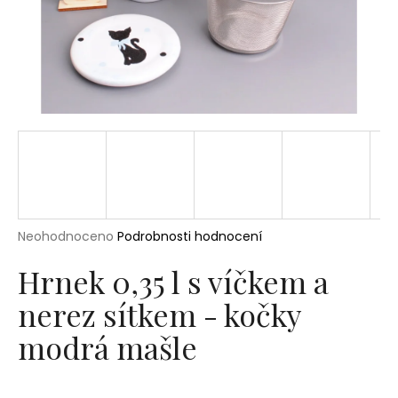
a
j
í
t
?
HLEDAT
Průměrné
Neohodnoceno
Podrobnosti hodnocení
hodnocení
produktu
Hrnek 0,35 l s víčkem a
D
je
o
nerez sítkem - kočky
0,0
p
z
modrá mašle
5
o
hvězdiček.
r
u