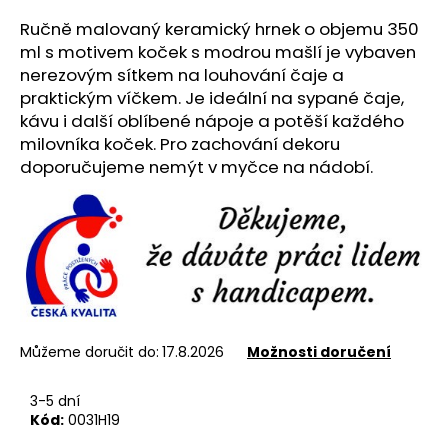
č
u
Ručně malovaný keramický hrnek o objemu 350
j
ml s motivem koček s modrou mašlí je vybaven
e
nerezovým sítkem na louhování čaje a
m
praktickým víčkem. Je ideální na sypané čaje,
e
kávu i další oblíbené nápoje a potěší každého
milovníka koček. Pro zachování dekoru
doporučujeme nemýt v myčce na nádobí.
NEREZOVÁ
LŽIČKA
13,5
CM
-
ANDĚL
85
Kč
Můžeme doručit do:
17.8.2026
Možnosti doručení
3-5 dní
Kód:
0031H19