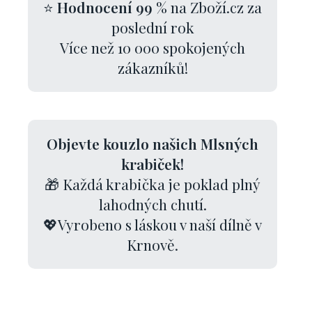
⭐
Hodnocení 99 %
na Zboží.cz za
poslední rok
Více než 10 000 spokojených
zákazníků!
Objevte kouzlo našich Mlsných
krabiček!
🎁 Každá krabička je poklad plný
lahodných chutí.
💖Vyrobeno s láskou v naší dílně v
Krnově.