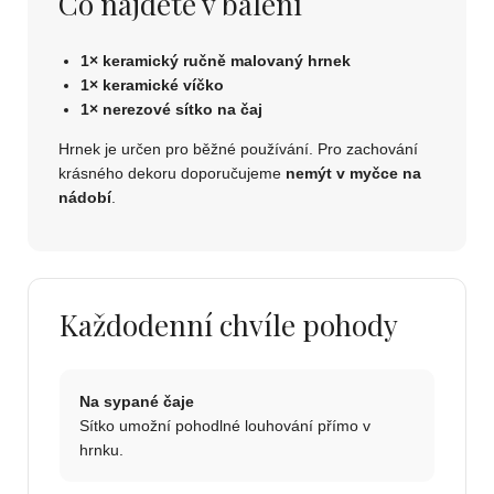
Co najdete v balení
1× keramický ručně malovaný hrnek
1× keramické víčko
1× nerezové sítko na čaj
Hrnek je určen pro běžné používání. Pro zachování
krásného dekoru doporučujeme
nemýt v myčce na
nádobí
.
Každodenní chvíle pohody
Na sypané čaje
Sítko umožní pohodlné louhování přímo v
hrnku.