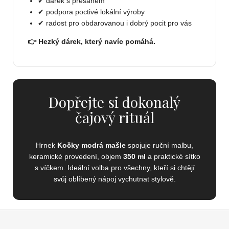
✔ dárek s přesahem
✔ podpora poctivé lokální výroby
✔ radost pro obdarovanou i dobrý pocit pro vás
👉 Hezký dárek, který navíc pomáhá.
Dopřejte si dokonalý
čajový rituál
Hrnek
Kočky modrá mašle
spojuje ruční malbu,
keramické provedení, objem
350 ml
a praktické sítko
s víčkem. Ideální volba pro všechny, kteří si chtějí
svůj oblíbený nápoj vychutnat stylově.
Z