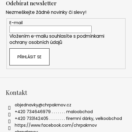
á
Odebírat newsletter
p
Nezmeškejte žádné novinky či slevy!
a
t
E-mail
í
Vložením e-mailu souhlasíte s
podmínkami
ochrany osobních údajů
PŘIHLÁSIT SE
Kontakt
objednavky
@
chrpakrnov.cz
+420 734646979 . . . . . . . maloobchod
+420 733142405 . . . . . . . . firemní dárky, velkoobchod
https://www.facebook.com/chrpakrnov
chrpakrnov