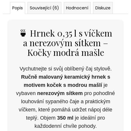
Popis
Související (6)
Hodnocení
Diskuze
🍵 Hrnek 0,35 l s víčkem
a nerezovým sítkem –
Kočky modrá mašle
Vychutnejte si svůj oblíbený čaj stylově.
Ručně malovaný keramický hrnek s
motivem koček s modrou mašlí
je
vybaven
nerezovým sítkem
pro pohodlné
louhování sypaného čaje a praktickým
víčkem, které pomáhá udržet nápoj déle
teplý. Objem
350 ml
je ideální pro
každodenní chvíle pohody.