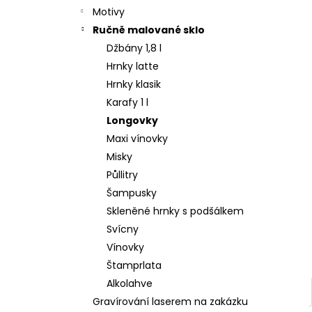
Motivy
Ručně malované sklo
Džbány 1,8 l
Hrnky latte
Hrnky klasik
Karafy 1 l
Longovky
Maxi vínovky
Misky
Půllitry
Šampusky
Skleněné hrnky s podšálkem
Svícny
Vínovky
Štamprlata
Alkolahve
Gravírování laserem na zakázku