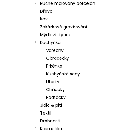
Ručně malovaný porcelán
Dřevo
Kov
Zakázkové gravírování
Mýdlové kytice
Kuchyňka
Vařechy
Obracečky
Prkénka
Kuchyňské sady
Utěrky
Chňapky
Podtácky
Jídlo & pití
Textil
Drobnosti
Kosmetika