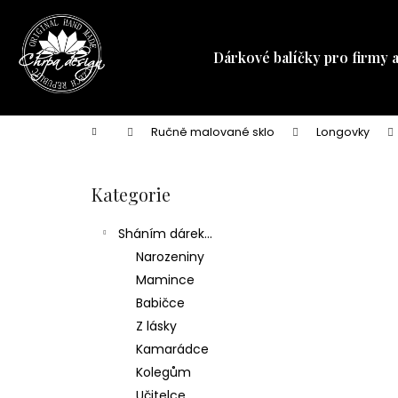
K
Přejít
na
o
obsah
Zpět
Zpět
š
Dárkové balíčky pro firmy 
do
do
í
obchodu
obchodu
k
Domů
Ručně malované sklo
Longovky
P
o
Kategorie
Přeskočit
s
kategorie
t
Sháním dárek...
r
Narozeniny
a
Mamince
n
Babičce
n
Z lásky
í
Kamarádce
p
Kolegům
a
Učitelce