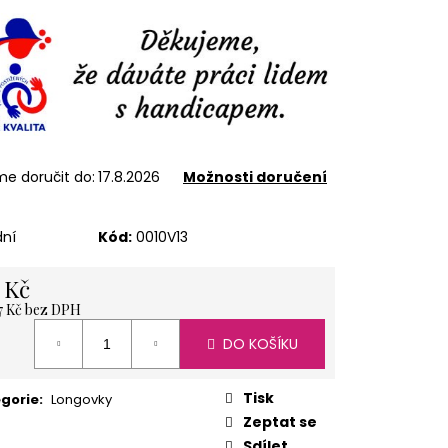
ÍŽ 1 KG
e doručit do:
17.8.2026
Možnosti doručení
dní
Kód:
0010V13
 Kč
7 Kč bez DPH
á
DO KOŠÍKU
Tisk
gorie
:
Longovky
Zeptat se
Sdílet