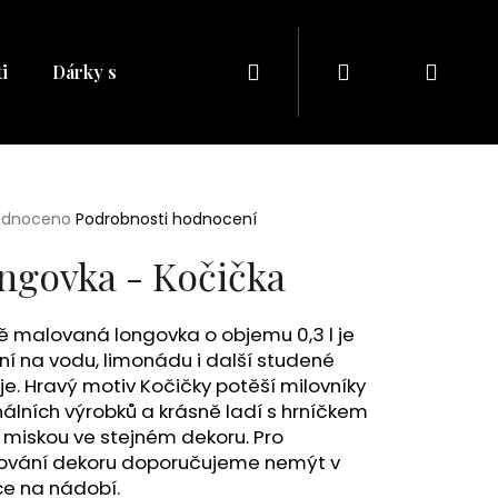
Hledat
Přihlášení
Náku
i
Dárky s naším potiskem
Dárkové balíčky
Dá
košík
rné
odnoceno
Podrobnosti hodnocení
cení
ktu
ngovka - Kočička
ě malovaná longovka o objemu 0,3 l je
ní na vodu, limonádu i další studené
ček.
e. Hravý motiv Kočičky potěší milovníky
nálních výrobků a krásně ladí s hrníčkem
miskou ve stejném dekoru. Pro
Následující
ování dekoru doporučujeme nemýt v
e na nádobí.