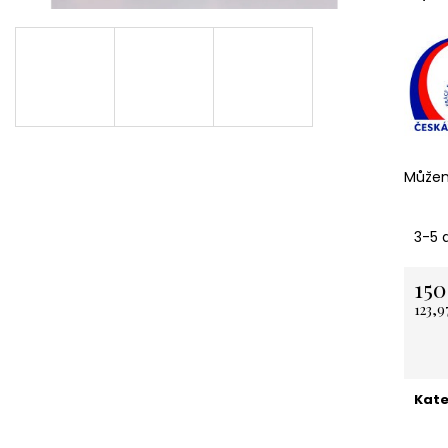
NEREZOVÁ LŽIČKA - NA ZAKÁZKU 13,5
KARTONOVÁ STŘ
CM- PLATBA PŘEDEM
11 Kč
118 Kč
Můžem
3-5 
150
123,9
Měrn
cena:
Kate