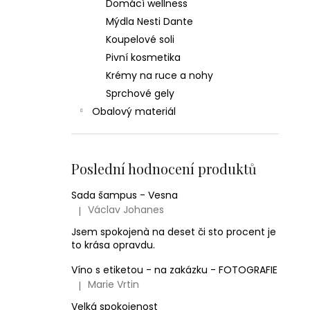
Domácí wellness
Mýdla Nesti Dante
Koupelové soli
Pivní kosmetika
Krémy na ruce a nohy
Sprchové gely
Obalový materiál
Poslední hodnocení produktů
Sada šampus - Vesna
Václav Johanes
|
Hodnocení produktu je 5 z 5 hvězdiček.
Jsem spokojenà na deset či sto procent je
to krása opravdu.
Víno s etiketou - na zakázku - FOTOGRAFIE
Marie Vrtin
|
Hodnocení produktu je 5 z 5 hvězdiček.
Velká spokojenost