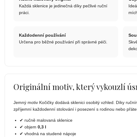
Každá sklenice je jedinečná díky pečlivé ruční
Ideá
práci.
míc
Každodenní používání
Sou
Určena pro běžné používání při správné péči.
Skvě
deko
Originální motiv, který vykouzlí ú
Jemný motiv Kočičky dodává sklenici osobitý vzhled. Díky ručním
zpříjemní každodenní stolování i posezení s rodinou nebo přátel
✔ ručně malovaná sklenice
✔ objem
0,3 l
✔ vhodná na studené nápoje