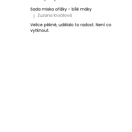
Sada miska oříšky - bílé máky
Zuzana Kročilová
|
Hodnocení produktu je 5 z 5 hvězdiček.
Velice pěkné, udělalo to radost. Není co
vytknout.