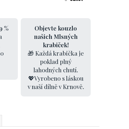
9 %
Objevte kouzlo
a
našich Mlsných
k
krabiček!
00
🎁 Každá krabička je
poklad plný
lahodných chutí.
💖Vyrobeno s láskou
v naší dílně v Krnově.