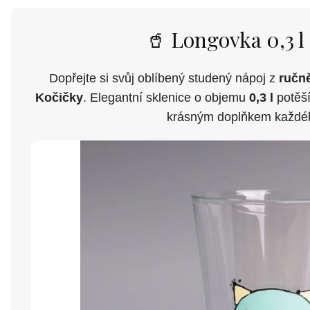
🥤 Longovka 0,3 l
Dopřejte si svůj oblíbený studený nápoj z
ručn
Kočičky
. Elegantní sklenice o objemu
0,3 l
potěší
krásným doplňkem každéh