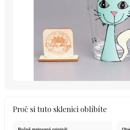
Proč si tuto sklenici oblíbíte
Ručně malovaný originál
Obje