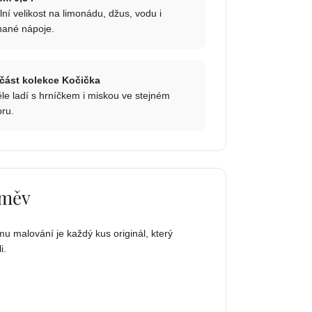
lní velikost na limonádu, džus, vodu i
hané nápoje.
část kolekce Kočička
le ladí s hrníčkem i miskou ve stejném
ru.
směv
u malování je každý kus originál, který
i.