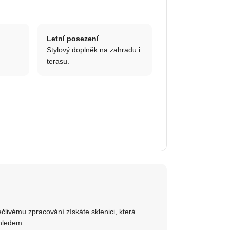
Letní posezení
Stylový doplněk na zahradu i
terasu.
člivému zpracování získáte sklenici, která
zhledem.