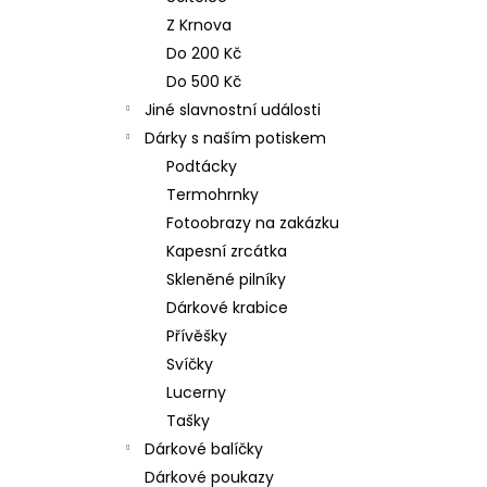
n
NEREZOVÁ LŽIČKA - NA ZAKÁZKU 17
Z Krnova
CM- PLATBA PŘEDEM
e
Do 200 Kč
118 Kč
l
Do 500 Kč
Jiné slavnostní události
Dárky s naším potiskem
Podtácky
Termohrnky
Fotoobrazy na zakázku
Kapesní zrcátka
Skleněné pilníky
Dárkové krabice
Přívěšky
Svíčky
Lucerny
Tašky
Dárkové balíčky
Dárkové poukazy