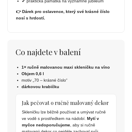
✔ praktická památka na významné jubileum
👉 Dárek pro oslavence, který své krásné číslo
nosí s hrdostí.
Co najdete v balení
1× ručně malovanou maxi skleničku na víno
Objem 0,6 l
motiv „70 – krásné číslo“
dárkovou krabičku
Jak pečovat o ručně malovaný dekor
Skleničku lze běžně používat a umývat ručně
ve vodě s prostředkem na nádobí.
Mytí v
myčce nedoporučujeme
, aby si ručně
malovaný dekor co nejdéle zachoval svůj