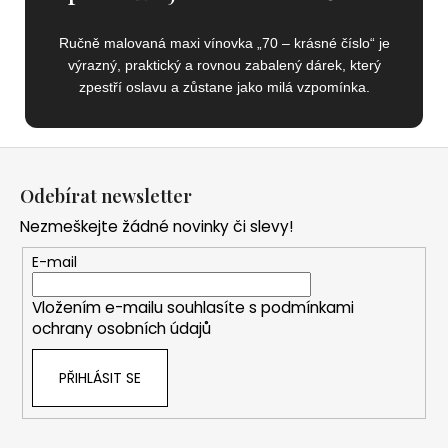
Ručně malovaná maxi vínovka „70 – krásné číslo“ je
výrazný, praktický a rovnou zabalený dárek, který
zpestří oslavu a zůstane jako milá vzpomínka.
Z
á
Odebírat newsletter
p
Nezmeškejte žádné novinky či slevy!
a
t
E-mail
í
Vložením e-mailu souhlasíte s
podmínkami
ochrany osobních údajů
PŘIHLÁSIT SE