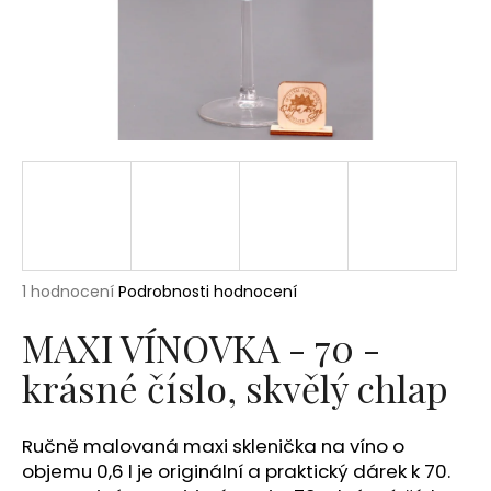
a
j
í
t
?
HLEDAT
Průměrné
1 hodnocení
Podrobnosti hodnocení
hodnocení
produktu
MAXI VÍNOVKA - 70 -
D
je
o
krásné číslo, skvělý chlap
5,0
p
z
5
o
hvězdiček.
r
Ručně malovaná maxi sklenička na víno o
u
objemu 0,6 l je originální a praktický dárek k 70.