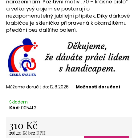
č
narozeninám. Pozitivní motiv „70 – krásné číslo“
u
a velkorysý objem se postarají o
j
nezapomenutelný jubilejní přípitek. Díky dárkové
e
krabičce je sklenička připravená k okamžitému
m
předání bez dalšího balení.
e
NEREZOVÁ
LŽÍCE
POLÉVKOVÁ
-
NA
ZAKÁZKU
Můžeme doručit do:
12.8.2026
Možnosti doručení
-
PLATBA
PŘEDEM
Skladem.
120
Kód:
0054L2
Kč
310 Kč
256,20 Kč bez DPH