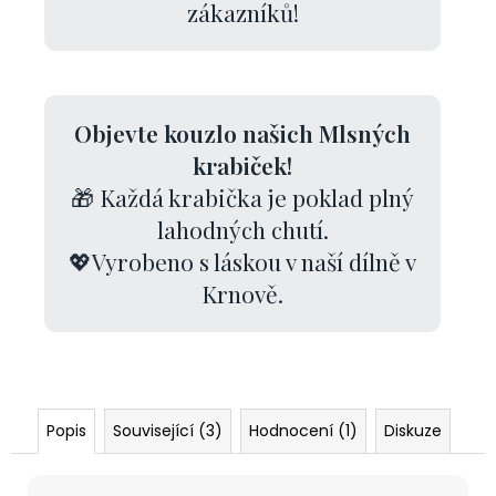
zákazníků!
Objevte kouzlo našich Mlsných
krabiček!
🎁 Každá krabička je poklad plný
lahodných chutí.
💖Vyrobeno s láskou v naší dílně v
Krnově.
Popis
Související (3)
Hodnocení (1)
Diskuze