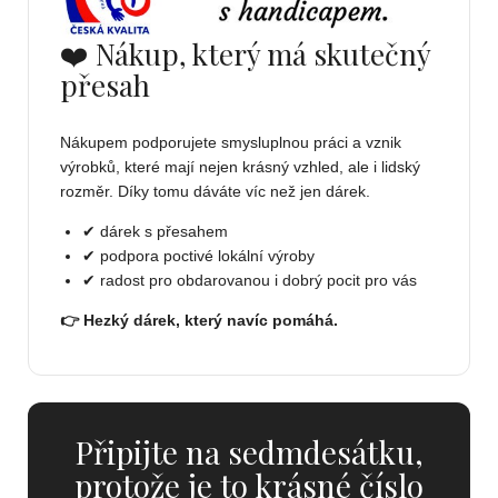
❤️ Nákup, který má skutečný
přesah
Nákupem podporujete smysluplnou práci a vznik
výrobků, které mají nejen krásný vzhled, ale i lidský
rozměr. Díky tomu dáváte víc než jen dárek.
✔ dárek s přesahem
✔ podpora poctivé lokální výroby
✔ radost pro obdarovanou i dobrý pocit pro vás
👉 Hezký dárek, který navíc pomáhá.
Připijte na sedmdesátku,
protože je to krásné číslo