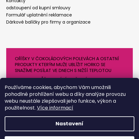
Kontakty
odstoupení od kupní smlouvy
Formulář uplatnění reklamace
Dárkové balíčky pro firmy a organizace
OŘÍŠKY V ČOKOLÁDOVÝCH POLEVÁCH A OSTATNÍ
PRODUKTY KTERÝM MUŽE UBLÍŽIT HORKO SE
SNAŽÍME POSÍLAT VE DNECH S NIŽŠÍ TEPLOTOU
PROTO SE MŮŽE DODÁNÍ O NĚJAKÝ DEN OPOZDIT.
DĚKUJEME ZA POCHOPENÍ
Používáme cookies, abychom Vám umožnili
pohodlné prohlížení webu a díky analýze provozu
webu neustále zlepšovali jeho funkce, výkon a
použitelnost.
Více informací
Nastavení
Vytvořil Shoptet