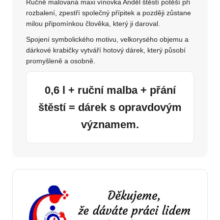
Ručně malovaná maxi vínovka Anděl štěstí potěší při
rozbalení, zpestří společný přípitek a později zůstane
milou připomínkou člověka, který ji daroval.
Spojení symbolického motivu, velkorysého objemu a
dárkové krabičky vytváří hotový dárek, který působí
promyšleně a osobně.
0,6 l + ruční malba + přání
štěstí = dárek s opravdovým
významem.