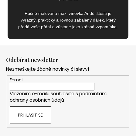
Ručně malovaná maxi vínovka Anděl štěstí je
výrazný, praktický a rovnou zabalený dárek, který
předá vaše přání a zůstane jako krásná vzpomínka.
Z
á
Odebírat newsletter
p
Nezmeškejte žádné novinky či slevy!
a
t
E-mail
í
Vložením e-mailu souhlasíte s
podmínkami
ochrany osobních údajů
PŘIHLÁSIT SE