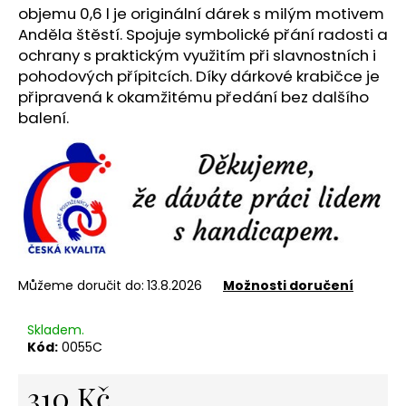
č
objemu 0,6 l je originální dárek s milým motivem
u
Anděla štěstí. Spojuje symbolické přání radosti a
j
ochrany s praktickým využitím při slavnostních i
e
pohodových přípitcích. Díky dárkové krabičce je
m
připravená k okamžitému předání bez dalšího
e
balení.
NEREZOVÁ
LŽIČKA
13,5
CM
-
ANDĚL
85
Kč
Můžeme doručit do:
13.8.2026
Možnosti doručení
Skladem.
Kód:
0055C
310 Kč