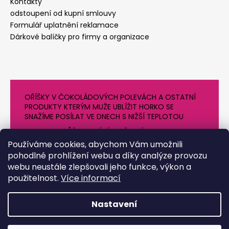
Kontakty
odstoupení od kupní smlouvy
Formulář uplatnění reklamace
Dárkové balíčky pro firmy a organizace
OŘÍŠKY V ČOKOLÁDOVÝCH POLEVÁCH A OSTATNÍ
PRODUKTY KTERÝM MUŽE UBLÍŽIT HORKO SE
SNAŽÍME POSÍLAT VE DNECH S NIŽŠÍ TEPLOTOU
PROTO SE MŮŽE DODÁNÍ O NĚJAKÝ DEN OPOZDIT.
DĚKUJEME ZA POCHOPENÍ
Používáme cookies, abychom Vám umožnili
pohodlné prohlížení webu a díky analýze provozu
webu neustále zlepšovali jeho funkce, výkon a
použitelnost.
Více informací
Nastavení
Vytvořil Shoptet