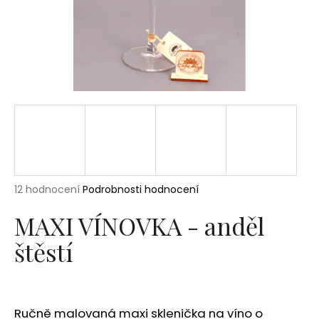
a
j
í
t
?
HLEDAT
Průměrné
12 hodnocení
Podrobnosti hodnocení
hodnocení
produktu
MAXI VÍNOVKA - anděl
D
je
o
štěstí
4,3
p
z
5
o
hvězdiček.
r
u
Ručně malovaná maxi sklenička na víno o