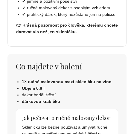
✔ jemné a pozitivní poselství
✔ ručně malovaný dekor s osobitým vzhledem
✔ praktický dárek, který nezůstane jen na poličce
👉 Krásná pozornost pro člověka, kterému chcete
darovat víc než jen skleničku.
Co najdete v balení
1× ručně malovanou maxi skleničku na víno
Objem 0,6 l
dekor Anděl štěstí
dárkovou krabičku
Jak pečovat o ručně malovaný dekor
Skleničku lze běžně používat a umývat ručně
ve vodě s prostředkem na nádobí.
Mytí v