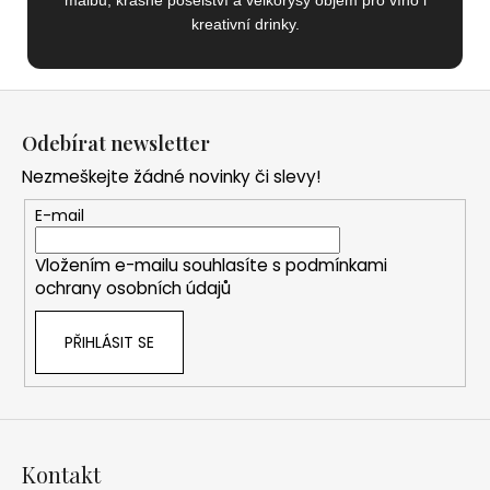
malbu, krásné poselství a velkorysý objem pro víno i
kreativní drinky.
Z
á
Odebírat newsletter
p
Nezmeškejte žádné novinky či slevy!
a
t
E-mail
í
Vložením e-mailu souhlasíte s
podmínkami
ochrany osobních údajů
PŘIHLÁSIT SE
Kontakt