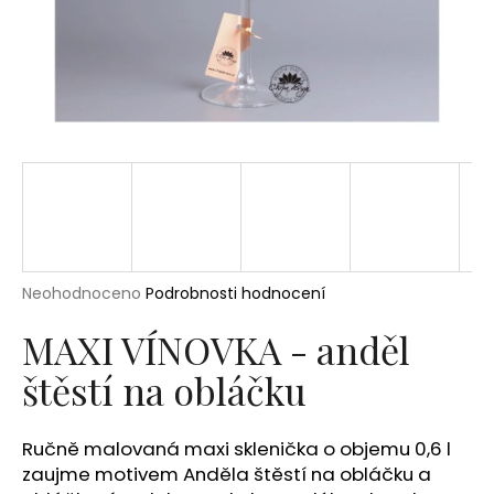
a
j
í
t
?
HLEDAT
Průměrné
Neohodnoceno
Podrobnosti hodnocení
hodnocení
produktu
MAXI VÍNOVKA - anděl
D
je
o
štěstí na obláčku
0,0
p
z
5
o
hvězdiček.
r
Ručně malovaná maxi sklenička o objemu 0,6 l
u
zaujme motivem Anděla štěstí na obláčku a