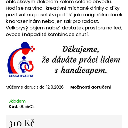
č
obláčkovým dekorem kolem celého obvodu.
u
Hodí se na víno i kreativní míchané drinky a díky
j
pozitivnímu poselství potěší jako originální dárek
e
k narozeninám nebo jen tak pro radost.
m
Velkorysý objem nabízí dostatek prostoru na led,
e
ovoce i nápadité kombinace chutí.
NEREZOVÁ
LŽIČKA
-
NA
ZAKÁZKU
17
CM-
PLATBA
Můžeme doručit do:
12.8.2026
Možnosti doručení
PŘEDEM
118
Skladem.
Kč
Kód:
0055C2
310 Kč