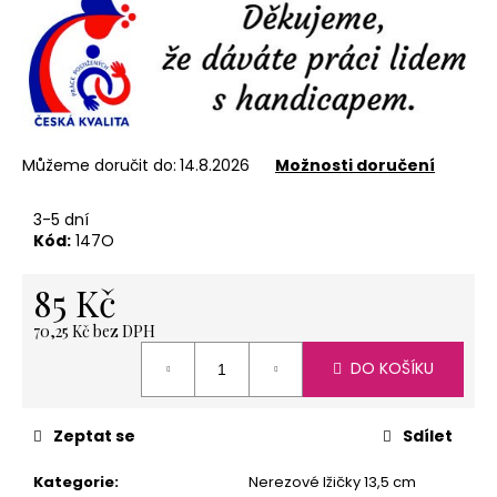
č
u
j
e
m
e
Můžeme doručit do:
14.8.2026
Možnosti doručení
NEREZOVÁ
3-5 dní
LŽIČKA
Kód:
147O
-
NA
ZAKÁZKU
85 Kč
17
CM-
PLATBA
70,25 Kč bez DPH
PŘEDEM
Měrná
DO KOŠÍKU
cena:
118
Kč
Zeptat se
Sdílet
Kategorie
:
Nerezové lžičky 13,5 cm