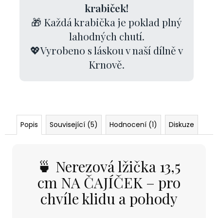
krabiček!
🎁 Každá krabička je poklad plný
lahodných chutí.
💖Vyrobeno s láskou v naší dílně v
Krnově.
Popis
Související (5)
Hodnocení (1)
Diskuze
🍵 Nerezová lžička 13,5
cm NA ČAJÍČEK – pro
chvíle klidu a pohody