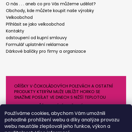
O nás . . . aneb co pro Vás můžeme udělat?
Obchody, kde můžete koupit naše výrobky
Velkoobchod
Přihlásit se jako velkoobchod
Kontakty
odstoupení od kupní smlouvy
Formulář uplatnění reklamace
Dárkové balíčky pro firmy a organizace
OŘÍŠKY V ČOKOLÁDOVÝCH POLEVÁCH A OSTATNÍ
PRODUKTY KTERÝM MUŽE UBLÍŽIT HORKO SE
SNAŽÍME POSÍLAT VE DNECH S NIŽŠÍ TEPLOTOU
PROTO SE MŮŽE DODÁNÍ O NĚJAKÝ DEN OPOZDIT.
DĚKUJEME ZA POCHOPENÍ
Používáme cookies, abychom Vám umožnili
pohodlné prohlížení webu a díky analýze provozu
webu neustále zlepšovali jeho funkce, výkon a