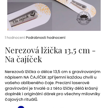
a
j
í
t
?
Průměrné
1 hodnocení
Podrobnosti hodnocení
hodnocení
produktu
Nerezová lžička 13,5 cm -
je
Na čajíček
5,0
HLEDAT
z
5
hvězdiček.
Nerezová lžička o délce 13,5 cm s gravírovaným
D
nápisem NA ČAJÍČEK zpříjemní každou chvíli u
o
vašeho oblíbeného čaje. Precizní laserové
p
gravírování je trvalé a z této lžičky dělá krásný
o
doplněk i originální dárek pro všechny milovníky
r
čajových rituálů.
u