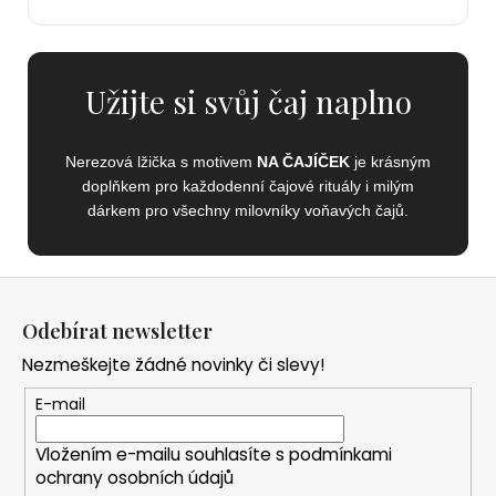
Užijte si svůj čaj naplno
Nerezová lžička s motivem
NA ČAJÍČEK
je krásným
doplňkem pro každodenní čajové rituály i milým
dárkem pro všechny milovníky voňavých čajů.
Z
á
Odebírat newsletter
p
Nezmeškejte žádné novinky či slevy!
a
t
E-mail
í
Vložením e-mailu souhlasíte s
podmínkami
ochrany osobních údajů