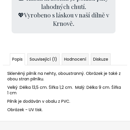
lahodných chutí.
💖Vyrobeno s láskou v naší dílně v
Krnově.
Popis
Související (1)
Hodnocení
Diskuze
Skleněný pilník na nehty, oboustranný. Obrázek je také z
obou stran pilníku.
Velký :Délka 13,5 cm. Šířka 1,2 cm. Malý: Délka 9 cm. Šířka
1 cm
Pilník je dodáván v obalu z PVC.
Obrázek - UV tisk.
Z