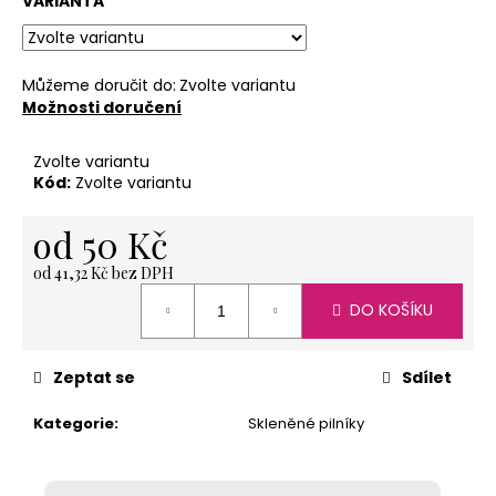
č
VARIANTA
u
j
e
Můžeme doručit do:
Zvolte variantu
m
Možnosti doručení
e
Zvolte variantu
Kód:
Zvolte variantu
NEREZOVÁ
LŽIČKA
od
50 Kč
13,5
CM
od
41,32 Kč
bez DPH
-
Měrná
ANDĚL
DO KOŠÍKU
cena:
85
Kč
Zeptat se
Sdílet
Kategorie
:
Skleněné pilníky