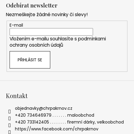
á
Odebírat newsletter
p
Nezmeškejte žádné novinky či slevy!
a
t
E-mail
í
Vložením e-mailu souhlasíte s
podmínkami
ochrany osobních údajů
PŘIHLÁSIT SE
Kontakt
objednavky
@
chrpakrnov.cz
+420 734646979 . . . . . . . maloobchod
+420 733142405 . . . . . . . . firemní dárky, velkoobchod
https://www.facebook.com/chrpakrnov