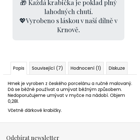
🎁 Každá krabička je poklad plný
lahodných chutí.
💖Vyrobeno s láskou v naší dílně v
Krnově.
Popis
Související (7)
Hodnocení (1)
Diskuze
Hrnek je vyroben z českého porcelánu a ručně malovaný.
Dá se běžně používat a umývat běžným způsobem.
Nedoporučujeme umývat v myčce na nádobí. Objem
0,28l.
Včetně dárkové krabičky.
Z
á
Odebírat newsletter