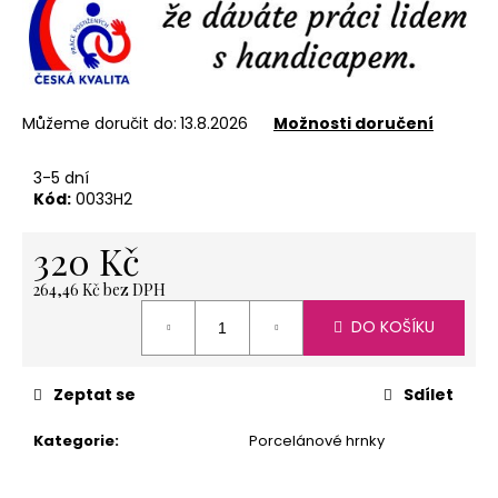
č
u
j
e
m
e
Můžeme doručit do:
13.8.2026
Možnosti doručení
3-5 dní
Kód:
0033H2
ČAJ
OVOCNÝ,
ANDĚLSKÉ
320 Kč
SNĚNÍ
30
264,46 Kč bez DPH
GR
Měrná
53
DO KOŠÍKU
cena:
Kč
Zeptat se
Sdílet
Kategorie
:
Porcelánové hrnky