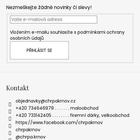
p
Nezmeškejte žádné novinky či slevy!
a
t
í
Vložením e-mailu souhlasíte s
podmínkami ochrany
osobních údajů
PŘIHLÁSIT SE
Kontakt
objednavky
@
chrpakrnov.cz
+420 734646979 . . . . . . . maloobchod
+420 733142405 . . . . . . . . firemní dárky, velkoobchod
https://www.facebook.com/chrpakrnov
chrpakrnov
@chrpa.krnov