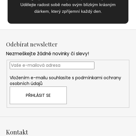
Udělejte radost sobě nebo svým blízkým krásným
dárkem, který zpříjemní každý den.
Z
á
Odebírat newsletter
p
Nezmeškejte žádné novinky či slevy!
a
t
í
Vložením e-mailu souhlasíte s
podmínkami ochrany
osobních údajů
PŘIHLÁSIT SE
Kontakt