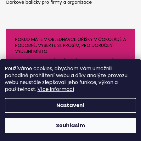
Dárkové balíčky pro firmy a organizace
POKUD MÁTE V OBJEDNÁVCE OŘÍŠKY V ČOKOLÁDĚ A
PODOBNĚ, VYBERTE SI, PROSÍM, PRO DORUČENÍ
VÝDEJNÍ MÍSTO.
NEVYBÍREJTE PROSÍM VÝDEJNÍ BOXY V OBDOBÍ
VYSOKÝCH TEPLOT
Používáme cookies, abychom Vám umožnili
pohodlné prohlížení webu a díky analýze provozu
webu neustále zlepšovali jeho funkce, výkon a
použitelnost.
Více informací
Nastavení
Vytvořil Shoptet
Souhlasím
Copyright 2026
Chrpa Krnov
. Všechna práva vyhrazena.