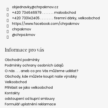
objednavky
@
chrpakrnov.cz
+420 734646979 . . . . . . . maloobchod
+420 733142405 . . . . . . . . firemní dárky, velkoobchod
https://www.facebook.com/chrpakrnov
chrpakrnov
@chrpa.krnov
Informace pro vás
Obchodní podmínky
Podmínky ochrany osobních údajů
O nás . . . aneb co pro Vás můžeme udělat?
Obchody, kde můžete koupit naše výrobky
Velkoobchod
Přihlásit se jako velkoobchod
Kontakty
odstoupení od kupní smlouvy
Formulář uplatnění reklamace