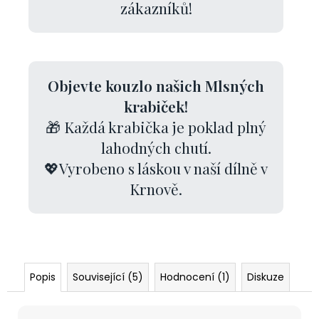
zákazníků!
Objevte kouzlo našich Mlsných
krabiček!
🎁 Každá krabička je poklad plný
lahodných chutí.
💖Vyrobeno s láskou v naší dílně v
Krnově.
Popis
Související (5)
Hodnocení (1)
Diskuze