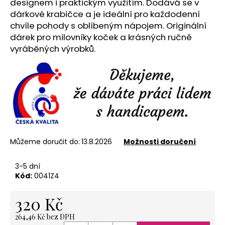
č
designem i praktickým využitím. Dodává se v
u
dárkové krabičce a je ideální pro každodenní
j
chvíle pohody s oblíbeným nápojem. Originální
e
dárek pro milovníky koček a krásných ručně
m
vyráběných výrobků.
e
PAPÍROVÁ
DÁRKOVÁ
KRABIČKA
(XL)
62
Kč
Můžeme doručit do:
13.8.2026
Možnosti doručení
3-5 dní
Kód:
0041Z4
320 Kč
264,46 Kč bez DPH