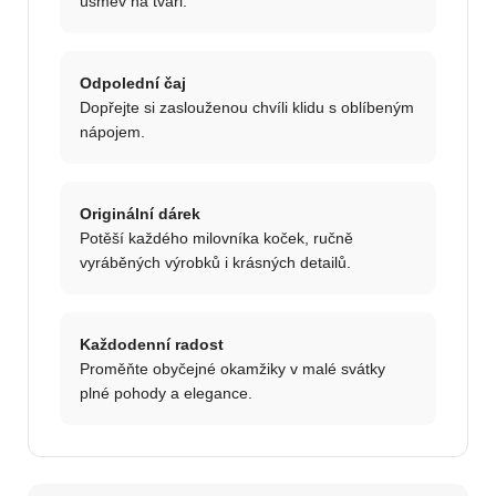
úsměv na tváři.
Odpolední čaj
Dopřejte si zaslouženou chvíli klidu s oblíbeným
nápojem.
Originální dárek
Potěší každého milovníka koček, ručně
vyráběných výrobků i krásných detailů.
Každodenní radost
Proměňte obyčejné okamžiky v malé svátky
plné pohody a elegance.