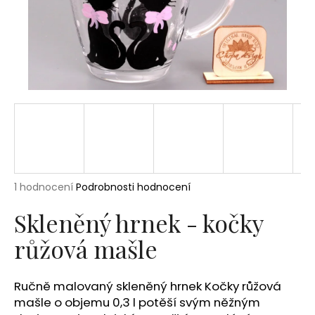
a
j
í
t
?
HLEDAT
Průměrné
1 hodnocení
Podrobnosti hodnocení
hodnocení
produktu
Skleněný hrnek - kočky
D
je
o
růžová mašle
5,0
p
z
5
o
hvězdiček.
r
Ručně malovaný skleněný hrnek Kočky růžová
u
mašle o objemu 0,3 l potěší svým něžným