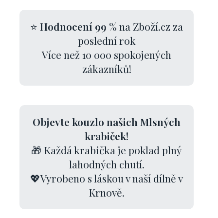
⭐
Hodnocení 99 %
na Zboží.cz za
poslední rok
Více než 10 000 spokojených
zákazníků!
Objevte kouzlo našich Mlsných
krabiček!
🎁 Každá krabička je poklad plný
lahodných chutí.
💖Vyrobeno s láskou v naší dílně v
Krnově.