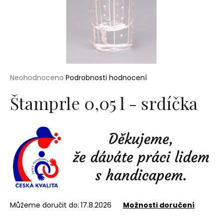
a
j
í
t
?
Průměrné
Neohodnoceno
Podrobnosti hodnocení
hodnocení
produktu
Štamprle 0,05 l - srdíčka
je
0,0
HLEDAT
z
5
hvězdiček.
D
o
p
o
r
Můžeme doručit do:
17.8.2026
Možnosti doručení
u