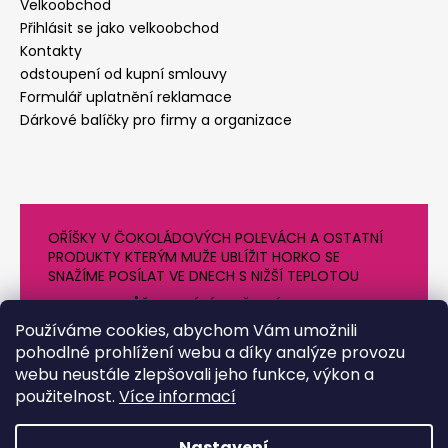
Velkoobchod
Přihlásit se jako velkoobchod
Kontakty
odstoupení od kupní smlouvy
Formulář uplatnění reklamace
Dárkové balíčky pro firmy a organizace
OŘÍŠKY V ČOKOLÁDOVÝCH POLEVÁCH A OSTATNÍ
PRODUKTY KTERÝM MUŽE UBLÍŽIT HORKO SE
SNAŽÍME POSÍLAT VE DNECH S NIŽŠÍ TEPLOTOU
PROTO SE MŮŽE DODÁNÍ O NĚJAKÝ DEN OPOZDIT.
DĚKUJEME ZA POCHOPENÍ
Používáme cookies, abychom Vám umožnili
pohodlné prohlížení webu a díky analýze provozu
webu neustále zlepšovali jeho funkce, výkon a
použitelnost.
Více informací
Nastavení