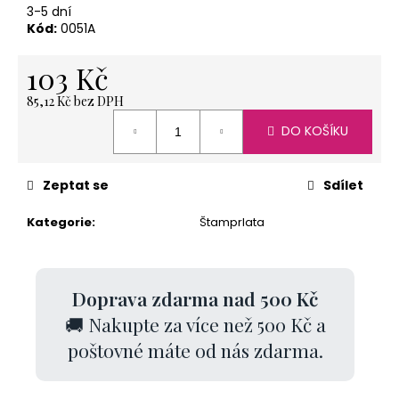
č
3-5 dní
u
Kód:
0051A
j
e
103 Kč
m
e
85,12 Kč bez DPH
Měrná
DO KOŠÍKU
cena:
SVÍČKA
LODIČKA
Zeptat se
Sdílet
-
MALÁ
Kategorie
:
Štamprlata
-
ORANŽOVÁ
20
Kč
Doprava zdarma nad 500 Kč
🚚 Nakupte za více než 500 Kč a
poštovné máte od nás zdarma.