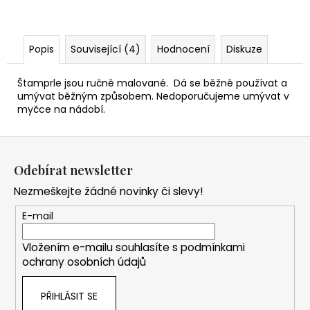
Popis
Související (4)
Hodnocení
Diskuze
Štamprle jsou ručně malované. Dá se běžně používat a
umývat běžným způsobem. Nedoporučujeme umývat v
myčce na nádobí.
Z
á
Odebírat newsletter
p
Nezmeškejte žádné novinky či slevy!
a
t
E-mail
í
Vložením e-mailu souhlasíte s
podmínkami
ochrany osobních údajů
PŘIHLÁSIT SE