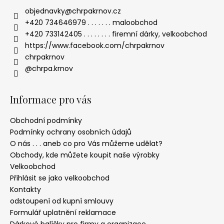
objednavky
@
chrpakrnov.cz
+420 734646979 . . . . . . . maloobchod
+420 733142405 . . . . . . . . firemní dárky, velkoobchod
https://www.facebook.com/chrpakrnov
chrpakrnov
@chrpa.krnov
Informace pro vás
Obchodní podmínky
Podmínky ochrany osobních údajů
O nás . . . aneb co pro Vás můžeme udělat?
Obchody, kde můžete koupit naše výrobky
Velkoobchod
Přihlásit se jako velkoobchod
Kontakty
odstoupení od kupní smlouvy
Formulář uplatnění reklamace
Dárkové balíčky pro firmy a organizace