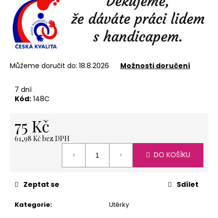
č
u
j
e
m
e
Můžeme doručit do:
18.8.2026
Možnosti doručení
7 dní
NEREZOVÁ
LŽIČKA
Kód:
148C
-
NA
75 Kč
ZAKÁZKU
13,5
CM-
61,98 Kč bez DPH
PLATBA
Měrná
PŘEDEM
DO KOŠÍKU
cena:
118
Kč
Zeptat se
Sdílet
Kategorie
:
Utěrky