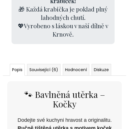
krabiček!
🎁 Každá krabička je poklad plný
lahodných chutí.
💖Vyrobeno s láskou v naší dílně v
Krnově.
Popis
Související (6)
Hodnocení
Diskuze
🐾 Bavlněná utěrka –
Kočky
Dodejte své kuchyni hravost a originalitu.
Ručně tištěná utěrka s motivem koček