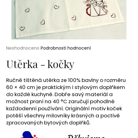
a
j
í
t
?
Průměrné
Neohodnoceno
Podrobnosti hodnocení
hodnocení
produktu
Utěrka - kočky
je
0,0
HLEDAT
z
Ručně tištěná utěrka ze 100% bavlny o rozměru
5
60 × 40 cm je praktickým i stylovým doplňkem
hvězdiček.
do každé kuchyně. Dobře savý materiál a
D
možnost praní na 40 °C zaručují pohodlné
o
každodenní používání. Originální motiv koček
p
potěší všechny milovníky krásných a poctivě
o
zpracovaných bytových doplňků.
r
u