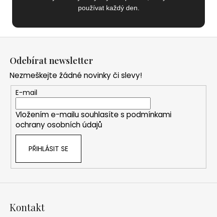
používat každý den.
Z
á
Odebírat newsletter
p
Nezmeškejte žádné novinky či slevy!
a
t
E-mail
í
Vložením e-mailu souhlasíte s
podmínkami
ochrany osobních údajů
PŘIHLÁSIT SE
Kontakt