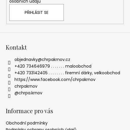
č
osobních údajů
u
PŘIHLÁSIT SE
j
e
m
e
Kontakt
PAPÍROVÁ
DÁRKOVÁ
objednavky
@
chrpakrnov.cz
KRABIČKA
+420 734646979 . . . . . . . maloobchod
(XL)
+420 733142405 . . . . . . . . firemní dárky, velkoobchod
62
https://www.facebook.com/chrpakrnov
Kč
chrpakrnov
@chrpa.krnov
Informace pro vás
Obchodní podmínky
Podmínky ochrany osobních údajů