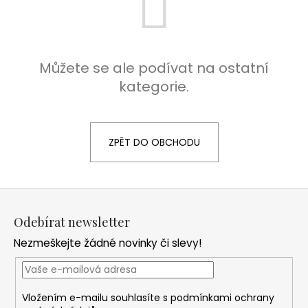
a
j
í
Můžete se ale podívat na ostatní
t
kategorie.
?
ZPĚT DO OBCHODU
HLEDAT
Z
á
D
Odebírat newsletter
p
o
Nezmeškejte žádné novinky či slevy!
a
p
o
t
r
í
u
Vložením e-mailu souhlasíte s
podmínkami ochrany