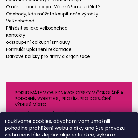
O nás . . . aneb co pro Vás můžeme udělat?
Obchody, kde můžete koupit naše výrobky
Velkoobchod
Přihlásit se jako velkoobchod
Kontakty
odstoupení od kupní smlouvy
Formulář uplatnění reklamace
Dárkové balíčky pro firmy a organizace
POKUD MÁTE V OBJEDNÁVCE OŘÍŠKY V ČOKOLÁDĚ A
PODOBNĚ, VYBERTE SI, PROSÍM, PRO DORUČENÍ
VÝDEJNÍ MÍSTO.
NEVYBÍREJTE PROSÍM VÝDEJNÍ BOXY V OBDOBÍ
VYSOKÝCH TEPLOT
Používáme cookies, abychom Vám umožnili
pohodlné prohlížení webu a díky analýze provozu
webu neustále zlepšovali jeho funkce, výkon a