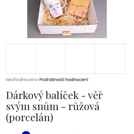
a
j
í
t
?
HLEDAT
Průměrné
Neohodnoceno
Podrobnosti hodnocení
hodnocení
produktu
Dárkový balíček - věř
D
je
o
svým snům - růžová
0,0
p
z
(porcelán)
5
o
hvězdiček.
r
u