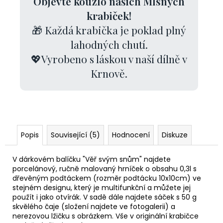
Objevte kouzlo našich Mlsných
krabiček!
🎁 Každá krabička je poklad plný
lahodných chutí.
💖Vyrobeno s láskou v naší dílně v
Krnově.
Popis
Související (5)
Hodnocení
Diskuze
V dárkovém balíčku "Věř svým snům" najdete
porcelánový, ručně malovaný hrníček o obsahu 0,3l s
dřevěným podtáckem (rozměr podtácku 10x10cm) ve
stejném designu, který je multifunkční a můžete jej
použít i jako otvírák. V sadě dále najdete sáček s 50 g
skvělého čaje (složení najdete ve fotogalerii) a
nerezovou lžičku s obrázkem. Vše v originální krabičce