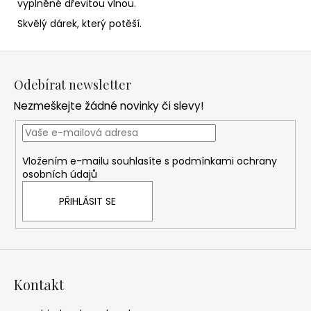
vyplněné dřevitou vlnou.
Skvělý dárek, který potěší.
Z
á
Odebírat newsletter
p
Nezmeškejte žádné novinky či slevy!
a
t
í
Vložením e-mailu souhlasíte s
podmínkami ochrany
osobních údajů
PŘIHLÁSIT SE
Kontakt