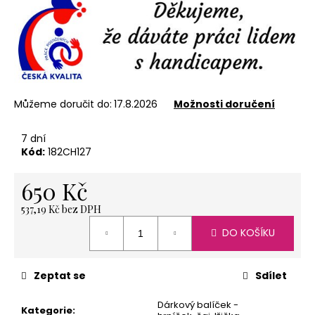
č
u
j
e
m
e
Můžeme doručit do:
17.8.2026
Možnosti doručení
KARTONOVÁ
7 dní
STŘÍŽ
Kód:
182CH127
1
KG
650 Kč
11
Kč
537,19 Kč bez DPH
Měrná
DO KOŠÍKU
cena:
Zeptat se
Sdílet
Dárkový balíček -
Kategorie
: