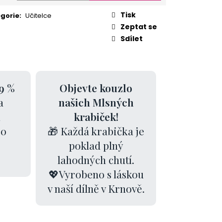
Tisk
gorie
:
Učitelce
Zeptat se
Sdílet
9 %
Objevte kouzlo
a
našich Mlsných
k
krabiček!
00
🎁 Každá krabička je
poklad plný
lahodných chutí.
💖Vyrobeno s láskou
v naší dílně v Krnově.