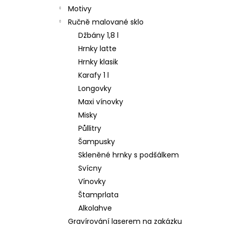
Motivy
Ručně malované sklo
Džbány 1,8 l
Hrnky latte
Hrnky klasik
Karafy 1 l
Longovky
Maxi vínovky
Misky
Půllitry
Šampusky
Skleněné hrnky s podšálkem
Svícny
Vínovky
Štamprlata
Alkolahve
Gravírování laserem na zakázku