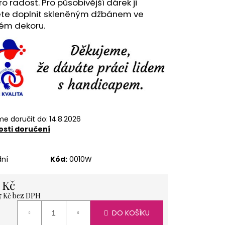
ro radost. Pro působivější dárek ji
ÍŽ 1 KG
te doplnit skleněným džbánem ve
ném dekoru.
e doručit do:
14.8.2026
sti doručení
dní
Kód:
0010W
 Kč
7 Kč bez DPH
á
DO KOŠÍKU