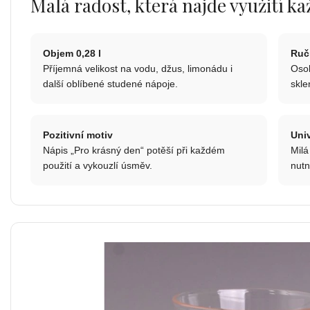
Malá radost, která najde využití k
Objem 0,28 l
Ruč
Příjemná velikost na vodu, džus, limonádu i
Osob
další oblíbené studené nápoje.
skle
Pozitivní motiv
Univ
Nápis „Pro krásný den“ potěší při každém
Milá
použití a vykouzlí úsměv.
nutn