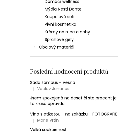
Domácí wellness
Mýdla Nesti Dante
Koupelové soli
Pivní kosmetika
Krémy na ruce a nohy
Sprchové gely
Obalový materiál
Poslední hodnocení produktů
Sada šampus - Vesna
Václav Johanes
|
Hodnocení produktu je 5 z 5 hvězdiček.
Jsem spokojenà na deset či sto procent je
to krása opravdu.
Víno s etiketou - na zakázku - FOTOGRAFIE
Marie Vrtin
|
Hodnocení produktu je 5 z 5 hvězdiček.
Velká spokojenost