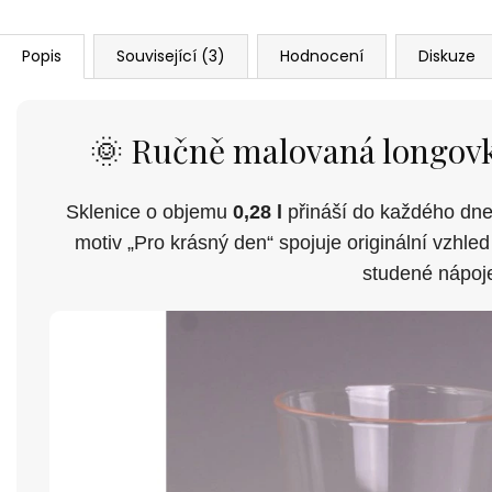
Popis
Související (3)
Hodnocení
Diskuze
🌞 Ručně malovaná longovk
Sklenice o objemu
0,28 l
přináší do každého dn
motiv „Pro krásný den“ spojuje originální vzhle
studené nápoj