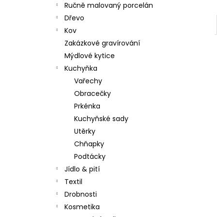
Ručně malovaný porcelán
Dřevo
Kov
Zakázkové gravírování
Mýdlové kytice
Kuchyňka
Vařechy
Obracečky
Prkénka
Kuchyňské sady
Utěrky
Chňapky
Podtácky
Jídlo & pití
Textil
Drobnosti
Kosmetika