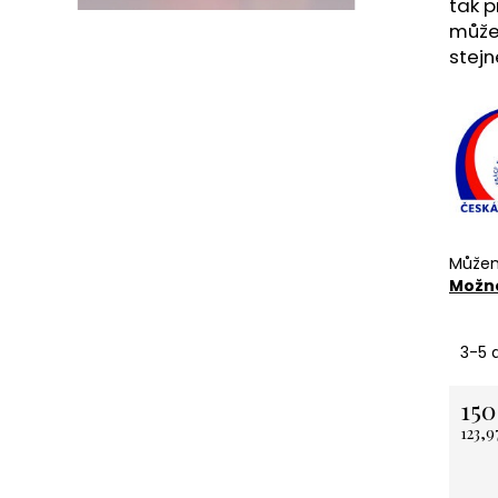
tak p
NEREZOVÁ LŽIČKA - NA ZAKÁZKU 13,5
KARTONOVÁ STŘ
může
CM- PLATBA PŘEDEM
11 Kč
stej
118 Kč
Můžem
Možno
3-5 
150
123,9
Měrn
cena: