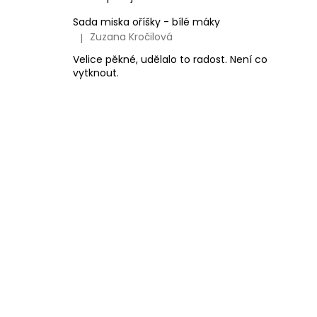
Sada miska oříšky - bílé máky
Zuzana Kročilová
|
Hodnocení produktu je 5 z 5 hvězdiček.
Velice pěkné, udělalo to radost. Není co
vytknout.