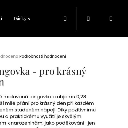
Hledat
Přihlášení
Náku
i
Dárky s naším potiskem
Dárkové balíčky
Dá
košík
rné
odnoceno
Podrobnosti hodnocení
cení
ktu
ngovka - pro krásný
n
ček.
ě malovaná longovka o objemu 0,28 l
ší milé přání pro krásný den při každém
beném studeném nápoji. Díky pozitivnímu
Následující
u a praktickému využití je skvělým
m k narozeninám, jako poděkování i jen