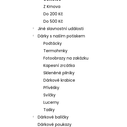
n
NEREZOVÁ LŽIČKA - NA ZAKÁZKU 17
Z Krnova
CM- PLATBA PŘEDEM
e
Do 200 Kč
118 Kč
l
Do 500 Kč
Jiné slavnostní události
Dárky s naším potiskem
Podtácky
Termohrnky
Fotoobrazy na zakázku
Kapesní zrcátka
Skleněné pilníky
Dárkové krabice
Přívěšky
Svíčky
Lucerny
Tašky
Dárkové balíčky
Dárkové poukazy