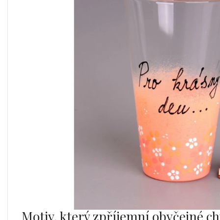
Motiv, který zpříjemní obyčejné ch