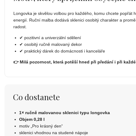
Longovka je skvělou volbou pro každého, komu chcete popřát h
energií. Ruční malba dodává sklenici osobitý charakter a prom
radost.
✔ pozitivní a univerzální sdělení
✔ osobitý ručně malovaný dekor
✔ praktický dárek do domácnosti i kanceláře
👉 Milá pozornost, která potěší hned při předání i při každ
Co dostanete
1× ručně malovanou sklenici typu longovka
Objem 0,28 l
motiv „Pro krásný den“
sklenici vhodnou na studené nápoje