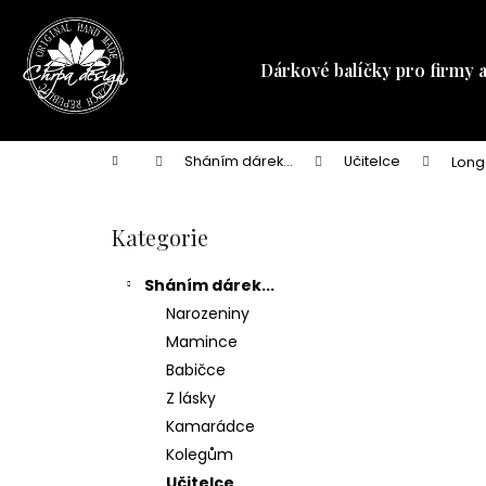
K
Přejít
na
o
obsah
Zpět
Zpět
š
Dárkové balíčky pro firmy 
do
do
í
obchodu
obchodu
k
Domů
Sháním dárek...
Učitelce
Long
P
o
Kategorie
Přeskočit
s
kategorie
t
Sháním dárek...
r
Narozeniny
a
Mamince
n
Babičce
n
Z lásky
í
Kamarádce
p
Kolegům
a
Učitelce