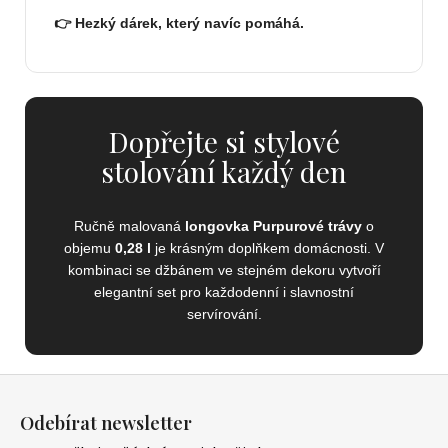
👉 Hezký dárek, který navíc pomáhá.
Dopřejte si stylové
stolování každý den
Ručně malovaná
longovka Purpurové trávy
o
objemu
0,28 l
je krásným doplňkem domácnosti. V
kombinaci se džbánem ve stejném dekoru vytvoří
elegantní set pro každodenní i slavnostní
servírování.
Z
á
Odebírat newsletter
p