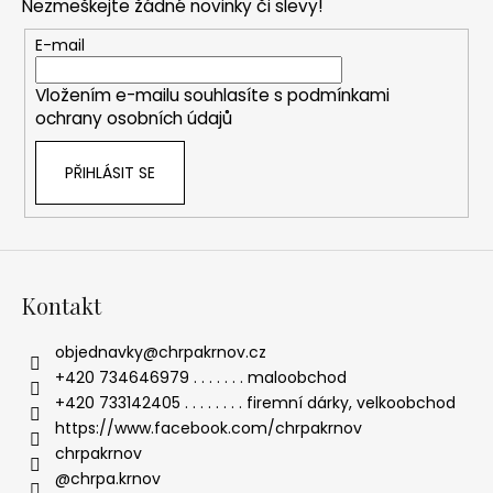
Nezmeškejte žádné novinky či slevy!
a
t
E-mail
í
Vložením e-mailu souhlasíte s
podmínkami
ochrany osobních údajů
PŘIHLÁSIT SE
Kontakt
objednavky
@
chrpakrnov.cz
+420 734646979 . . . . . . . maloobchod
+420 733142405 . . . . . . . . firemní dárky, velkoobchod
https://www.facebook.com/chrpakrnov
chrpakrnov
@chrpa.krnov