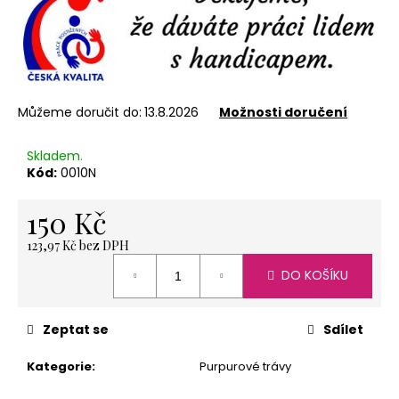
č
u
j
e
m
e
Můžeme doručit do:
13.8.2026
Možnosti doručení
Skladem.
NEREZOVÁ
Kód:
0010N
LŽIČKA
-
NA
150 Kč
ZAKÁZKU
13,5
123,97 Kč bez DPH
CM-
Měrná
PLATBA
DO KOŠÍKU
cena:
PŘEDEM
118
Kč
Zeptat se
Sdílet
Kategorie
:
Purpurové trávy