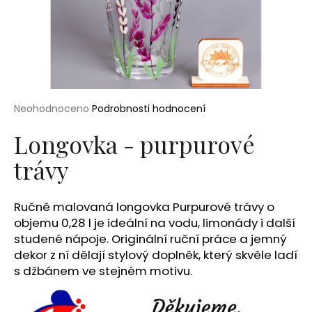
a
j
í
t
?
Průměrné
Neohodnoceno
Podrobnosti hodnocení
hodnocení
produktu
Longovka - purpurové
je
trávy
0,0
HLEDAT
z
5
hvězdiček.
Ručně malovaná longovka Purpurové trávy o
D
objemu 0,28 l je ideální na vodu, limonády i další
o
studené nápoje. Originální ruční práce a jemný
p
dekor z ní dělají stylový doplněk, který skvěle ladí
o
s džbánem ve stejném motivu.
r
u