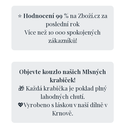
⭐
Hodnocení 99 %
na Zboží.cz za
poslední rok
Více než 10 000 spokojených
zákazníků!
Objevte kouzlo našich Mlsných
krabiček!
🎁 Každá krabička je poklad plný
lahodných chutí.
💖Vyrobeno s láskou v naší dílně v
Krnově.