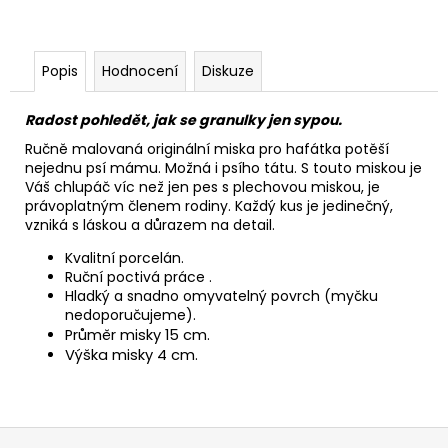
Popis
Hodnocení
Diskuze
Radost pohledět, jak se granulky jen sypou.
Ručně malovaná originální miska pro hafátka potěší
nejednu psí mámu. Možná i psího tátu. S touto miskou je
Váš chlupáč víc než jen pes s plechovou miskou, je
právoplatným členem rodiny. Každý kus je jedinečný,
vzniká s láskou a důrazem na detail.
Kvalitní porcelán.
Ruční poctivá práce .
Hladký a snadno omyvatelný povrch (myčku
nedoporučujeme).
Průměr misky 15 cm.
Výška misky 4 cm.
Z