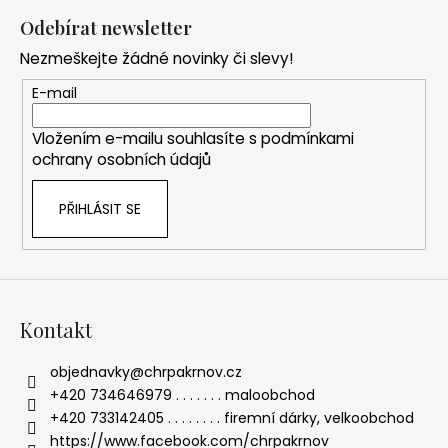
á
Odebírat newsletter
p
Nezmeškejte žádné novinky či slevy!
a
t
E-mail
í
Vložením e-mailu souhlasíte s
podmínkami
ochrany osobních údajů
PŘIHLÁSIT SE
Kontakt
objednavky
@
chrpakrnov.cz
+420 734646979 . . . . . . . maloobchod
+420 733142405 . . . . . . . . firemní dárky, velkoobchod
https://www.facebook.com/chrpakrnov