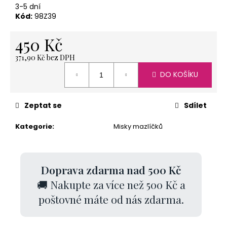
č
3-5 dní
u
Kód:
98Z39
j
e
450 Kč
m
e
371,90 Kč bez DPH
Měrná
DO KOŠÍKU
cena:
NEREZOVÁ
LŽIČKA
Zeptat se
Sdílet
13,5
CM
Kategorie
:
Misky mazlíčků
-
ANDĚL
85
Kč
Doprava zdarma nad 500 Kč
🚚 Nakupte za více než 500 Kč a
poštovné máte od nás zdarma.