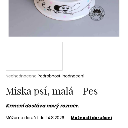
a
j
í
t
?
HLEDAT
Průměrné
Neohodnoceno
Podrobnosti hodnocení
hodnocení
produktu
Miska psí, malá - Pes
D
je
o
0,0
p
z
Krmení dostává nový rozměr.
5
o
hvězdiček.
r
Můžeme doručit do:
14.8.2026
Možnosti doručení
u