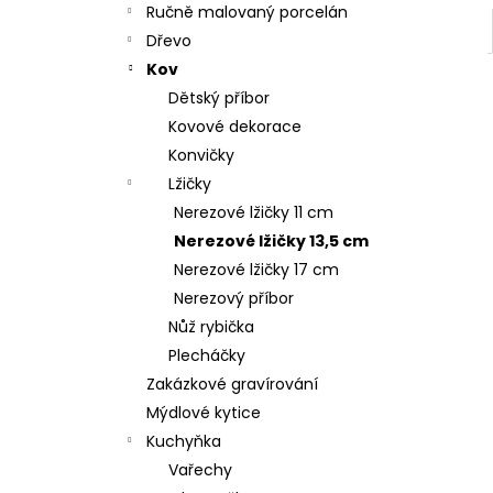
Ručně malovaný porcelán
Dřevo
Kov
Dětský příbor
Kovové dekorace
Konvičky
Lžičky
Nerezové lžičky 11 cm
Nerezové lžičky 13,5 cm
Nerezové lžičky 17 cm
Nerezový příbor
Nůž rybička
Plecháčky
Zakázkové gravírování
Mýdlové kytice
Kuchyňka
Vařechy