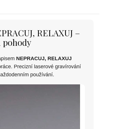
 NEPRACUJ, RELAXUJ –
li pohody
nápisem
NEPRACUJ, RELAXUJ
práce. Precizní laserové gravírování
i každodenním používání.