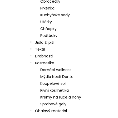
Obracečky
Prkénka
Kuchyňské sady
Utěrky
Chňapky
Podtácky
Jídlo & pití
Textil
Drobnosti
Kosmetika
Domácí wellness
Mýdla Nesti Dante
Koupelové soli
Pivní kosmetika
Krémy na ruce a nohy
Sprchové gely
Obalový materiál