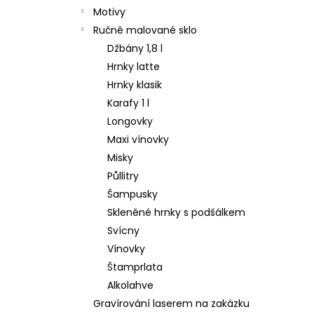
Motivy
Ručně malované sklo
Džbány 1,8 l
Hrnky latte
Hrnky klasik
Karafy 1 l
Longovky
Maxi vínovky
Misky
Půllitry
Šampusky
Skleněné hrnky s podšálkem
Svícny
Vínovky
Štamprlata
Alkolahve
Gravírování laserem na zakázku