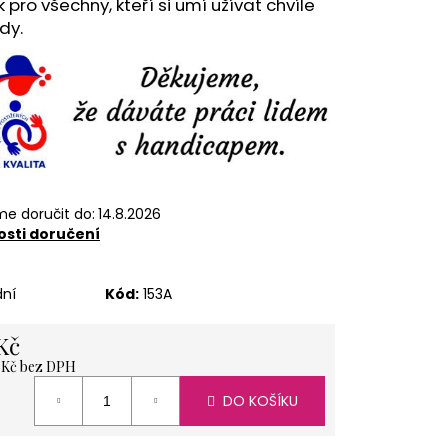
 pro všechny, kteří si umí užívat chvíle
ÍŽ 1 KG
dy.
e doručit do:
14.8.2026
sti doručení
dní
Kód:
153A
Kč
5 Kč bez DPH
á
DO KOŠÍKU