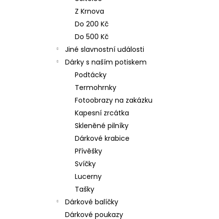
n
NEREZOVÁ LŽIČKA - NA ZAKÁZKU 17
Z Krnova
CM- PLATBA PŘEDEM
e
Do 200 Kč
118 Kč
l
Do 500 Kč
Jiné slavnostní události
Dárky s naším potiskem
Podtácky
Termohrnky
Fotoobrazy na zakázku
Kapesní zrcátka
Skleněné pilníky
Dárkové krabice
Přívěšky
Svíčky
Lucerny
Tašky
Dárkové balíčky
Dárkové poukazy