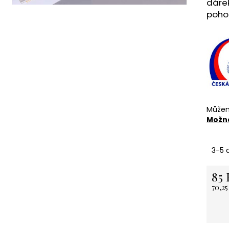
dárek
NEREZOVÁ LŽIČKA - NA ZAKÁZKU 13,5
KARTONOVÁ STŘ
poho
CM- PLATBA PŘEDEM
11 Kč
118 Kč
Můžem
Možno
3-5 
85 
70,2
Měrn
cena: