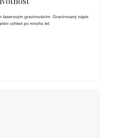
ivotnost
ním laserovým gravírováním. Gravírovaný nápis
antní vzhled po mnoho let.