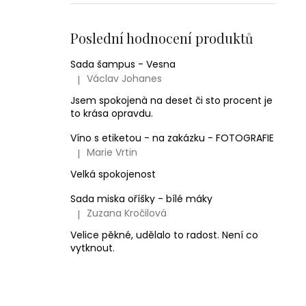
Poslední hodnocení produktů
Sada šampus - Vesna
Václav Johanes
|
Hodnocení produktu je 5 z 5 hvězdiček.
Jsem spokojenà na deset či sto procent je
to krása opravdu.
Víno s etiketou - na zakázku - FOTOGRAFIE
Marie Vrtin
|
Hodnocení produktu je 5 z 5 hvězdiček.
Velká spokojenost
Sada miska oříšky - bílé máky
Zuzana Kročilová
|
Hodnocení produktu je 5 z 5 hvězdiček.
Velice pěkné, udělalo to radost. Není co
vytknout.