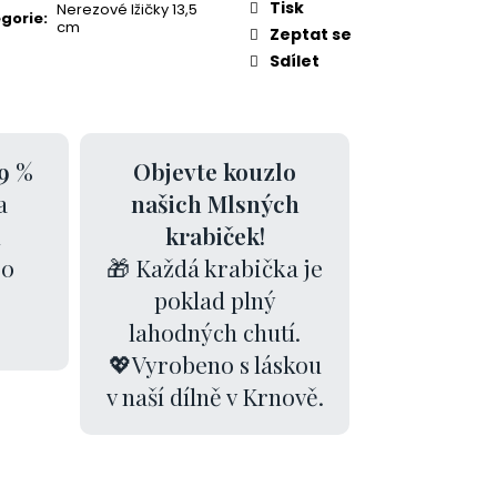
Tisk
Nerezové lžičky 13,5
gorie
:
cm
Zeptat se
Sdílet
9 %
Objevte kouzlo
a
našich Mlsných
k
krabiček!
00
🎁 Každá krabička je
poklad plný
lahodných chutí.
💖Vyrobeno s láskou
v naší dílně v Krnově.