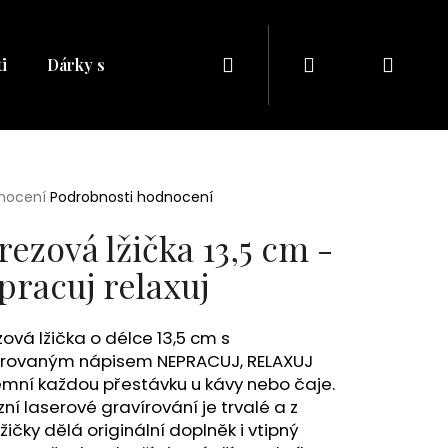
Hledat
Přihlášení
Náku
i
Dárky s naším potiskem
Dárkové balíčky
Dá
košík
rné
nocení
Podrobnosti hodnocení
cení
ktu
rezová lžička 13,5 cm -
pracuj relaxuj
ček.
ová lžička o délce 13,5 cm s
írovaným nápisem NEPRACUJ, RELAXUJ
emní každou přestávku u kávy nebo čaje.
Následující
zní laserové gravírování je trvalé a z
lžičky dělá originální doplněk i vtipný