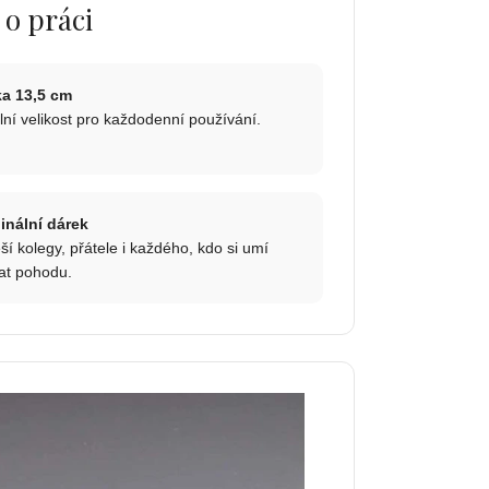
 o práci
ka 13,5 cm
lní velikost pro každodenní používání.
inální dárek
ší kolegy, přátele i každého, kdo si umí
at pohodu.