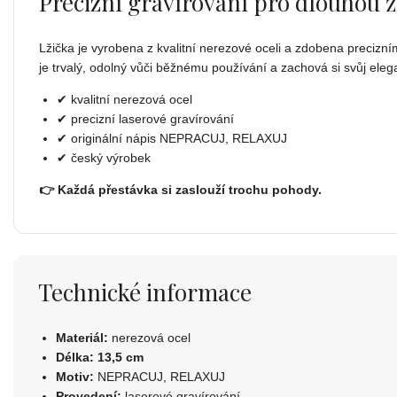
Precizní gravírování pro dlouhou ž
Lžička je vyrobena z kvalitní nerezové oceli a zdobena preciz
je trvalý, odolný vůči běžnému používání a zachová si svůj eleg
✔ kvalitní nerezová ocel
✔ precizní laserové gravírování
✔ originální nápis NEPRACUJ, RELAXUJ
✔ český výrobek
👉 Každá přestávka si zaslouží trochu pohody.
Technické informace
Materiál:
nerezová ocel
Délka:
13,5 cm
Motiv:
NEPRACUJ, RELAXUJ
Provedení:
laserové gravírování