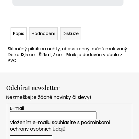
Popis
Hodnocení
Diskuze
Skleněný pilník na nehty, oboustranný, ručně malovaný.
Délka 13,5 cm. Šířka 1,2 cm. Pilník je dodáván v obalu z
PVC.
Z
á
Odebírat newsletter
p
Nezmeškejte žádné novinky či slevy!
a
t
E-mail
í
Vložením e-mailu souhlasíte s
podmínkami
ochrany osobních údajů