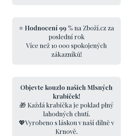
⭐
Hodnocení 99 %
na Zboží.cz za
poslední rok
Více než 10 000 spokojených
zákazníků!
Objevte kouzlo našich Mlsných
krabiček!
🎁 Každá krabička je poklad plný
lahodných chutí.
💖Vyrobeno s láskou v naší dílně v
Krnově.