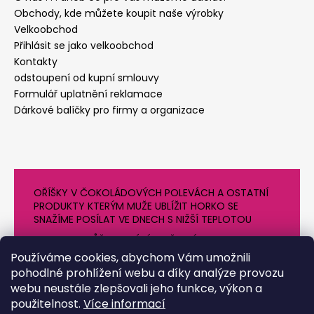
Obchody, kde můžete koupit naše výrobky
Velkoobchod
Přihlásit se jako velkoobchod
Kontakty
odstoupení od kupní smlouvy
Formulář uplatnění reklamace
Dárkové balíčky pro firmy a organizace
OŘÍŠKY V ČOKOLÁDOVÝCH POLEVÁCH A OSTATNÍ
PRODUKTY KTERÝM MUŽE UBLÍŽIT HORKO SE
SNAŽÍME POSÍLAT VE DNECH S NIŽŠÍ TEPLOTOU
PROTO SE MŮŽE DODÁNÍ O NĚJAKÝ DEN OPOZDIT.
DĚKUJEME ZA POCHOPENÍ
Používáme cookies, abychom Vám umožnili
pohodlné prohlížení webu a díky analýze provozu
webu neustále zlepšovali jeho funkce, výkon a
použitelnost.
Více informací