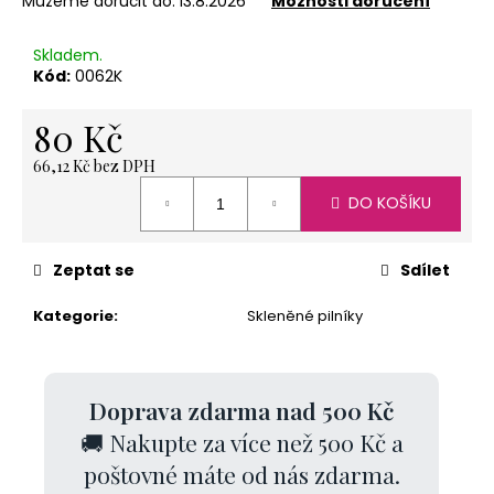
č
Můžeme doručit do:
13.8.2026
Možnosti doručení
u
j
Skladem.
e
Kód:
0062K
m
e
80 Kč
66,12 Kč bez DPH
Měrná
DO KOŠÍKU
PAPÍROVÁ
cena:
DÁRKOVÁ
KRABIČKA
(XL)
Zeptat se
Sdílet
62
Kč
Kategorie
:
Skleněné pilníky
Doprava zdarma nad 500 Kč
🚚 Nakupte za více než 500 Kč a
poštovné máte od nás zdarma.