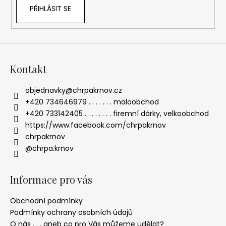
PŘIHLÁSIT SE
Kontakt
objednavky
@
chrpakrnov.cz
+420 734646979 . . . . . . . maloobchod
+420 733142405 . . . . . . . . firemní dárky, velkoobchod
https://www.facebook.com/chrpakrnov
chrpakrnov
@chrpa.krnov
Informace pro vás
Obchodní podmínky
Podmínky ochrany osobních údajů
O nás . . . aneb co pro Vás můžeme udělat?