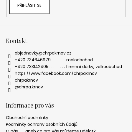
PŘIHLÁSIT SE
Kontakt
objednavky
@
chrpakrnov.cz
+420 734646979 . . . . . . . maloobchod
+420 733142405 . . . . . . . . firemní dárky, velkoobchod
https://www.facebook.com/chrpakrnov
chrpakrnov
@chrpa.krnov
Informace pro vás
Obchodní podmínky
Podmínky ochrany osobních údajů
O nás . . . aneb co pro Vás můžeme udělat?