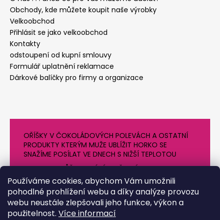
Obchody, kde můžete koupit naše výrobky
Velkoobchod
Přihlásit se jako velkoobchod
Kontakty
odstoupení od kupní smlouvy
Formulář uplatnění reklamace
Dárkové balíčky pro firmy a organizace
OŘÍŠKY V ČOKOLÁDOVÝCH POLEVÁCH A OSTATNÍ
PRODUKTY KTERÝM MUŽE UBLÍŽIT HORKO SE
SNAŽÍME POSÍLAT VE DNECH S NIŽŠÍ TEPLOTOU
PROTO SE MŮŽE DODÁNÍ O NĚJAKÝ DEN OPOZDIT.
DĚKUJEME ZA POCHOPENÍ
Používáme cookies, abychom Vám umožnili
pohodlné prohlížení webu a díky analýze provozu
webu neustále zlepšovali jeho funkce, výkon a
použitelnost.
Více informací