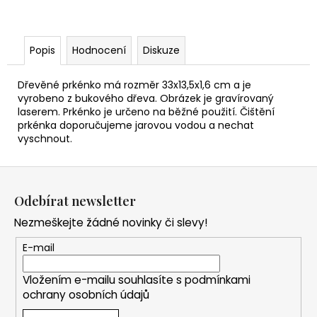
Popis
Hodnocení
Diskuze
Dřevěné prkénko má rozměr 33x13,5x1,6 cm a je
vyrobeno z bukového dřeva. Obrázek je gravírovaný
laserem. Prkénko je určeno na běžné použití. Čištění
prkénka doporučujeme jarovou vodou a nechat
vyschnout.
Z
á
Odebírat newsletter
p
Nezmeškejte žádné novinky či slevy!
a
t
E-mail
í
Vložením e-mailu souhlasíte s
podmínkami
ochrany osobních údajů