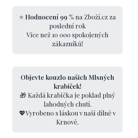
⭐
Hodnocení 99 %
na Zboží.cz za
poslední rok
Více než 10 000 spokojených
zákazníků!
Objevte kouzlo našich Mlsných
krabiček!
🎁 Každá krabička je poklad plný
lahodných chutí.
💖Vyrobeno s láskou v naší dílně v
Krnově.