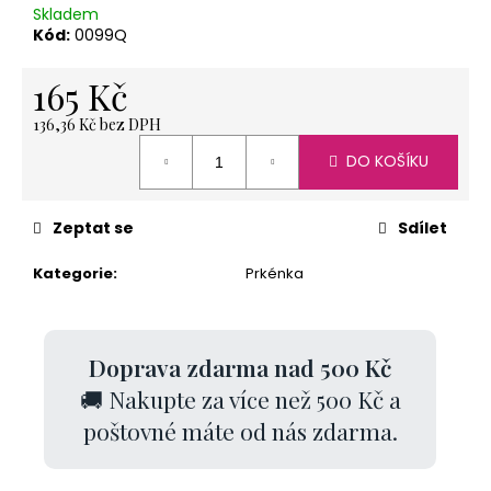
č
Skladem
u
Kód:
0099Q
j
e
165 Kč
m
e
136,36 Kč bez DPH
Měrná
DO KOŠÍKU
cena:
SVÍČKA
LODIČKA
Zeptat se
Sdílet
-
MALÁ
Kategorie
:
Prkénka
-
BÍLÁ
20
Kč
Doprava zdarma nad 500 Kč
🚚 Nakupte za více než 500 Kč a
poštovné máte od nás zdarma.