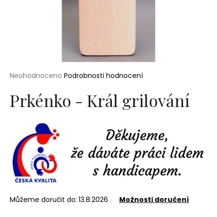
a
j
í
t
?
Průměrné
Neohodnoceno
Podrobnosti hodnocení
hodnocení
produktu
Prkénko - Král grilování
je
0,0
HLEDAT
z
5
hvězdiček.
D
o
p
o
r
Můžeme doručit do:
13.8.2026
Možnosti doručení
u