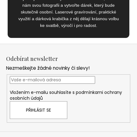
nám svou fotografii a vytvořte dárek, který bude
skutečně osobní. Laserové gravírování, praktické
využití a dárková krabička z něj dělají krásnou volbu
ke svatbě, výročí i pro radost.
Z
á
Odebírat newsletter
p
Nezmeškejte žádné novinky či slevy!
a
t
í
Vložením e-mailu souhlasíte s
podmínkami ochrany
osobních údajů
PŘIHLÁSIT SE