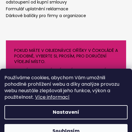
odstoupení od kupní smlouvy
Formulář uplatnění reklamace
Dárkové balíčky pro firmy a organizace
POKUD MÁTE V OBJEDNÁVCE OŘÍŠKY V ČOKOLÁDĚ A
PODOBNĚ, VYBERTE SI, PROSÍM, PRO DORUČENÍ
VÝDEJNÍ MÍSTO.
NEVYBÍREJTE PROSÍM VÝDEJNÍ BOXY V OBDOBÍ
VYSOKÝCH TEPLOT
Používáme cookies, abychom Vám umožnili
pohodlné prohlížení webu a díky analýze provozu
webu neustále zlepšovali jeho funkce, výkon a
použitelnost.
Více informací
Nastavení
Vytvořil Shoptet
Souhlasím
Copyright 2026
Chrpa Krnov
. Všechna práva vyhrazena.