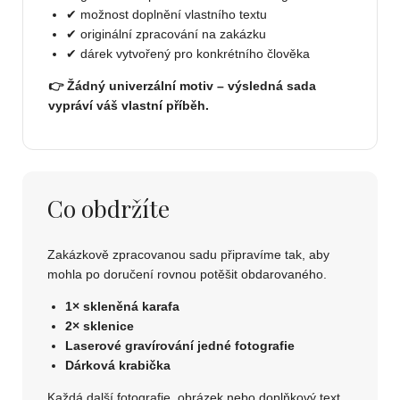
✔ možnost doplnění vlastního textu
✔ originální zpracování na zakázku
✔ dárek vytvořený pro konkrétního člověka
👉 Žádný univerzální motiv – výsledná sada
vypráví váš vlastní příběh.
Co obdržíte
Zakázkově zpracovanou sadu připravíme tak, aby
mohla po doručení rovnou potěšit obdarovaného.
1× skleněná karafa
2× sklenice
Laserové gravírování jedné fotografie
Dárková krabička
Každá další fotografie, obrázek nebo doplňkový text