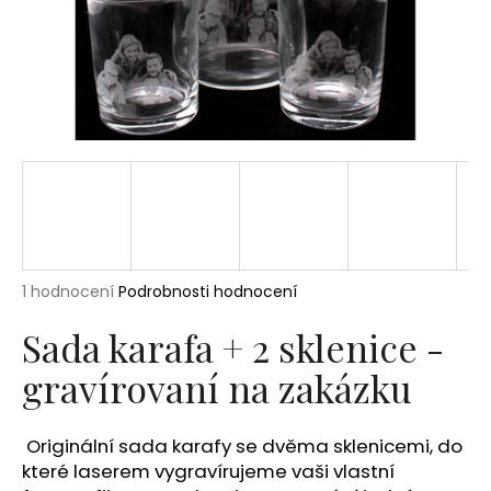
a
j
í
t
?
HLEDAT
Průměrné
1 hodnocení
Podrobnosti hodnocení
hodnocení
produktu
Sada karafa + 2 sklenice -
D
je
o
gravírovaní na zakázku
5,0
p
z
5
o
hvězdiček.
r
Originální sada karafy se dvěma sklenicemi, do
u
které laserem vygravírujeme vaši vlastní