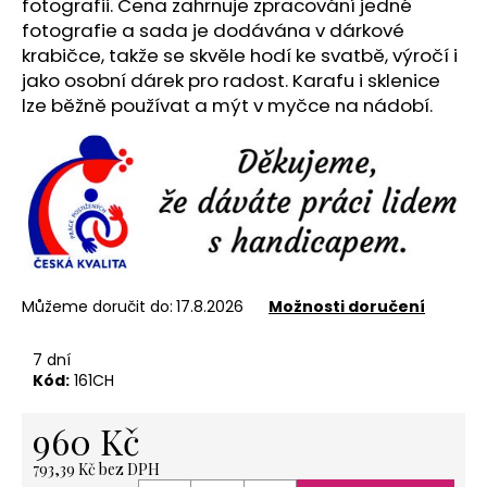
č
fotografii. Cena zahrnuje zpracování jedné
u
fotografie a sada je dodávána v dárkové
j
krabičce, takže se skvěle hodí ke svatbě, výročí i
e
jako osobní dárek pro radost. Karafu i sklenice
m
lze běžně používat a mýt v myčce na nádobí.
e
NEREZOVÁ
LŽIČKA
-
NA
ZAKÁZKU
13,5
Můžeme doručit do:
17.8.2026
Možnosti doručení
CM-
PLATBA
PŘEDEM
7 dní
118
Kód:
161CH
Kč
960 Kč
793,39 Kč bez DPH